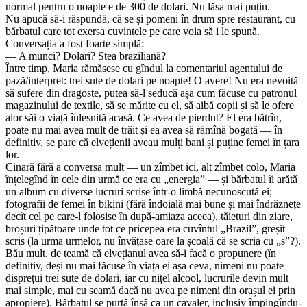
normal pentru o noapte e de 300 de dolari. Nu lăsa mai puțin.
Nu apucă să-i răspundă, că se și pomeni în drum spre restaurant, cu
bărbatul care tot exersa cuvintele pe care voia să i le spună.
Conversația a fost foarte simplă:
— A munci? Dolari? Stea braziliană?
Între timp, Maria rămăsese cu gîndul la comentariul agentului de
pază/interpret: trei sute de dolari pe noapte! O avere! Nu era nevoită
să sufere din dragoste, putea să-l seducă așa cum făcuse cu patronul
magazinului de textile, să se mărite cu el, să aibă copii și să le ofere
alor săi o viață înlesnită acasă. Ce avea de pierdut? El era bătrîn,
poate nu mai avea mult de trăit și ea avea să rămînă bogată — în
definitiv, se pare că elvețienii aveau mulți bani și puține femei în țara
lor.
Cinară fără a conversa mult — un zîmbet ici, alt zîmbet colo, Maria
înțelegînd în cele din urmă ce era cu „energia” — și bărbatul îi arătă
un album cu diverse lucruri scrise într-o limbă necunoscută ei;
fotografii de femei în bikini (fără îndoială mai bune și mai îndrăznețe
decît cel pe care-l folosise în după-amiaza aceea), tăieturi din ziare,
broșuri țipătoare unde tot ce pricepea era cuvîntul „Brazil”, greșit
scris (la urma urmelor, nu învățase oare la școală că se scria cu „s”?).
Bău mult, de teamă că elvețianul avea să-i facă o propunere (în
definitiv, deși nu mai făcuse în viața ei așa ceva, nimeni nu poate
disprețui trei sute de dolari, iar cu nițel alcool, lucrurile devin mult
mai simple, mai cu seamă dacă nu avea pe nimeni din orașul ei prin
apropiere). Bărbatul se purtă însă ca un cavaler, inclusiv împingîndu-