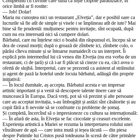
Completînd cu cuvinte care sună ca niște clopote paradiziace, în
orice limbă ar fi rostite:
— Job! Dolar!
Maria nu cunoștea nici un restaurant „Elveția”, dar e posibil oare ca
lucrurile să fie atît de simple și visele i se împlineau atît de iute? Mai
bine să fie prudentă: mulțumesc pentru invitație, sînt ocupată, după
cum nu era interesată nici să cumpere dolari.
Bărbatul, care nu înțelese nici o boabă din răspunsul ei, începu să se
dea de ceasul morții; după o groază de zîmbete ici, zîmbete colo, o
părăsi cîteva minute și se întoarse numaidecît cu un interpret. Îi
explică prin intermediul lui că venea din Elveția (nu era vorba de un
restaurant, ci de țară) și că i-ar fi plăcut să cineze cu ea, căci avea o
ofertă de slujbă. Interpretul, care se prezentă ca asistent al străinului
și agent de pază la hotelul unde locuia bărbatul, adăugă din proprie
inițiativă:
— În locul dumitale, aș accepta. Bărbatul acesta e un impresar
artistic important și a venit să descopere talente tinere care să
muncească în Europa. Dacă vreți, pot să vă prezint și alte persoane
care au acceptat invitația, s-au îmbogățit și astăzi sînt căsătorite și au
copii fără a fi nevoite să se confrunte cu probleme de șomaj.
Și completă, încercînd să o impresioneze cu cultura sa internațională:
— În afară de asta, în Elveția se fac ciocolate și ceasuri excelente.
Experiența artistică a Mariei se rezuma la interpretarea rolului unei
vînzătoare de apă — care intra mută și ieșea tăcută — din piesa
despre Patimile lui Cristos pusă totdeauna în scenă de către primărie