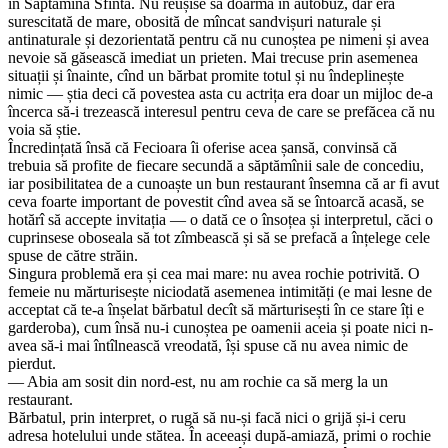
în Săptămîna Sfîntă. Nu reușise să doarmă în autobuz, dar era
surescitată de mare, obosită de mîncat sandvișuri naturale și
antinaturale și dezorientată pentru că nu cunoștea pe nimeni și avea
nevoie să găsească imediat un prieten. Mai trecuse prin asemenea
situații și înainte, cînd un bărbat promite totul și nu îndeplinește
nimic — știa deci că povestea asta cu actrița era doar un mijloc de-a
încerca să-i trezească interesul pentru ceva de care se prefăcea că nu
voia să știe.
Încredințată însă că Fecioara îi oferise acea șansă, convinsă că
trebuia să profite de fiecare secundă a săptămînii sale de concediu,
iar posibilitatea de a cunoaște un bun restaurant însemna că ar fi avut
ceva foarte important de povestit cînd avea să se întoarcă acasă, se
hotărî să accepte invitația — o dată ce o însoțea și interpretul, căci o
cuprinsese oboseala să tot zîmbească și să se prefacă a înțelege cele
spuse de către străin.
Singura problemă era și cea mai mare: nu avea rochie potrivită. O
femeie nu mărturisește niciodată asemenea intimități (e mai lesne de
acceptat că te-a înșelat bărbatul decît să mărturisești în ce stare îți e
garderoba), cum însă nu-i cunoștea pe oamenii aceia și poate nici n-
avea să-i mai întîlnească vreodată, își spuse că nu avea nimic de
pierdut.
— Abia am sosit din nord-est, nu am rochie ca să merg la un
restaurant.
Bărbatul, prin interpret, o rugă să nu-și facă nici o grijă și-i ceru
adresa hotelului unde stătea. În aceeași după-amiază, primi o rochie