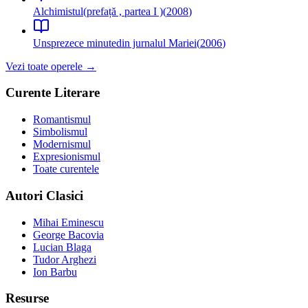
Alchimistul
(prefață , partea I )
(
2008
)
Unsprezece minute
din jurnalul Mariei
(
2006
)
Vezi toate operele →
Curente Literare
Romantismul
Simbolismul
Modernismul
Expresionismul
Toate curentele
Autori Clasici
Mihai Eminescu
George Bacovia
Lucian Blaga
Tudor Arghezi
Ion Barbu
Resurse