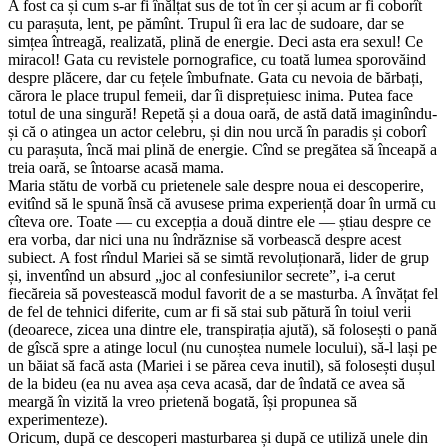
A fost ca și cum s-ar fi înălțat sus de tot în cer și acum ar fi coborît
cu parașuta, lent, pe pămînt. Trupul îi era lac de sudoare, dar se
simțea întreagă, realizată, plină de energie. Deci asta era sexul! Ce
miracol! Gata cu revistele pornografice, cu toată lumea sporovăind
despre plăcere, dar cu fețele îmbufnate. Gata cu nevoia de bărbați,
cărora le place trupul femeii, dar îi disprețuiesc inima. Putea face
totul de una singură! Repetă și a doua oară, de astă dată imaginîndu-
și că o atingea un actor celebru, și din nou urcă în paradis și coborî
cu parașuta, încă mai plină de energie. Cînd se pregătea să înceapă a
treia oară, se întoarse acasă mama.
Maria stătu de vorbă cu prietenele sale despre noua ei descoperire,
evitînd să le spună însă că avusese prima experiență doar în urmă cu
cîteva ore. Toate — cu excepția a două dintre ele — știau despre ce
era vorba, dar nici una nu îndrăznise să vorbească despre acest
subiect. A fost rîndul Mariei să se simtă revoluționară, lider de grup
și, inventînd un absurd „joc al confesiunilor secrete”, i-a cerut
fiecăreia să povestească modul favorit de a se masturba. A învățat fel
de fel de tehnici diferite, cum ar fi să stai sub pătură în toiul verii
(deoarece, zicea una dintre ele, transpirația ajută), să folosești o pană
de gîscă spre a atinge locul (nu cunoștea numele locului), să-l lași pe
un băiat să facă asta (Mariei i se părea ceva inutil), să folosești dușul
de la bideu (ea nu avea așa ceva acasă, dar de îndată ce avea să
meargă în vizită la vreo prietenă bogată, își propunea să
experimenteze).
Oricum, după ce descoperi masturbarea și după ce utiliză unele din