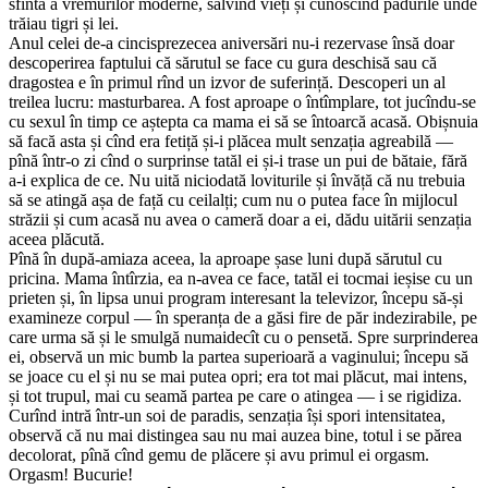
sfîntă a vremurilor moderne, salvînd vieți și cunoscînd pădurile unde
trăiau tigri și lei.
Anul celei de-a cincisprezecea aniversări nu-i rezervase însă doar
descoperirea faptului că sărutul se face cu gura deschisă sau că
dragostea e în primul rînd un izvor de suferință. Descoperi un al
treilea lucru: masturbarea. A fost aproape o întîmplare, tot jucîndu-se
cu sexul în timp ce aștepta ca mama ei să se întoarcă acasă. Obișnuia
să facă asta și cînd era fetiță și-i plăcea mult senzația agreabilă —
pînă într-o zi cînd o surprinse tatăl ei și-i trase un pui de bătaie, fără
a-i explica de ce. Nu uită niciodată loviturile și învăță că nu trebuia
să se atingă așa de față cu ceilalți; cum nu o putea face în mijlocul
străzii și cum acasă nu avea o cameră doar a ei, dădu uitării senzația
aceea plăcută.
Pînă în după-amiaza aceea, la aproape șase luni după sărutul cu
pricina. Mama întîrzia, ea n-avea ce face, tatăl ei tocmai ieșise cu un
prieten și, în lipsa unui program interesant la televizor, începu să-și
examineze corpul — în speranța de a găsi fire de păr indezirabile, pe
care urma să și le smulgă numaidecît cu o pensetă. Spre surprinderea
ei, observă un mic bumb la partea superioară a vaginului; începu să
se joace cu el și nu se mai putea opri; era tot mai plăcut, mai intens,
și tot trupul, mai cu seamă partea pe care o atingea — i se rigidiza.
Curînd intră într-un soi de paradis, senzația își spori intensitatea,
observă că nu mai distingea sau nu mai auzea bine, totul i se părea
decolorat, pînă cînd gemu de plăcere și avu primul ei orgasm.
Orgasm! Bucurie!