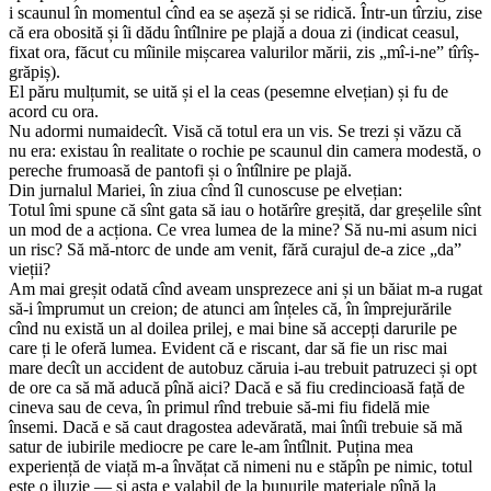
i scaunul în momentul cînd ea se așeză și se ridică. Într-un tîrziu, zise
că era obosită și îi dădu întîlnire pe plajă a doua zi (indicat ceasul,
fixat ora, făcut cu mîinile mișcarea valurilor mării, zis „mî-i-ne” tîrîș-
grăpiș).
El păru mulțumit, se uită și el la ceas (pesemne elvețian) și fu de
acord cu ora.
Nu adormi numaidecît. Visă că totul era un vis. Se trezi și văzu că
nu era: existau în realitate o rochie pe scaunul din camera modestă, o
pereche frumoasă de pantofi și o întîlnire pe plajă.
Din jurnalul Mariei, în ziua cînd îl cunoscuse pe elvețian:
Totul îmi spune că sînt gata să iau o hotărîre greșită, dar greșelile sînt
un mod de a acționa. Ce vrea lumea de la mine? Să nu-mi asum nici
un risc? Să mă-ntorc de unde am venit, fără curajul de-a zice „da”
vieții?
Am mai greșit odată cînd aveam unsprezece ani și un băiat m-a rugat
să-i împrumut un creion; de atunci am înțeles că, în împrejurările
cînd nu există un al doilea prilej, e mai bine să accepți darurile pe
care ți le oferă lumea. Evident că e riscant, dar să fie un risc mai
mare decît un accident de autobuz căruia i-au trebuit patruzeci și opt
de ore ca să mă aducă pînă aici? Dacă e să fiu credincioasă față de
cineva sau de ceva, în primul rînd trebuie să-mi fiu fidelă mie
însemi. Dacă e să caut dragostea adevărată, mai întîi trebuie să mă
satur de iubirile mediocre pe care le-am întîlnit. Puțina mea
experiență de viață m-a învățat că nimeni nu e stăpîn pe nimic, totul
este o iluzie — și asta e valabil de la bunurile materiale pînă la