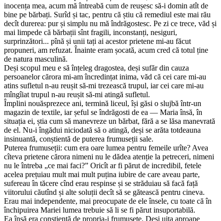
inocența mea, acum mă întreabă cum de reușesc să-i domin atît de
bine pe bărbați. Surîd și tac, pentru că știu că remediul este mai rău
decît durerea: pur și simplu nu mă îndrăgostesc. Pe zi ce trece, văd și
mai limpede că bărbații sînt fragili, inconstanți, nesiguri,
surprinzători... pînă și unii tați ai acestor prietene mi-au făcut
propuneri, am refuzat. Înainte eram șocată, acum cred că totul ține
de natura masculină.
Deși scopul meu e să înțeleg dragostea, deși sufăr din cauza
persoanelor cărora mi-am încredințat inima, văd că cei care mi-au
atins sufletul n-au reușit să-mi trezească trupul, iar cei care mi-au
mîngîiat trupul n-au reușit să-mi atingă sufletul.
Împlini nouăsprezece ani, termină liceul, își găsi o slujbă într-un
magazin de textile, iar șeful se îndrăgosti de ea — Maria însă, în
situația ei, știa cum să manevreze un bărbat, fără a se lăsa manevrată
de el. Nu-i îngădui niciodată să o atingă, deși se arăta totdeauna
insinuantă, conștientă de puterea frumuseții sale.
Puterea frumuseții: cum era oare lumea pentru femeile urîte? Avea
cîteva prietene cărora nimeni nu le dădea atenție la petreceri, nimeni
nu le întreba „ce mai faci?” Oricît ar fi părut de incredibil, fetele
acelea prețuiau mult mai mult puțina iubire de care aveau parte,
sufereau în tăcere cînd erau respinse și se străduiau să facă față
viitorului căutînd și alte soluții decît să se gătească pentru cineva.
Erau mai independente, mai preocupate de ele însele, cu toate că în
închipuirea Mariei lumea trebuie să li se fi părut insuportabilă.
Ea însă era conștientă de propria-i frumusețe. Deși uita aproape