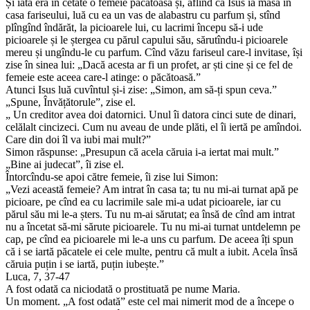
Și iată era în cetate o femeie păcătoasă și, aflînd că Isus ia masa în
casa fariseului, luă cu ea un vas de alabastru cu parfum și, stînd
plîngînd îndărăt, la picioarele lui, cu lacrimi începu să-i ude
picioarele și le ștergea cu părul capului său, sărutîndu-i picioarele
mereu și ungîndu-le cu parfum. Cînd văzu fariseul care-l invitase, își
zise în sinea lui: „Dacă acesta ar fi un profet, ar ști cine și ce fel de
femeie este aceea care-l atinge: o păcătoasă.”
Atunci Isus luă cuvîntul și-i zise: „Simon, am să-ți spun ceva.”
„Spune, Învățătorule”, zise el.
„ Un creditor avea doi datornici. Unul îi datora cinci sute de dinari,
celălalt cincizeci. Cum nu aveau de unde plăti, el îi iertă pe amîndoi.
Care din doi îl va iubi mai mult?”
Simon răspunse: „Presupun că acela căruia i-a iertat mai mult.”
„Bine ai judecat”, îi zise el.
Întorcîndu-se apoi către femeie, îi zise lui Simon:
„Vezi această femeie? Am intrat în casa ta; tu nu mi-ai turnat apă pe
picioare, pe cînd ea cu lacrimile sale mi-a udat picioarele, iar cu
părul său mi le-a șters. Tu nu m-ai sărutat; ea însă de cînd am intrat
nu a încetat să-mi sărute picioarele. Tu nu mi-ai turnat untdelemn pe
cap, pe cînd ea picioarele mi le-a uns cu parfum. De aceea îți spun
că i se iartă păcatele ei cele multe, pentru că mult a iubit. Acela însă
căruia puțin i se iartă, puțin iubește.”
Luca, 7, 37-47
A fost odată ca niciodată o prostituată pe nume Maria.
Un moment. „A fost odată” este cel mai nimerit mod de a începe o