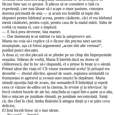
făcuse bine sau ce greșise. Îi plăcea să se considere o fată cu
experiență, care mai lăsase să-i scape o mare pasiune, cunoștea
durerea pricinuită de asta — și acum era hotărîtă să lupte din
răsputeri pentru bărbatul acesta, pentru căsătorie, căci el era bărbatul
menit căsătoriei, pentru copii, pentru casa de la malul mării. Stătu de
vorbă cu mama ei, care o imploră:
— E încă prea devreme, fata mamei.
— Dar dumneata te-ai măritat cu tata la șaisprezece ani.
Mama nu voia să-i explice că o făcuse din pricina unei sarcini
neașteptate, așa că folosi argumentul „acum sînt alte vremuri”,
punînd punct discuției.
A doua zi, cei doi plecară să se plimbe pe un cîmp din împrejurimile
orașului. Stăteau de vorbă, Maria îl întrebă dacă nu dorea să
călătorească, dar în loc să-i răspundă, el o prinse în brațe și o sărută.
Primul sărut din viața ei! Cît visase momentul acela! Și peisajul era
deosebit — zborul stîrcilor, apusul de soare, regiunea semiaridă cu
frumusețea ei agresivă și zvonul unei muzici în depărtare. Maria
simulă opoziția față de avans, dar numaidecît îl îmbrățișă și repetă
ceea ce văzuse de-atîtea ori la cinema, în reviste și la televizor: își
frecă violent buzele de ale lui, mișcîndu-și capul într-o parte și-n alta,
într-o mișcare pe jumătate ritmată, pe jumătate necontrolată. Simți
că, din cînd în cînd, limba tînărului îi atingea dinții și i se păru ceva
delicios.
El însă încetă brusc să o mai sărute.
— Nu vrei? — întrebă.