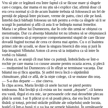
Vru să știe ce legătură era între faptul că se făcuse mare și sîngele
care-i curgea, dar mama ei nu știu să-i explice clar, afirmă doar că
era ceva normal și că de-acum înainte trebuia să folosească un fel de
perniță de păpușă între picioare, vreme de patru, cinci zile pe lună.
Întrebă dacă bărbații foloseau un tub pentru a evita ca sîngele să li se
scurgă în pantaloni și află că asta li se întîmpla numai femeilor.
Maria i se plînse lui Dumnezeu, dar în cele din urmă se obișnui cu
menstruația. Dar cu absența băiatului tot nu izbutea să se obișnuiască
și nu contenea să-și reproșeze comportamentul stupid de care făcuse
dovadă fugind tocmai de ceea ce dorea mai aprins. Cu o zi înaintea
primei zile de școală, se duse la singura biserică din oraș și jură în
fața imaginii Sfîntului Anton că avea să ia inițiativa ca să intre în
vorbă cu băiatul.
A doua zi, se aranjă cît mai bine cu putință, îmbrăcîndu-se într-o
rochie pe care mama i-o cususe anume pentru ocazia aceea, și plecă
— mulțumind lui Dumnezeu că în sfîrșit se terminase vacanța. Dar
băiatul nu-și făcu apariția. Și astfel trecu încă o săptămînă
chinuitoare, pînă ce află, de la niște colege, că se mutase din oraș.
— S-a dus departe — zise cineva.
În clipa aceea, Maria învăță că unele lucruri se pierd pentru
totdeauna. Mai învăță și că exista un loc numit „departe”, că lumea
era vastă, tîrgul ei era mic, iar persoanele cele mai deosebite plecau
pînă la urmă. I-ar fi plăcut și ei să poată pleca, dar era încă foarte
tînără; și totuși, privind străzile prăfuite ale orășelului unde locuia,
hotărî că într-o bună zi o va lua pe urmele băiatului. În următoarele