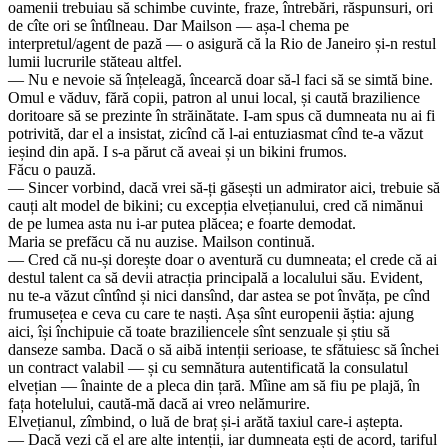
oamenii trebuiau să schimbe cuvinte, fraze, întrebări, răspunsuri, ori
de cîte ori se întîlneau. Dar Mailson — așa-l chema pe
interpretul/agent de pază — o asigură că la Rio de Janeiro și-n restul
lumii lucrurile stăteau altfel.
— Nu e nevoie să înțeleagă, încearcă doar să-l faci să se simtă bine.
Omul e văduv, fără copii, patron al unui local, și caută brazilience
doritoare să se prezinte în străinătate. I-am spus că dumneata nu ai fi
potrivită, dar el a insistat, zicînd că l-ai entuziasmat cînd te-a văzut
ieșind din apă. I s-a părut că aveai și un bikini frumos.
Făcu o pauză.
— Sincer vorbind, dacă vrei să-ți găsești un admirator aici, trebuie să
cauți alt model de bikini; cu excepția elvețianului, cred că nimănui
de pe lumea asta nu i-ar putea plăcea; e foarte demodat.
Maria se prefăcu că nu auzise. Mailson continuă.
— Cred că nu-și dorește doar o aventură cu dumneata; el crede că ai
destul talent ca să devii atracția principală a localului său. Evident,
nu te-a văzut cîntînd și nici dansînd, dar astea se pot învăța, pe cînd
frumusețea e ceva cu care te naști. Așa sînt europenii ăștia: ajung
aici, își închipuie că toate braziliencele sînt senzuale și știu să
danseze samba. Dacă o să aibă intenții serioase, te sfătuiesc să închei
un contract valabil — și cu semnătura autentificată la consulatul
elvețian — înainte de a pleca din țară. Mîine am să fiu pe plajă, în
fața hotelului, caută-mă dacă ai vreo nelămurire.
Elvețianul, zîmbind, o luă de braț și-i arătă taxiul care-i aștepta.
— Dacă vezi că el are alte intenții, iar dumneata ești de acord, tariful