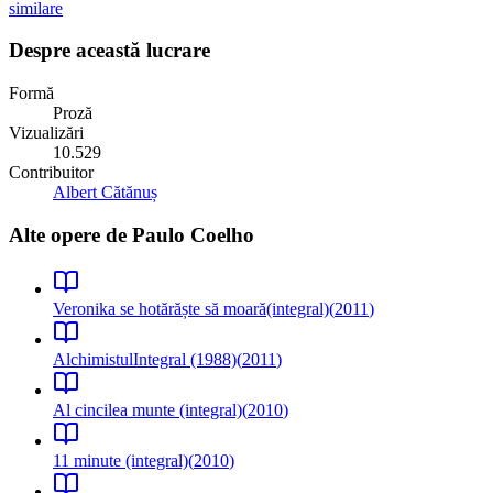
similare
Despre această lucrare
Formă
Proză
Vizualizări
10.529
Contribuitor
Albert Cătănuș
Alte opere de
Paulo Coelho
Veronika se hotărăște să moară
(integral)
(
2011
)
Alchimistul
Integral (1988)
(
2011
)
Al cincilea munte (integral)
(
2010
)
11 minute (integral)
(
2010
)