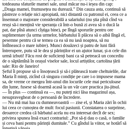
totdeauna sfaturile mamei sale, unul măcar nu-i ieșea din cap:
„Draga mamei, frumusețea nu durează.” Din cauza asta, continuă să
păstreze o relație nici apropiată, nici distantă cu patronul ei, ceea ce a
însemnat o majorare considerabilă a salariului (nu știa pînă cînd va
reuși să-i mențină vie speranța că într-o bună zi avea să o ducă la
pat, dar pînă atunci cîștiga bine), pe lîngă sporurile pentru ore
suplimentare (la urma urmelor, bărbatului îi plăcea să o aibă lîngă el,
pesemne pentru că se temea ca ea să nu iasă noaptea, să nu
întîlnească o mare iubire). Munci douăzeci și patru de luni fără
întrerupere, putu să le dea și părinților ei un ajutor lunar, și-n cele din
urmă izbuti! Făcu rost de suficienți bani ca să petreacă un concediu
de o săptămînă în orașul viselor sale, locul artiștilor, cartolina țării
sale: Rio de Janeiro!
Șeful îi propuse să o însoțească și să-i plătească toate cheltuielile, dar
Maria îl minți, zicînd că singura condiție pe care i-o impusese mama
sa, de vreme ce mergea într-unul din locurile cele mai periculoase
din lume, fusese să doarmă acasă la un văr care practica jiu-jitsul.
— În plus — continuă ea —, nu puteți nici lăsa magazinul așa,
nesupravegheat de o persoană de încredere.
— Nu mă mai lua cu dumneavoastră — zise el, și Maria zări în ochii
lui ceea ce cunoștea de mult: focul pasiunii. Constatarea o surprinse,
deoarece credea că bărbatul acela nu era interesat decît de sex;
privirea spunea însă exact contrariul: „Pot să-ți dau o casă, o familie
și ceva bani pentru părinții dumitale.” Cu gîndul la viitor, se hotărî să
întrețină văpaia.