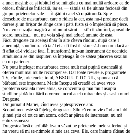
a unei mașini; ea și iubitul ei se mîngîiau cu mai multă ardoare ca de
obicei, tînărul se înflăcără, iar ea — sătulă să fie ultima fecioară din
grupul prietenelor sale — îngădui ca el să o pătrundă. Spre
deosebire de masturbare, care o ridica la cer, asta nu-i produse decît
durere și un firișor de sînge care-i pătă fusta și-o împiedică să plece.
Nu avu senzația magică a primului sărut — stîrcii zburînd, apusul de
soare, muzica..., nu, nu voia să-și mai aducă aminte de asta.
Făcu dragoste cu același tînăr în alte cîteva rînduri, după care-l
amenință, spunîndu-i că tatăl ei ar fi fost în stare să-l omoare dacă ar
fi aflat că-i violase fata. Îl transformă într-un instrument de ucenicie,
străduindu-se din răsputeri să înțeleagă în ce stătea plăcerea sexului
cu un partener.
Nu putu înțelege; masturbarea cerea mult mai puțină osteneală și
oferea mult mai multe recompense. Dar toate revistele, programele
TV, cărțile, prietenele, totul, ABSOLUT TOTUL, spuneau că
bărbatul este important. Maria începu să creadă că avea vreo
problemă sexuală inavuabilă, se concentră și mai mult asupra
studiilor și dădu uitării o vreme lucrul acela miraculos și asasin numit
Dragoste.
Din jurnalul Mariei, cînd avea șaptesprezece ani:
Scopul meu este să înțeleg dragostea. Știu că eram vie cînd am iubit
și mai știu că tot ce am acum, oricît ar părea de interesant, nu mă
entuziasmează.
Dragostea însă e teribilă: le-am văzut pe prietenele mele suferind și
nu vreau să mi se-ntîmple și mie așa ceva. Ele, care înainte rîdeau de