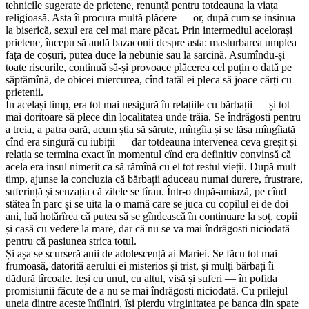
tehnicile sugerate de prietene, renunță pentru totdeauna la viața
religioasă. Asta îi procura multă plăcere — or, după cum se insinua
la biserică, sexul era cel mai mare păcat. Prin intermediul acelorași
prietene, începu să audă bazaconii despre asta: masturbarea umplea
fața de coșuri, putea duce la nebunie sau la sarcină. Asumîndu-și
toate riscurile, continuă să-și provoace plăcerea cel puțin o dată pe
săptămînă, de obicei miercurea, cînd tatăl ei pleca să joace cărți cu
prietenii.
În același timp, era tot mai nesigură în relațiile cu bărbații — și tot
mai doritoare să plece din localitatea unde trăia. Se îndrăgosti pentru
a treia, a patra oară, acum știa să sărute, mîngîia și se lăsa mîngîiată
cînd era singură cu iubiții — dar totdeauna intervenea ceva greșit și
relația se termina exact în momentul cînd era definitiv convinsă că
acela era insul nimerit ca să rămînă cu el tot restul vieții. După mult
timp, ajunse la concluzia că bărbații aduceau numai durere, frustrare,
suferință și senzația că zilele se tîrau. Într-o după-amiază, pe cînd
stătea în parc și se uita la o mamă care se juca cu copilul ei de doi
ani, luă hotărîrea că putea să se gîndească în continuare la soț, copii
și casă cu vedere la mare, dar că nu se va mai îndrăgosti niciodată —
pentru că pasiunea strica totul.
Și așa se scurseră anii de adolescență ai Mariei. Se făcu tot mai
frumoasă, datorită aerului ei misterios și trist, și mulți bărbați îi
dădură tîrcoale. Ieși cu unul, cu altul, visă și suferi — în pofida
promisiunii făcute de a nu se mai îndrăgosti niciodată. Cu prilejul
uneia dintre aceste întîlniri, își pierdu virginitatea pe banca din spate