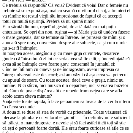
Ce trebuia să răspundă? Că voia? Evident că voia! Dar o femeie nu
trebuie să se expună așa, mai cu seamă cu viitorul ei soț, altminteri el
va rămîne tot restul vieții rău impresionat de faptul că ea acceptă
totul cu multă ușurință. Preferă să nu spună nimic.
El o sărută din nou, repetînd gestul, de astă dată cu mai puțin
entuziasm. Se opri din nou, rușinat — și Maria știa că undeva fusese
o mare greșeală, dar se temuse să întrebe. Se prinseră de mîini și o
apucară spre oraș, conversînd despre alte subiecte, ca și cum nimic
nu s-ar fi întîmplat.
În noaptea aceea, alegîndu-și cu mare grijă cuvintele, deoarece
gîndea că într-o bună zi tot ce scria avea să fie citit, și încredințată că
avea să se întîmple ceva foarte grav, consemnă în jurnalul ei:
Cînd ne întîlnim cu cineva și ne îndrăgostim, avem impresia că
întreg universul este de acord; azi am văzut că așa ceva s-a petrecut
cu apusul de soare. Cu toate acestea, dacă ceva e greșit, nimic nu
rămîne! Nici stîrcii, nici muzica din depărtare, nici savoarea buzelor
lui. Cum de poate dispărea atît de repede frumusețea care se afla
acolo acum cîteva minute?
Viața este foarte rapidă; îi face pe oameni să treacă de la cer la infern
în cîteva secunde.
A doua zi se duse să stea de vorbă cu prietenele. Toate văzuseră că
plecase la plimbare cu viitorul ei „iubit” — în definitiv nu e suficient
să trăiești o mare dragoste, e nevoie și să faci astfel încît toți să știe
că ești o persoană foarte dorită. Ele erau foarte curioase să afle ce se