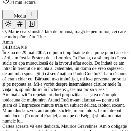
34
min lectură
Mediu
O, Marie cea zămislită fără de prihană, roagă-te pentru noi, cei care
ne îndreptăm către Tine.
Amin
DEDICAÞIE
În ziua de 29 mai 2002, cu puțin timp înainte de a pune punct acestei
cărți, am fost la Peștera de la Lourdes, în Franța, ca să umplu cîteva
sticle cu apa miraculoasă de la izvorul aflat acolo. De îndată ce am
intrat în terenul de incintă al catedralei, un domn de vreo șaptezeci
de ani mi-a spus: „Știți că semănați cu Paulo Coelho?” I-am răspuns
că eram chiar eu. Bărbatul m-a îmbrățișat, mi le-a prezentat pe soția
și pe nepoata sa. Mi-a vorbit despre însemnătatea cărților mele în
viața lui, spunîndu-mi în încheiere: „Ele mă fac să visez.”
Am mai auzit în repetate rînduri propoziția asta și ea mă umple
totdeauna de mulțumire. Atunci însă m-am alarmat — pentru că
știam că Unsprezece minute trata un subiect delicat, izbitor, șocant.
M-am dus la izvor, am umplut sticlele, m-am întors, l-am întrebat
unde locuia (în nordul Franței, aproape de Belgia) și mi-am notat
numele lui.
Cartea aceasta vă este dedicată, Maurice Gravelines. Am o obligație