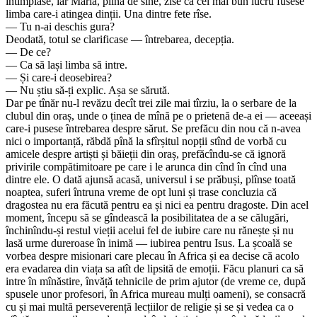
întîmplase, iar Maria, plină de sine, zise că cel mai bun lucru fusese
limba care-i atingea dinții. Una dintre fete rîse.
— Tu n-ai deschis gura?
Deodată, totul se clarificase — întrebarea, decepția.
— De ce?
— Ca să lași limba să intre.
— Și care-i deosebirea?
— Nu știu să-ți explic. Așa se sărută.
Dar pe tînăr nu-l revăzu decît trei zile mai tîrziu, la o serbare de la
clubul din oraș, unde o ținea de mînă pe o prietenă de-a ei — aceeași
care-i pusese întrebarea despre sărut. Se prefăcu din nou că n-avea
nici o importanță, răbdă pînă la sfîrșitul nopții stînd de vorbă cu
amicele despre artiști și băieții din oraș, prefăcîndu-se că ignoră
privirile compătimitoare pe care i le arunca din cînd în cînd una
dintre ele. O dată ajunsă acasă, universul i se prăbuși, plînse toată
noaptea, suferi întruna vreme de opt luni și trase concluzia că
dragostea nu era făcută pentru ea și nici ea pentru dragoste. Din acel
moment, începu să se gîndească la posibilitatea de a se călugări,
închinîndu-și restul vieții acelui fel de iubire care nu rănește și nu
lasă urme dureroase în inimă — iubirea pentru Isus. La școală se
vorbea despre misionari care plecau în Africa și ea decise că acolo
era evadarea din viața sa atît de lipsită de emoții. Făcu planuri ca să
intre în mînăstire, învăță tehnicile de prim ajutor (de vreme ce, după
spusele unor profesori, în Africa mureau mulți oameni), se consacră
cu și mai multă perseverență lecțiilor de religie și se și vedea ca o