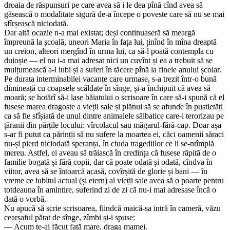
droaia de răspunsuri pe care avea să i le dea pînă cînd avea să
găsească o modalitate sigură de-a începe o poveste care să nu se mai
sfîrșească niciodată.
Dar altă ocazie n-a mai existat; deși continuaseră să meargă
împreună la școală, uneori Maria în fața lui, ținînd în mîna dreaptă
un creion, alteori mergînd în urma lui, ca să-l poată contempla cu
duioșie — el nu i-a mai adresat nici un cuvînt și ea a trebuit să se
mulțumească a-l iubi și a suferi în tăcere pînă la finele anului școlar.
Pe durata interminabilei vacanțe care urmase, s-a trezit într-o bună
dimineață cu coapsele scăldate în sînge, și-a închipuit că avea să
moară; se hotărî să-i lase băiatului o scrisoare în care să-i spună că el
fusese marea dragoste a vieții sale și plănui să se afunde în pustietăți
ca să fie sfîșiată de unul dintre animalele sălbatice care-i terorizau pe
țăranii din părțile locului: vîrcolacul sau măgarul-fără-cap. Doar așa
s-ar fi putut ca părinții să nu sufere la moartea ei, căci oamenii săraci
nu-și pierd niciodată speranța, în ciuda tragediilor ce li se-ntîmplă
mereu. Astfel, ei aveau să trăiască în credința că fusese răpită de o
familie bogată și fără copii, dar că poate odată și odată, cîndva în
viitor, avea să se întoarcă acasă, covîrșită de glorie și bani — în
vreme ce iubitul actual (și etern) al vieții sale avea să o poarte pentru
totdeauna în amintire, suferind zi de zi că nu-i mai adresase încă o
dată o vorbă.
Nu apucă să scrie scrisoarea, fiindcă maică-sa intră în cameră, văzu
cearșaful pătat de sînge, zîmbi și-i spuse:
— Acum te-ai făcut fată mare, draga mamei.