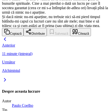
bunurile spirituale. Cine a mai pierdut o dată un lucru pe care îl
socotea garantat (ceea ce mi s-a întîmplat de-atîtea ori) învață pînă la
urmă că nimic nu-i aparține.
Și dacă nimic nu-mi aparține, nu trebuie nici să-mi pierd timpul
bătîndu-mi capul cu lucruri care nu sînt ale mele; mai bine e să
trăiesc ca și cum astăzi ar fi prima (sau ultima) zi din viata mea.
Copiază
Distribuie
Salvează
Citează
Anterior
11 minute (integral)
Următor
Alchimistul
Despre aceasta lucrare
Autor
Paulo Coelho
Tip