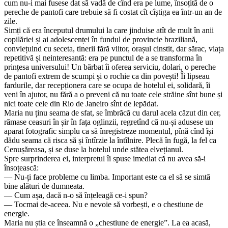
cum nu-i mai fusese dat să vadă de cînd era pe lume, însoțită de o
pereche de pantofi care trebuie să fi costat cît cîștiga ea într-un an de
zile.
Simți că era începutul drumului la care jinduise atît de mult în anii
copilăriei și ai adolescenței în fundul de provincie braziliană,
conviețuind cu seceta, tinerii fără viitor, orașul cinstit, dar sărac, viața
repetitivă și neinteresantă: era pe punctul de a se transforma în
prințesa universului! Un bărbat îi oferea serviciu, dolari, o pereche
de pantofi extrem de scumpi și o rochie ca din povești! Îi lipseau
fardurile, dar recepționera care se ocupa de hotelul ei, solidară, îi
veni în ajutor, nu fără a o preveni că nu toate cele străine sînt bune și
nici toate cele din Rio de Janeiro sînt de lepădat.
Maria nu ținu seama de sfat, se îmbrăcă cu darul acela căzut din cer,
rămase ceasuri în șir în fața oglinzii, regretînd că nu-și adusese un
aparat fotografic simplu ca să înregistreze momentul, pînă cînd își
dădu seama că risca să și întîrzie la întîlnire. Plecă în fugă, la fel ca
Cenușăreasa, și se duse la hotelul unde stătea elvețianul.
Spre surprinderea ei, interpretul îi spuse imediat că nu avea să-i
însoțească:
— Nu-ți face probleme cu limba. Important este ca el să se simtă
bine alături de dumneata.
— Cum așa, dacă n-o să înțeleagă ce-i spun?
— Tocmai de-aceea. Nu e nevoie să vorbești, e o chestiune de
energie.
Maria nu știa ce înseamnă o „chestiune de energie”. La ea acasă,