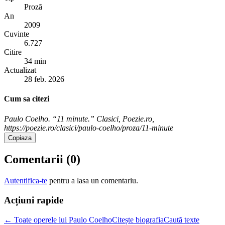
Proză
An
2009
Cuvinte
6.727
Citire
34 min
Actualizat
28 feb. 2026
Cum sa citezi
Paulo Coelho. “11 minute.” Clasici, Poezie.ro,
https://poezie.ro/clasici/paulo-coelho/proza/11-minute
Copiaza
Comentarii (
0
)
Autentifica-te
pentru a lasa un comentariu.
Acțiuni rapide
← Toate operele lui Paulo Coelho
Citește biografia
Caută texte