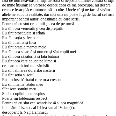
față de dumneavoastră, față de soția și nepoata dumneavoastră și față
de mine însumi: să vorbesc despre ceea ce mă preocupă, nu despre
ceea ce le-ar plăcea tuturora să asculte. Unele cărți ne fac să visăm,
altele ne aduc la realitate, dar nici una nu poate fugi de lucrul cel mai
important pentru autor: onestitatea cu care scrie.
Pentru că eu sînt cea dintîi și cea de pe urmă
Eu sînt cea venerată și cea disprețuită
Eu sînt prostituata și sfîntă
Eu sînt soția și fecioara
Eu sînt mama și fiica
Eu sînt brațele mamei mele
Eu sînt cea stearpă și numeroși sînt copiii mei
Eu sînt cea căsătorită și fata bătrînă
Eu sînt cea care aduce pe lume și
cea care nicicînd n-a zămislit
Eu sînt alinarea durerilor nașterii
Eu sînt soția și soțul
Eu am fost bărbatul care m-a crescut
Eu sînt mama tatălui meu
Sînt sora soțului meu
Și el e copilul meu respins
Poartă-mi totdeauna respect
Pentru că eu sînt cea scandaloasă și cea magnifică
Imn către Isis, sec. al III-lea sau al IV-lea (?),
descoperit la Nag Hammadi