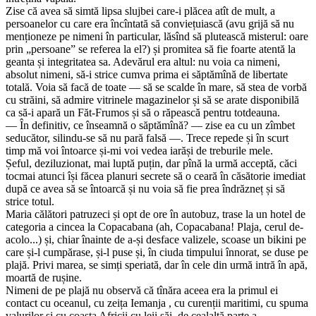
Zise că avea să simtă lipsa slujbei care-i plăcea atît de mult, a
persoanelor cu care era încîntată să conviețuiască (avu grijă să nu
menționeze pe nimeni în particular, lăsînd să plutească misterul: oare
prin „persoane” se referea la el?) și promitea să fie foarte atentă la
geanta și integritatea sa. Adevărul era altul: nu voia ca nimeni,
absolut nimeni, să-i strice cumva prima ei săptămînă de libertate
totală. Voia să facă de toate — să se scalde în mare, să stea de vorbă
cu străini, să admire vitrinele magazinelor și să se arate disponibilă
ca să-i apară un Făt-Frumos și să o răpească pentru totdeauna.
— În definitiv, ce înseamnă o săptămînă? — zise ea cu un zîmbet
seducător, silindu-se să nu pară falsă —. Trece repede și în scurt
timp mă voi întoarce și-mi voi vedea iarăși de treburile mele.
Șeful, deziluzionat, mai luptă puțin, dar pînă la urmă acceptă, căci
tocmai atunci își făcea planuri secrete să o ceară în căsătorie imediat
după ce avea să se întoarcă și nu voia să fie prea îndrăzneț și să
strice totul.
Maria călători patruzeci și opt de ore în autobuz, trase la un hotel de
categoria a cincea la Copacabana (ah, Copacabana! Plaja, cerul de-
acolo...) și, chiar înainte de a-și desface valizele, scoase un bikini pe
care și-l cumpărase, și-l puse și, în ciuda timpului înnorat, se duse pe
plajă. Privi marea, se simți speriată, dar în cele din urmă intră în apă,
moartă de rușine.
Nimeni de pe plajă nu observă că tînăra aceea era la primul ei
contact cu oceanul, cu zeița Iemanja , cu curenții maritimi, cu spuma
valurilor și cu coasta Africii cu leii săi, de cealaltă parte a