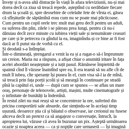
învețe și n-avea altă distracție în viață în afara televiziunii, nu-și mai
dorea decît ca ziua să treacă repede, așteptînd cu nerăbdare fiecare
drum la școală și, spre deosebire de celelalte fete de vîrsta ei, găsea
că sfîrșiturile de săptămînă erau cum nu se poate mai plicticoase.
Cum pentru un copil orele trec mult mai greu decît pentru un adult,
ea suferea din plin, zilele i se păreau prea lungi, pentru că nu-i
dăruiau decît zece minute cu iubirea vieții sale și nenumărate ceasuri
pe care și le petrecea cu gîndul la ea, imaginîndu-și ce bine ar fi fost
dacă ar fi putut sta de vorbă cu el.
Și deodată s-a întîmplat.
Într-o dimineață, ștrengarul a venit la ea și a rugat-o să-i împrumute
un creion. Maria nu a răspuns, a afișat chiar o anumită iritare în fața
acelei abordări neașteptate și a iuțit pasul. Rămăsese împietrită de
spaimă cînd îl văzuse înaintînd spre ea, îi era teamă să nu afle cît de
mult îl iubea, cîte speranțe își punea în el, cum visa să-l ia de mînă,
să treacă prin fața porții școlii și să meargă în continuare pe stradă
pînă la capătul ei, unde — după cum se spunea — se aflau un mare
oraș, personaje de telenovele, artiști, mașini, multe cinematografe și
o infinitate de bunătăți la îndemînă.
În restul zilei nu mai reuși să se concentreze la ore, suferind din
pricina comportării sale absurde, dar simțindu-se în același timp
ușurată, deoarece știa că și băiatul o observase, iar creionul nu fusese
altceva decît un pretext ca să angajeze o conversație, întrucît, la
apropierea lui, văzuse că avea în buzunar un pix. Așteptă următoarea
ocazie și noaptea aceea — ca și nopțile care urmaseră — își imagină