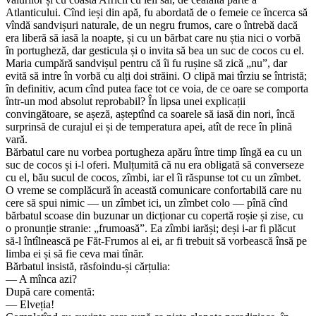
Atlanticului. Cînd ieși din apă, fu abordată de o femeie ce încerca să
vîndă sandvișuri naturale, de un negru frumos, care o întrebă dacă
era liberă să iasă la noapte, și cu un bărbat care nu știa nici o vorbă
în portugheză, dar gesticula și o invita să bea un suc de cocos cu el.
Maria cumpără sandvișul pentru că îi fu rușine să zică „nu”, dar
evită să intre în vorbă cu alți doi străini. O clipă mai tîrziu se întristă;
în definitiv, acum cînd putea face tot ce voia, de ce oare se comporta
într-un mod absolut reprobabil? În lipsa unei explicații
convingătoare, se așeză, așteptînd ca soarele să iasă din nori, încă
surprinsă de curajul ei și de temperatura apei, atît de rece în plină
vară.
Bărbatul care nu vorbea portugheza apăru între timp lîngă ea cu un
suc de cocos și i-l oferi. Mulțumită că nu era obligată să converseze
cu el, bău sucul de cocos, zîmbi, iar el îi răspunse tot cu un zîmbet.
O vreme se complăcură în această comunicare confortabilă care nu
cere să spui nimic — un zîmbet ici, un zîmbet colo — pînă cînd
bărbatul scoase din buzunar un dicționar cu copertă roșie și zise, cu
o pronunție stranie: „frumoasă”. Ea zîmbi iarăși; deși i-ar fi plăcut
să-l întîlnească pe Făt-Frumos al ei, ar fi trebuit să vorbească însă pe
limba ei și să fie ceva mai tînăr.
Bărbatul insistă, răsfoindu-și cărțulia:
— A mînca azi?
După care comentă:
— Elveția!