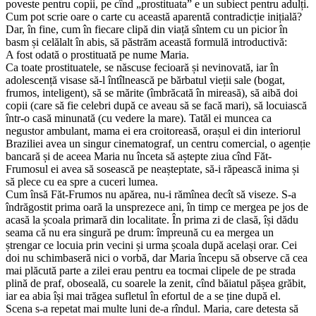
poveste pentru copii, pe cînd „prostituata” e un subiect pentru adulți.
Cum pot scrie oare o carte cu această aparentă contradicție inițială?
Dar, în fine, cum în fiecare clipă din viață sîntem cu un picior în
basm și celălalt în abis, să păstrăm această formulă introductivă:
A fost odată o prostituată pe nume Maria.
Ca toate prostituatele, se născuse fecioară și nevinovată, iar în
adolescență visase să-l întîlnească pe bărbatul vieții sale (bogat,
frumos, inteligent), să se mărite (îmbrăcată în mireasă), să aibă doi
copii (care să fie celebri după ce aveau să se facă mari), să locuiască
într-o casă minunată (cu vedere la mare). Tatăl ei muncea ca
negustor ambulant, mama ei era croitoreasă, orașul ei din interiorul
Braziliei avea un singur cinematograf, un centru comercial, o agenție
bancară și de aceea Maria nu înceta să aștepte ziua cînd Făt-
Frumosul ei avea să sosească pe neașteptate, să-i răpească inima și
să plece cu ea spre a cuceri lumea.
Cum însă Făt-Frumos nu apărea, nu-i rămînea decît să viseze. S-a
îndrăgostit prima oară la unsprezece ani, în timp ce mergea pe jos de
acasă la școala primară din localitate. În prima zi de clasă, își dădu
seama că nu era singură pe drum: împreună cu ea mergea un
ștrengar ce locuia prin vecini și urma școala după același orar. Cei
doi nu schimbaseră nici o vorbă, dar Maria începu să observe că cea
mai plăcută parte a zilei erau pentru ea tocmai clipele de pe strada
plină de praf, oboseală, cu soarele la zenit, cînd băiatul pășea grăbit,
iar ea abia își mai trăgea sufletul în efortul de a se ține după el.
Scena s-a repetat mai multe luni de-a rîndul. Maria, care detesta să