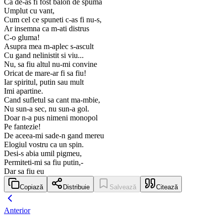
Ca de-as fi fost balon de spuma
Umplut cu vant,
Cum cel ce spuneti c-as fi nu-s,
Ar insemna ca m-ati distrus
C-o gluma!
Asupra mea m-aplec s-ascult
Cu gand nelinistit si viu...
Nu, sa fiu altul nu-mi convine
Oricat de mare-ar fi sa fiu!
Iar spiritul, putin sau mult
Imi apartine.
Cand sufletul sa cant ma-mbie,
Nu sun-a sec, nu sun-a gol.
Doar n-a pus nimeni monopol
Pe fantezie!
De aceea-mi sade-n gand mereu
Elogiul vostru ca un spin.
Desi-s abia umil pigmeu,
Permiteti-mi sa fiu putin,-
Dar sa fiu eu
Copiază
Distribuie
Salvează
Citează
Anterior