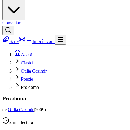
Comentarii
Scrie
Intră în cont
Acasă
Clasici
Otilia Cazimir
Poezie
Pro domo
Pro domo
de
Otilia Cazimir
(
2009
)
2
min lectură