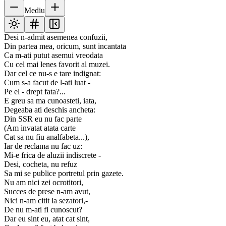
Mediu
Desi n-admit asemenea confuzii,
Din partea mea, oricum, sunt incantata
Ca m-ati putut asemui vreodata
Cu cel mai lenes favorit al muzei.
Dar cel ce nu-s e tare indignat:
Cum s-a facut de l-ati luat -
Pe el - drept fata?...
E greu sa ma cunoasteti, iata,
Degeaba ati deschis ancheta:
Din SSR eu nu fac parte
(Am invatat atata carte
Cat sa nu fiu analfabeta...),
Iar de reclama nu fac uz:
Mi-e frica de aluzii indiscrete -
Desi, cocheta, nu refuz
Sa mi se publice portretul prin gazete.
Nu am nici zei ocrotitori,
Succes de prese n-am avut,
Nici n-am citit la sezatori,-
De nu m-ati fi cunoscut?
Dar eu sint eu, atat cat sint,