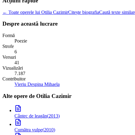
Acțiuni rapide
← Toate operele lui Otilia Cazimir
Citește biografia
Caută texte similar
Despre această lucrare
Formă
Poezie
Strofe
6
Versuri
41
Vizualizări
7.187
Contribuitor
Vieriu Despina Mihaela
Alte opere de
Otilia Cazimir
Cântec de leagăn
(
2013
)
Cumătra vulpe
(
2010
)