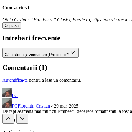
Cum sa citezi
Otilia Cazimir. “Pro domo.” Clasici, Poezie.ro, https://poezie.ro/clas
Copiaza
Intrebari frecvente
Câte strofe și versuri are „Pro domo"?
Comentarii (
1
)
Autentifica-te
pentru a lasa un comentariu.
FC
FC
Florentin Cristian
✓
29 mar. 2025
De fapt seamănă mai mult cu Eminescu deoarece romantismul a fost achi
0