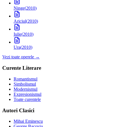
Ninge
(
2010
)
Ariciul
(
2010
)
Iulie
(
2010
)
Ura
(
2010
)
Vezi toate operele →
Curente Literare
Romantismul
Simbolismul
Modernismul
Expresionismul
Toate curentele
Autori Clasici
Mihai Eminescu
George Bacovia