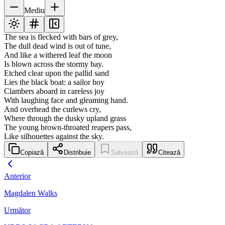
Mediu
The sea is flecked with bars of grey,
The dull dead wind is out of tune,
And like a withered leaf the moon
Is blown across the stormy bay.
Etched clear upon the pallid sand
Lies the black boat: a sailor boy
Clambers aboard in careless joy
With laughing face and gleaming hand.
And overhead the curlews cry,
Where through the dusky upland grass
The young brown-throated reapers pass,
Like silhouettes against the sky.
Copiază
Distribuie
Salvează
Citează
Anterior
Magdalen Walks
Următor