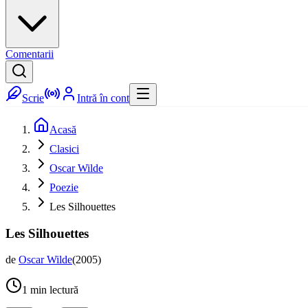
Comentarii
Scrie
Intră în cont
Acasă
Clasici
Oscar Wilde
Poezie
Les Silhouettes
Les Silhouettes
de
Oscar Wilde
(
2005
)
1
min lectură