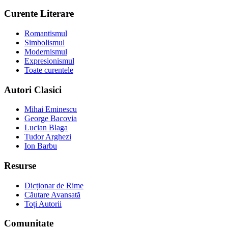
Curente Literare
Romantismul
Simbolismul
Modernismul
Expresionismul
Toate curentele
Autori Clasici
Mihai Eminescu
George Bacovia
Lucian Blaga
Tudor Arghezi
Ion Barbu
Resurse
Dicționar de Rime
Căutare Avansată
Toți Autorii
Comunitate