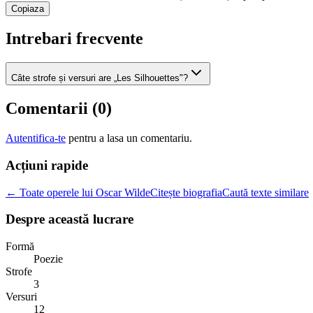
Copiaza
Intrebari frecvente
Câte strofe și versuri are „Les Silhouettes"?
Comentarii (
0
)
Autentifica-te
pentru a lasa un comentariu.
Acțiuni rapide
← Toate operele lui Oscar Wilde
Citește biografia
Caută texte similare
Despre această lucrare
Formă
Poezie
Strofe
3
Versuri
12