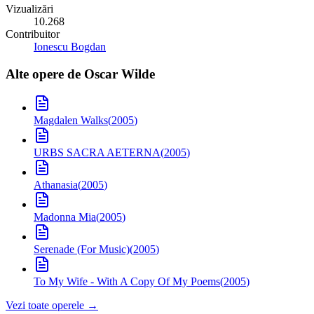
Vizualizări
10.268
Contribuitor
Ionescu Bogdan
Alte opere de
Oscar Wilde
Magdalen Walks
(
2005
)
URBS SACRA AETERNA
(
2005
)
Athanasia
(
2005
)
Madonna Mia
(
2005
)
Serenade (For Music)
(
2005
)
To My Wife - With A Copy Of My Poems
(
2005
)
Vezi toate operele →