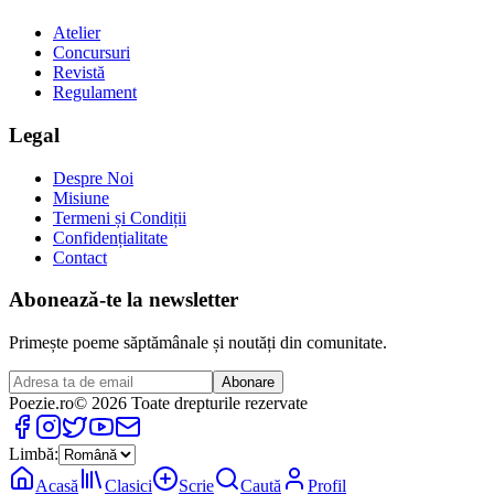
Atelier
Concursuri
Revistă
Regulament
Legal
Despre Noi
Misiune
Termeni și Condiții
Confidențialitate
Contact
Abonează-te la newsletter
Primește poeme săptămânale și noutăți din comunitate.
Abonare
Poezie
.ro
© 2026 Toate drepturile rezervate
Limbă:
Acasă
Clasici
Scrie
Caută
Profil