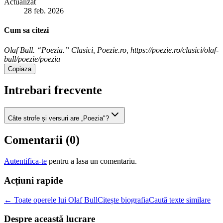
Actualizat
28 feb. 2026
Cum sa citezi
Olaf Bull. “Poezia.” Clasici, Poezie.ro, https://poezie.ro/clasici/olaf-
bull/poezie/poezia
Copiaza
Intrebari frecvente
Câte strofe și versuri are „Poezia"?
Comentarii (
0
)
Autentifica-te
pentru a lasa un comentariu.
Acțiuni rapide
← Toate operele lui Olaf Bull
Citește biografia
Caută texte similare
Despre această lucrare