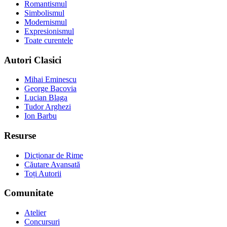
Romantismul
Simbolismul
Modernismul
Expresionismul
Toate curentele
Autori Clasici
Mihai Eminescu
George Bacovia
Lucian Blaga
Tudor Arghezi
Ion Barbu
Resurse
Dicționar de Rime
Căutare Avansată
Toți Autorii
Comunitate
Atelier
Concursuri