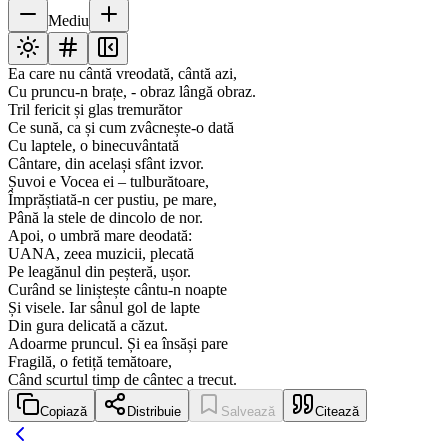
Mediu
Ea care nu cântă vreodată, cântă azi,
Cu pruncu-n brațe, - obraz lângă obraz.
Tril fericit și glas tremurător
Ce sună, ca și cum zvâcnește-o dată
Cu laptele, o binecuvântată
Cântare, din același sfânt izvor.
Șuvoi e Vocea ei – tulburătoare,
Împrăștiată-n cer pustiu, pe mare,
Până la stele de dincolo de nor.
Apoi, o umbră mare deodată:
UANA, zeea muzicii, plecată
Pe leagănul din peșteră, ușor.
Curând se liniștește cântu-n noapte
Și visele. Iar sânul gol de lapte
Din gura delicată a căzut.
Adoarme pruncul. Și ea însăși pare
Fragilă, o fetiță temătoare,
Când scurtul timp de cântec a trecut.
Copiază
Distribuie
Salvează
Citează