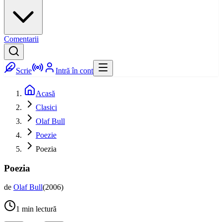
Comentarii
Scrie
Intră în cont
Acasă
Clasici
Olaf Bull
Poezie
Poezia
Poezia
de
Olaf Bull
(
2006
)
1
min lectură