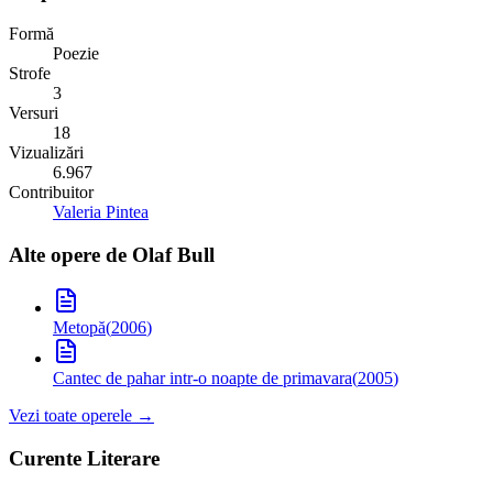
Formă
Poezie
Strofe
3
Versuri
18
Vizualizări
6.967
Contribuitor
Valeria Pintea
Alte opere de
Olaf Bull
Metopă
(
2006
)
Cantec de pahar intr-o noapte de primavara
(
2005
)
Vezi toate operele →
Curente Literare