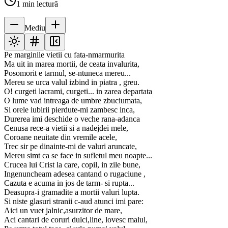
1
min lectură
Mediu
Pe marginile vietii cu fata-nmarmurita
Ma uit in marea mortii, de ceata invalurita,
Posomorit e tarmul, se-ntuneca mereu...
Mereu se urca valul izbind in piatra , greu.
O! curgeti lacrami, curgeti... in zarea departata
O lume vad intreaga de umbre zbuciumata,
Si orele iubirii pierdute-mi zambesc inca,
Durerea imi deschide o veche rana-adanca
Cenusa rece-a vietii si a nadejdei mele,
Coroane neuitate din vremile acele,
Trec sir pe dinainte-mi de valuri aruncate,
Mereu simt ca se face in sufletul meu noapte...
Crucea lui Crist la care, copil, in zile bune,
Ingenuncheam adesea cantand o rugaciune ,
Cazuta e acuma in jos de tarm- si rupta...
Deasupra-i gramadite a mortii valuri lupta.
Si niste glasuri stranii c-aud atunci imi pare:
Aici un vuet jalnic,asurzitor de mare,
Aci cantari de coruri dulci,line, lovesc malul,