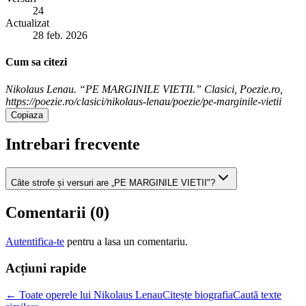
24
Actualizat
28 feb. 2026
Cum sa citezi
Nikolaus Lenau. “PE MARGINILE VIETII.” Clasici, Poezie.ro,
https://poezie.ro/clasici/nikolaus-lenau/poezie/pe-marginile-vietii
Copiaza
Intrebari frecvente
Câte strofe și versuri are „PE MARGINILE VIETII"?
Comentarii (
0
)
Autentifica-te
pentru a lasa un comentariu.
Acțiuni rapide
← Toate operele lui Nikolaus Lenau
Citește biografia
Caută texte