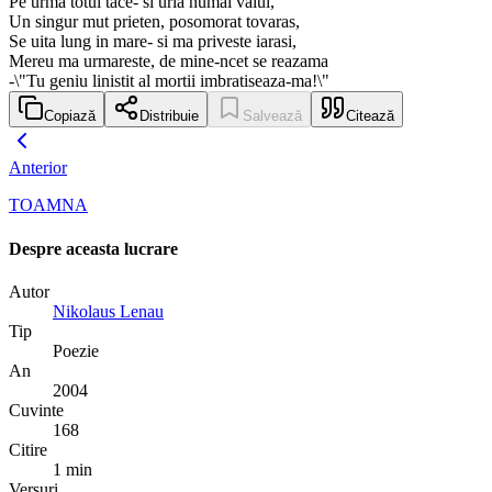
Pe urma totul tace- si urla numai valul,
Un singur mut prieten, posomorat tovaras,
Se uita lung in mare- si ma priveste iarasi,
Mereu ma urmareste, de mine-ncet se reazama
-\"Tu geniu linistit al mortii imbratiseaza-ma!\"
Copiază
Distribuie
Salvează
Citează
Anterior
TOAMNA
Despre aceasta lucrare
Autor
Nikolaus Lenau
Tip
Poezie
An
2004
Cuvinte
168
Citire
1 min
Versuri