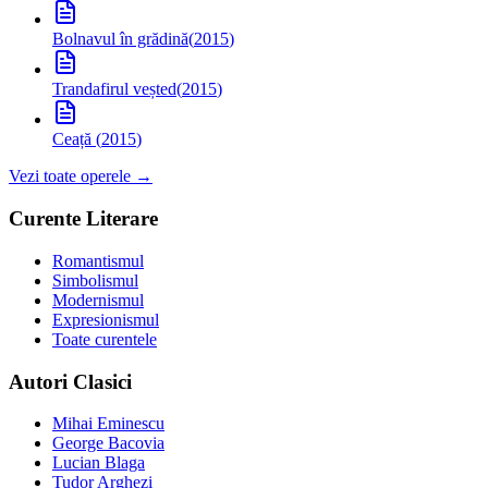
Bolnavul în grădină
(
2015
)
Trandafirul veșted
(
2015
)
Ceață
(
2015
)
Vezi toate operele →
Curente Literare
Romantismul
Simbolismul
Modernismul
Expresionismul
Toate curentele
Autori Clasici
Mihai Eminescu
George Bacovia
Lucian Blaga
Tudor Arghezi