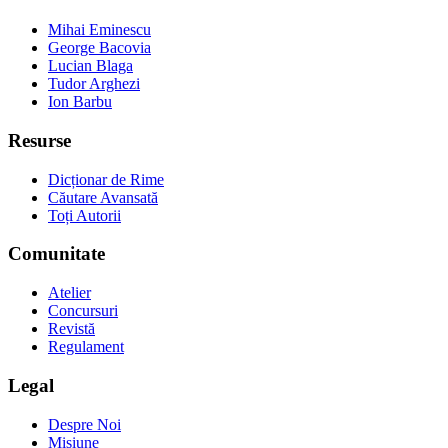
Mihai Eminescu
George Bacovia
Lucian Blaga
Tudor Arghezi
Ion Barbu
Resurse
Dicționar de Rime
Căutare Avansată
Toți Autorii
Comunitate
Atelier
Concursuri
Revistă
Regulament
Legal
Despre Noi
Misiune