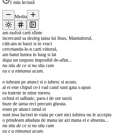
1
min lectură
Mediu
am rasfoit carti sfinte
incercand sa dezleg taina lui Iisus, Mantuitorul,
citit-am in barzi si in vraci
cercetandu-le-n carti viitorul,
am batut lumea in lung si lat
dupa un raspuns imposibil de-aflat...
nu stiu de ce si nu stiu cum
ea e a nimanui acum.
o iubeam pe atunci si o iubesc si acum,
al ei este chipul ce-l vad cand sunt gata s-apun
ea traieste in mine mereu.
ochiul ei salbatic, paru-i de ore tarzii
buze de iarna reci precum gheata.
eram pe atunci omul ei
sunt insa lucruri in viata pe care nici iubirea nu le accepta
o prindeam altadata de mana iar azi mana ei e absenta...
nu stiu de ce si nu stiu cum
ea e a nimanui acum.