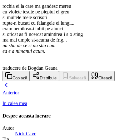
rochia ei la care ma gandesc mereu
cu violete tesute pe pieptul ei greu
si multele mele scrisori
rupte-n bucati cu falangele ei lungi...
eram nemilosu-i iubit pe atunci
si oricat as fi-ncercat amintirea-i s-o sting
ma mai umple si-acuma de frig...
nu stiu de ce si nu stiu cum
ea e a nimanui acum.
traducere de Bogdan Geana
Copiază
Distribuie
Salvează
Citează
Anterior
In calea mea
Despre aceasta lucrare
Autor
Nick Cave
Tip