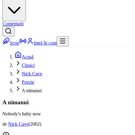
Comentarii
Scrie
Intră în cont
Acasă
Clasici
Nick Cave
Poezie
A nimanui
A nimanui
Nobody's baby now
de
Nick Cave
(
2002
)