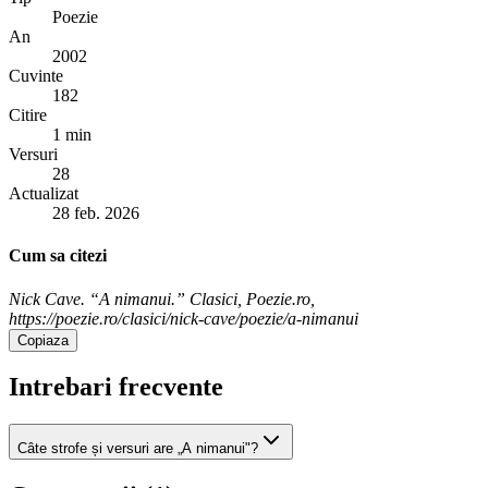
Poezie
An
2002
Cuvinte
182
Citire
1 min
Versuri
28
Actualizat
28 feb. 2026
Cum sa citezi
Nick Cave. “A nimanui.” Clasici, Poezie.ro,
https://poezie.ro/clasici/nick-cave/poezie/a-nimanui
Copiaza
Intrebari frecvente
Câte strofe și versuri are „A nimanui"?