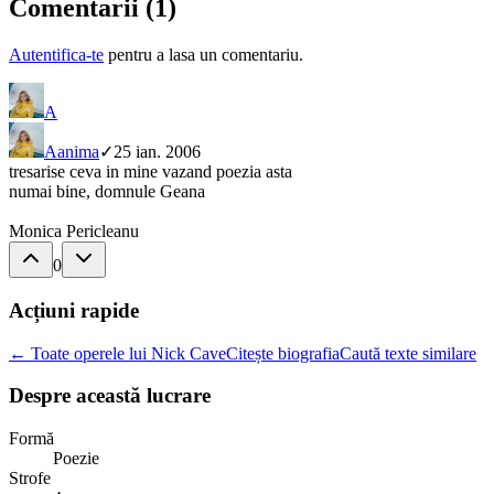
Comentarii (
1
)
Autentifica-te
pentru a lasa un comentariu.
A
A
anima
✓
25 ian. 2006
tresarise ceva in mine vazand poezia asta
numai bine, domnule Geana
Monica Pericleanu
0
Acțiuni rapide
← Toate operele lui Nick Cave
Citește biografia
Caută texte similare
Despre această lucrare
Formă
Poezie
Strofe