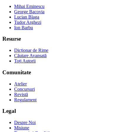
Mihai Eminescu
George Bacovia
Lucian Blaga
Tudor Arghezi
Ion Barbu
Resurse
Dicționar de Rime
Căutare Avansată
Toți Autorii
Comunitate
Atelier
Concursuri
Revistă
Regulament
Legal
Despre Noi
Misiune