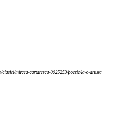
ro/clasici/mircea-cartarescu-0025253/poezie/la-o-artista