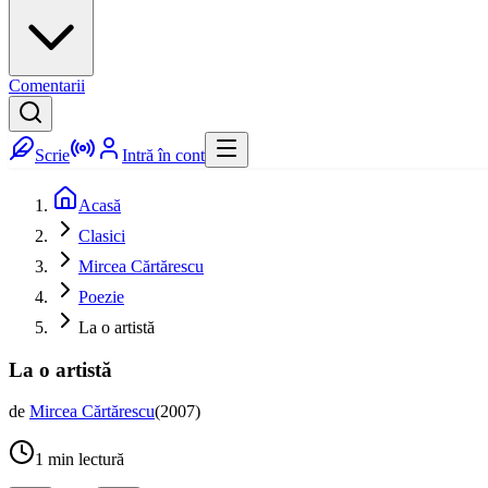
Comentarii
Scrie
Intră în cont
Acasă
Clasici
Mircea Cărtărescu
Poezie
La o artistă
La o artistă
de
Mircea Cărtărescu
(
2007
)
1
min lectură