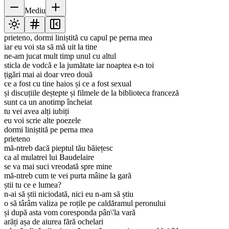
Mediu
prieteno, dormi liniștită cu capul pe perna mea
iar eu voi sta să mă uit la tine
ne-am jucat mult timp unul cu altul
sticla de vodcă e la jumătate iar noaptea e-n toi
țigări mai ai doar vreo două
ce a fost cu tine haios și ce a fost sexual
și discuțiile deștepte și filmele de la biblioteca franceză
sunt ca un anotimp încheiat
tu vei avea alți iubiți
eu voi scrie alte poezele
dormi liniștită pe perna mea
prieteno
mă-ntreb dacă pieptul tău băiețesc
ca al mulatrei lui Baudelaire
se va mai suci vreodată spre mine
mă-ntreb cum te vei purta mâine la gară
știi tu ce e lumea?
n-ai să știi niciodată, nici eu n-am să știu
o să târâm valiza pe roțile pe caldăramul peronului
și după asta vom coresponda pân\'la vară
arăți așa de aiurea fără ochelari