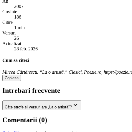
An
2007
Cuvinte
186
Citire
1 min
Versuri
26
Actualizat
28 feb. 2026
Cum sa citezi
Mircea Cărtărescu. “La o artistă.” Clasici, Poezie.ro, https://poezie.
Copiaza
Intrebari frecvente
Câte strofe și versuri are „La o artistă"?
Comentarii (
0
)