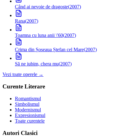
Când ai nevoie de dragoste
(
2007
)
Rana
(
2007
)
Toamna cu luna anii \'60
(
2007
)
Crima din Șoseaua Ștefan cel Mare
(
2007
)
Să ne iubim, chera mu
(
2007
)
Vezi toate operele →
Curente Literare
Romantismul
Simbolismul
Modernismul
Expresionismul
Toate curentele
Autori Clasici