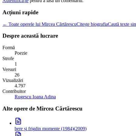
Autentifica-te
pentru a lasa un comentariu.
Acțiuni rapide
← Toate operele lui Mircea Cărtărescu
Citește biografia
Caută texte sim
Despre această lucrare
Formă
Poezie
Strofe
1
Versuri
26
Vizualizări
4.797
Contribuitor
Rugescu Ioana Adina
Alte opere de
Mircea Cărtărescu
bere și frig
din momente (1984)
(
2009
)