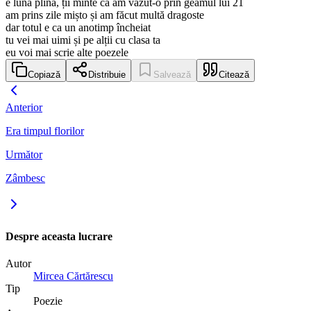
e lună plină, ții minte că am văzut-o prin geamul lui 21
am prins zile mișto și am făcut multă dragoste
dar totul e ca un anotimp încheiat
tu vei mai uimi și pe alții cu clasa ta
eu voi mai scrie alte poezele
Copiază
Distribuie
Salvează
Citează
Anterior
Era timpul florilor
Următor
Zâmbesc
Despre aceasta lucrare
Autor
Mircea Cărtărescu
Tip
Poezie