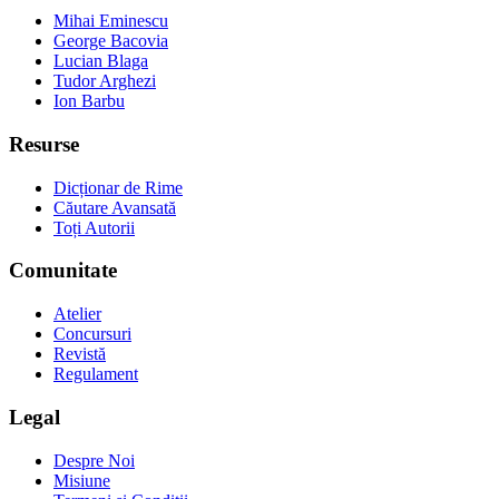
Mihai Eminescu
George Bacovia
Lucian Blaga
Tudor Arghezi
Ion Barbu
Resurse
Dicționar de Rime
Căutare Avansată
Toți Autorii
Comunitate
Atelier
Concursuri
Revistă
Regulament
Legal
Despre Noi
Misiune