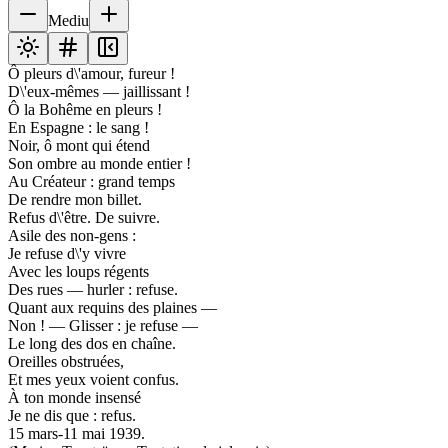
Mediu
Ô pleurs d\'amour, fureur !
D\'eux-mêmes — jaillissant !
Ô la Bohême en pleurs !
En Espagne : le sang !
Noir, ô mont qui étend
Son ombre au monde entier !
Au Créateur : grand temps
De rendre mon billet.
Refus d\'être. De suivre.
Asile des non-gens :
Je refuse d\'y vivre
Avec les loups régents
Des rues — hurler : refuse.
Quant aux requins des plaines —
Non ! — Glisser : je refuse —
Le long des dos en chaîne.
Oreilles obstruées,
Et mes yeux voient confus.
À ton monde insensé
Je ne dis que : refus.
15 mars-11 mai 1939.