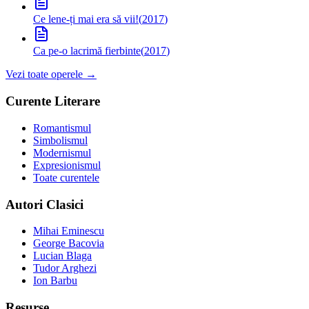
Ce lene-ți mai era să vii!
(
2017
)
Ca pe-o lacrimă fierbinte
(
2017
)
Vezi toate operele →
Curente Literare
Romantismul
Simbolismul
Modernismul
Expresionismul
Toate curentele
Autori Clasici
Mihai Eminescu
George Bacovia
Lucian Blaga
Tudor Arghezi
Ion Barbu
Resurse