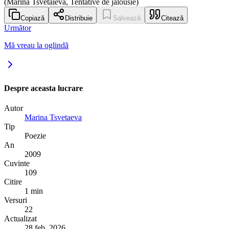
(Marina Tsvetaïeva, Tentative de jalousie)
Copiază
Distribuie
Salvează
Citează
Următor
Mă vreau la oglindă
Despre aceasta lucrare
Autor
Marina Tsvetaeva
Tip
Poezie
An
2009
Cuvinte
109
Citire
1 min
Versuri
22
Actualizat
28 feb. 2026