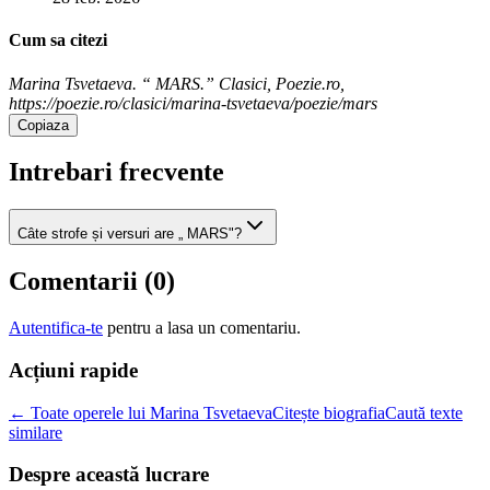
Cum sa citezi
Marina Tsvetaeva. “ MARS.” Clasici, Poezie.ro,
https://poezie.ro/clasici/marina-tsvetaeva/poezie/mars
Copiaza
Intrebari frecvente
Câte strofe și versuri are „ MARS"?
Comentarii (
0
)
Autentifica-te
pentru a lasa un comentariu.
Acțiuni rapide
← Toate operele lui Marina Tsvetaeva
Citește biografia
Caută texte
similare
Despre această lucrare