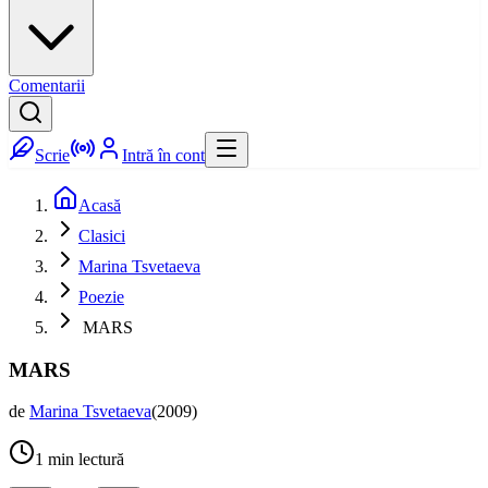
Comentarii
Scrie
Intră în cont
Acasă
Clasici
Marina Tsvetaeva
Poezie
MARS
MARS
de
Marina Tsvetaeva
(
2009
)
1
min lectură