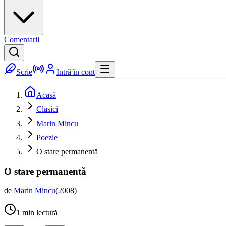
Comentarii
Scrie
Intră în cont
Acasă
Clasici
Marin Mincu
Poezie
O stare permanentă
O stare permanentă
de
Marin Mincu
(
2008
)
1
min lectură