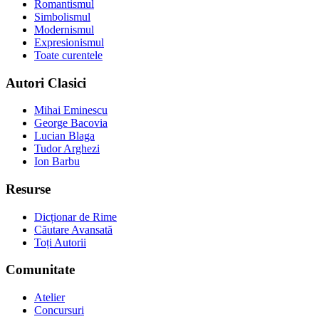
Romantismul
Simbolismul
Modernismul
Expresionismul
Toate curentele
Autori Clasici
Mihai Eminescu
George Bacovia
Lucian Blaga
Tudor Arghezi
Ion Barbu
Resurse
Dicționar de Rime
Căutare Avansată
Toți Autorii
Comunitate
Atelier
Concursuri