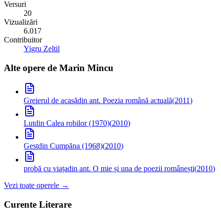
Versuri
20
Vizualizări
6.017
Contribuitor
Yigru Zeltil
Alte opere de
Marin Mincu
Greierul de acasă
din ant. Poezia română actuală
(
2011
)
Lut
din Calea robilor (1970)
(
2010
)
Gest
din Cumpăna (1968)
(
2010
)
probă cu viața
din ant. O mie și una de poezii românești
(
2010
)
Vezi toate operele →
Curente Literare