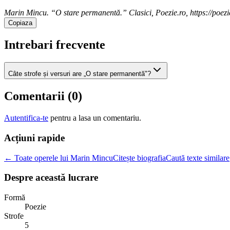
Marin Mincu. “O stare permanentă.” Clasici, Poezie.ro, https://poez
Copiaza
Intrebari frecvente
Câte strofe și versuri are „O stare permanentă"?
Comentarii (
0
)
Autentifica-te
pentru a lasa un comentariu.
Acțiuni rapide
← Toate operele lui Marin Mincu
Citește biografia
Caută texte similare
Despre această lucrare
Formă
Poezie
Strofe
5