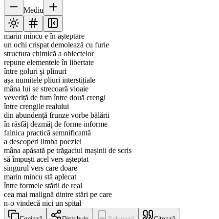
Mediu
marin mincu e în așteptare
un ochi crispat demolează cu furie
structura chimică a obiectelor
repune elementele în libertate
între goluri și plinuri
așa numitele pliuri interstițiale
mâna lui se strecoară vioaie
veveriță de fum între două crengi
între crengile realului
din abundență frunze vorbe bălării
în răsfăț dezmăț de forme informe
falnica practică semnificantă
a descoperi limba poeziei
mâna apăsată pe trăgaciul mașinii de scris
să împuști acel vers așteptat
singurul vers care doare
marin mincu stă aplecat
între formele stării de real
cea mai malignă dintre stări pe care
n-o vindecă nici un spital
Copiază
Distribuie
Salvează
Citează