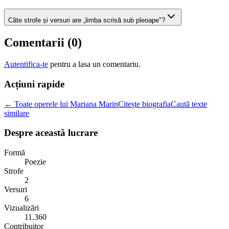
Câte strofe și versuri are „limba scrisă sub pleoape"?
Comentarii (
0
)
Autentifica-te
pentru a lasa un comentariu.
Acțiuni rapide
← Toate operele lui Mariana Marin
Citește biografia
Caută texte
similare
Despre această lucrare
Formă
Poezie
Strofe
2
Versuri
6
Vizualizări
11.360
Contribuitor