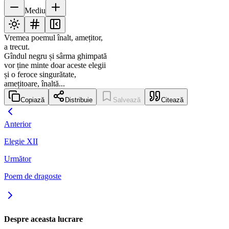
Mediu
Vremea poemul înalt, amețitor,
a trecut.
Gîndul negru și sârma ghimpată
vor ține minte doar aceste elegii
și o feroce singurătate,
amețitoare, înaltă...
Copiază
Distribuie
Salvează
Citează
Anterior
Elegie XII
Următor
Poem de dragoste
Despre aceasta lucrare