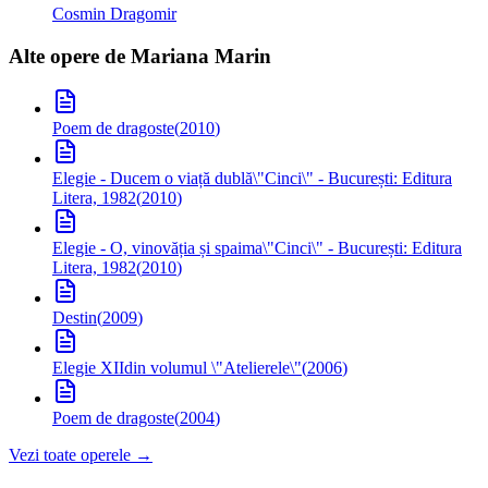
Cosmin Dragomir
Alte opere de
Mariana Marin
Poem de dragoste
(
2010
)
Elegie - Ducem o viață dublă
\"Cinci\" - București: Editura
Litera, 1982
(
2010
)
Elegie - O, vinovăția și spaima
\"Cinci\" - București: Editura
Litera, 1982
(
2010
)
Destin
(
2009
)
Elegie XII
din volumul \"Atelierele\"
(
2006
)
Poem de dragoste
(
2004
)
Vezi toate operele →