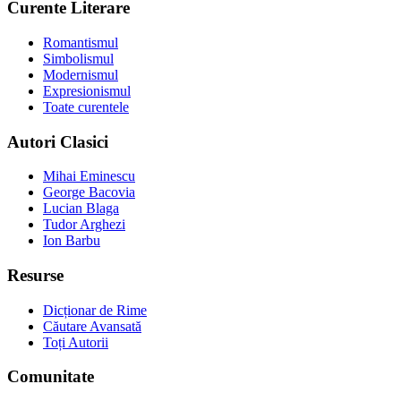
Curente Literare
Romantismul
Simbolismul
Modernismul
Expresionismul
Toate curentele
Autori Clasici
Mihai Eminescu
George Bacovia
Lucian Blaga
Tudor Arghezi
Ion Barbu
Resurse
Dicționar de Rime
Căutare Avansată
Toți Autorii
Comunitate