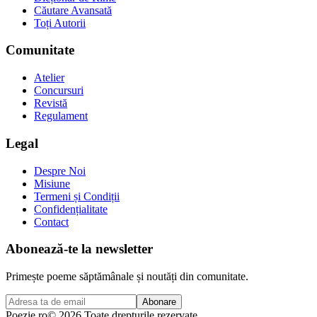
Căutare Avansată
Toți Autorii
Comunitate
Atelier
Concursuri
Revistă
Regulament
Legal
Despre Noi
Misiune
Termeni și Condiții
Confidențialitate
Contact
Abonează-te la newsletter
Primește poeme săptămânale și noutăți din comunitate.
Abonare
Poezie
.ro
© 2026 Toate drepturile rezervate