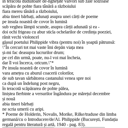
în teracota duduitoare de-nghețate vâlvori sub zale solzoase
scăpăra de pohte fiara tânără a războiului
fiara mereu tânără a războiului,
abia tineri bărbați, adunați asupra unei cărți de poeme
pe insula noastră de covor în lumină
sub veghea lămpii scunde, asupra cărții adunată și ea -
doi ochi frigeau cu abur sticla ochelarilor de credința poeziei,
rănit vechi violoncel
glasul poetului Philippide vibra (pentru noi) în șoaptă pătrunsă:
\"În cercuri tot mai vaste îmi depăn viața mea
și-mi fac deasupra lucrurilor drum;
pe cel din urmă, poate, nu-l voi mai încheia,
dar îl voi încerca, oricum.\"*
Pe insula noastră de covor în lumină
vara amețea cu aburul coacerii colorilor,
de sub tavan sărbătorea castanului venea spre noi
ca după un îndelung post negru,
în teracotă scăpărarea de pohte pălea,
liniștea fierbinte a versurilor îngândura pe mărețul decembre
și nouă
abia tineri bărbați
ne scria umerii cu aripi.
* Poeme de Holderin, Novalis, Morike, Rilke/traduse din limba
germană/cu o Introducere/de/Al. Philippide (București, Fundația
regală pentru literatură și artă, 1940 - pag. 83).