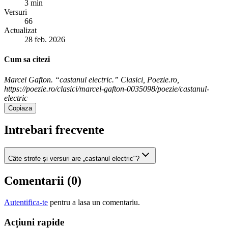
3 min
Versuri
66
Actualizat
28 feb. 2026
Cum sa citezi
Marcel Gafton. “castanul electric.” Clasici, Poezie.ro,
https://poezie.ro/clasici/marcel-gafton-0035098/poezie/castanul-
electric
Copiaza
Intrebari frecvente
Câte strofe și versuri are „castanul electric"?
Comentarii (
0
)
Autentifica-te
pentru a lasa un comentariu.
Acțiuni rapide