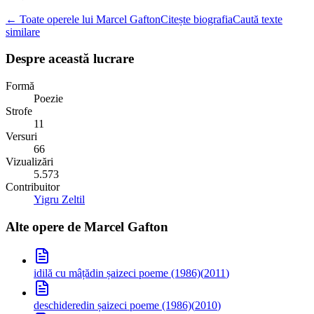
← Toate operele lui Marcel Gafton
Citește biografia
Caută texte
similare
Despre această lucrare
Formă
Poezie
Strofe
11
Versuri
66
Vizualizări
5.573
Contribuitor
Yigru Zeltil
Alte opere de
Marcel Gafton
idilă cu mâță
din șaizeci poeme (1986)
(
2011
)
deschidere
din șaizeci poeme (1986)
(
2010
)