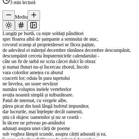
3
min lectură
Mediu
Lungiți pe burtă, ca niște soldați pânditori
spre floarea albă de șampanie a semnului de atac,
covorul scump al proprietăresei se făcea pajiște,
de adevărul ei mărețul decembre rămânea decembre descumpănit,
descumpănit cerceta împuternicirile calendarului -
câte un fir de iarbă ne scria cârcei dulci în obraz
și numai fluturi nu-și încercau zborul, încolo
vara colorilor amețea cu aburul
coacerii lor; odaia în para tapetului
ne învelea, un soare nevăzut
număra voluptos inelele vertebrelor
avuția noastră simplă și tulburătoare.
Patul de internat, cu vergele albe,
părea picat din lună lângă bufetul impunător,
dar lucrurile, mai înțelepte decât oamenii,
știu că slujesc oamenilor și nu se ceartă -
în tăcere ne priveau pe-amândoi
adunați asupra unei cărți de poeme
sub veghea lămpii scunde, asupra cărții adunată și ea,