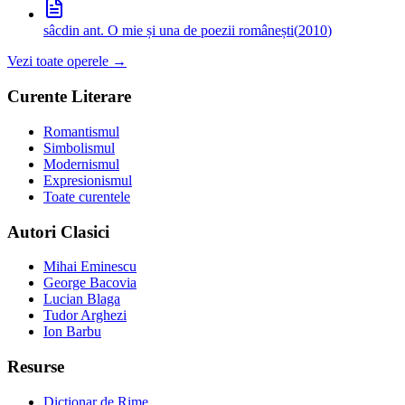
sâc
din ant. O mie și una de poezii românești
(
2010
)
Vezi toate operele →
Curente Literare
Romantismul
Simbolismul
Modernismul
Expresionismul
Toate curentele
Autori Clasici
Mihai Eminescu
George Bacovia
Lucian Blaga
Tudor Arghezi
Ion Barbu
Resurse
Dicționar de Rime