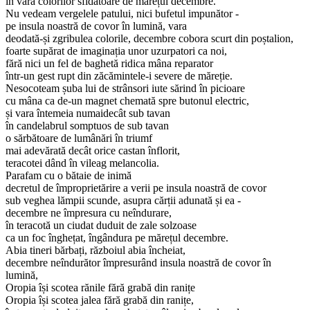
în vara colorilor sfidătoare de mărețul decembre.
Nu vedeam vergelele patului, nici bufetul impunător -
pe insula noastră de covor în lumină, vara
deodată-și zgribulea colorile, decembre cobora scurt din poștalion,
foarte supărat de imaginația unor uzurpatori ca noi,
fără nici un fel de baghetă ridica mâna reparator
într-un gest rupt din zăcămintele-i severe de măreție.
Nesocoteam șuba lui de strânsori iute sărind în picioare
cu mâna ca de-un magnet chemată spre butonul electric,
și vara întemeia numaidecât sub tavan
în candelabrul somptuos de sub tavan
o sărbătoare de lumânări în triumf
mai adevărată decât orice castan înflorit,
teracotei dând în vileag melancolia.
Parafam cu o bătaie de inimă
decretul de împroprietărire a verii pe insula noastră de covor
sub veghea lămpii scunde, asupra cărții adunată și ea -
decembre ne împresura cu neîndurare,
în teracotă un ciudat duduit de zale solzoase
ca un foc înghețat, îngândura pe mărețul decembre.
Abia tineri bărbați, războiul abia încheiat,
decembre neîndurător împresurând insula noastră de covor în
lumină,
Oropia își scotea rănile fără grabă din ranițe
Oropia își scotea jalea fără grabă din ranițe,