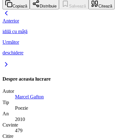
Copiază
Distribuie
Salvează
Citează
Anterior
idilă cu mâță
Următor
deschidere
Despre aceasta lucrare
Autor
Marcel Gafton
Tip
Poezie
An
2010
Cuvinte
479
Citire