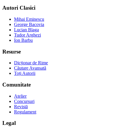
Autori Clasici
Mihai Eminescu
George Bacovia
Lucian Blaga
Tudor Arghezi
Ion Barbu
Resurse
Dicționar de Rime
Căutare Avansată
Toți Autorii
Comunitate
Atelier
Concursuri
Revistă
Regulament
Legal