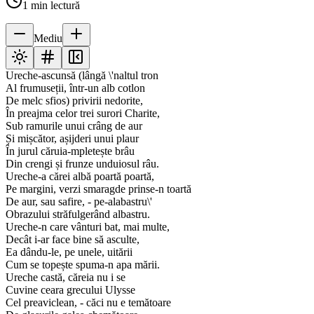
1
min lectură
Mediu
Ureche-ascunsă (lângă \'naltul tron
Al frumuseții, într-un alb cotlon
De melc sfios) privirii nedorite,
În preajma celor trei surori Charite,
Sub ramurile unui crâng de aur
Și mișcător, așijderi unui plaur
În jurul căruia-mpletește brâu
Din crengi și frunze unduiosul râu.
Ureche-a cărei albă poartă poartă,
Pe margini, verzi smaragde prinse-n toartă
De aur, sau safire, - pe-alabastru\'
Obrazului străfulgerând albastru.
Ureche-n care vânturi bat, mai multe,
Decât i-ar face bine să asculte,
Ea dându-le, pe unele, uitării
Cum se topește spuma-n apa mării.
Ureche castă, căreia nu i se
Cuvine ceara grecului Ulysse
Cel preaviclean, - căci nu e temătoare