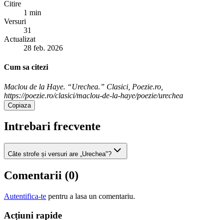
Citire
1 min
Versuri
31
Actualizat
28 feb. 2026
Cum sa citezi
Maclou de la Haye. “Urechea.” Clasici, Poezie.ro,
https://poezie.ro/clasici/maclou-de-la-haye/poezie/urechea
Copiaza
Intrebari frecvente
Câte strofe și versuri are „Urechea"?
Comentarii (
0
)
Autentifica-te
pentru a lasa un comentariu.
Acțiuni rapide