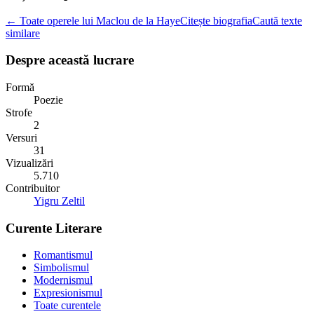
← Toate operele lui Maclou de la Haye
Citește biografia
Caută texte
similare
Despre această lucrare
Formă
Poezie
Strofe
2
Versuri
31
Vizualizări
5.710
Contribuitor
Yigru Zeltil
Curente Literare
Romantismul
Simbolismul
Modernismul
Expresionismul
Toate curentele