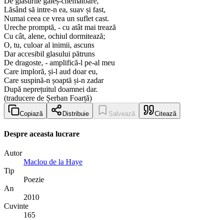
De glasurile galeș-chemătoare,
Lăsând să intre-n ea, suav și fast,
Numai ceea ce vrea un suflet cast.
Ureche promptă, - cu atât mai trează
Cu cât, alene, ochiul dormitează;
O, tu, culoar al inimii, ascuns
Dar accesibil glasului pătruns
De dragoste, - amplifică-l pe-al meu
Care imploră, și-l aud doar eu,
Care suspină-n șoaptă și-n zadar
După neprețuitul doamnei dar.
(traducere de Șerban Foarță)
Copiază
Distribuie
Salvează
Citează
Despre aceasta lucrare
Autor
Maclou de la Haye
Tip
Poezie
An
2010
Cuvinte
165