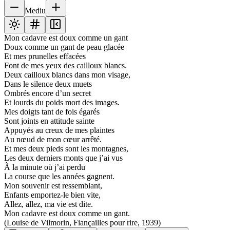
Mediu
Mon cadavre est doux comme un gant
Doux comme un gant de peau glacée
Et mes prunelles effacées
Font de mes yeux des cailloux blancs.
Deux cailloux blancs dans mon visage,
Dans le silence deux muets
Ombrés encore d’un secret
Et lourds du poids mort des images.
Mes doigts tant de fois égarés
Sont joints en attitude sainte
Appuyés au creux de mes plaintes
Au nœud de mon cœur arrêté.
Et mes deux pieds sont les montagnes,
Les deux derniers monts que j’ai vus
À la minute où j’ai perdu
La course que les années gagnent.
Mon souvenir est ressemblant,
Enfants emportez-le bien vite,
Allez, allez, ma vie est dite.
Mon cadavre est doux comme un gant.
(Louise de Vilmorin, Fiançailles pour rire, 1939)