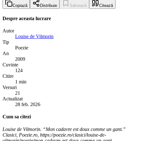
Copiază
Distribuie
Salvează
Citează
Despre aceasta lucrare
Autor
Louise de Vilmorin
Tip
Poezie
An
2009
Cuvinte
124
Citire
1 min
Versuri
21
Actualizat
28 feb. 2026
Cum sa citezi
Louise de Vilmorin. “Mon cadavre est doux comme un gant.”
Clasici, Poezie.ro, https://poezie.ro/clasici/louise-de-
vilmorin/poezie/mon-cadavre-est-doux-comme-un-gant