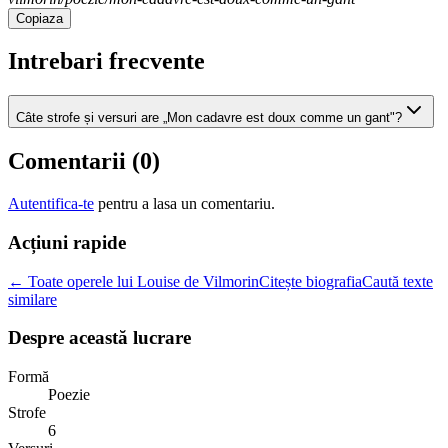
Copiaza
Intrebari frecvente
Câte strofe și versuri are „Mon cadavre est doux comme un gant"?
Comentarii (
0
)
Autentifica-te
pentru a lasa un comentariu.
Acțiuni rapide
← Toate operele lui Louise de Vilmorin
Citește biografia
Caută texte
similare
Despre această lucrare
Formă
Poezie
Strofe
6