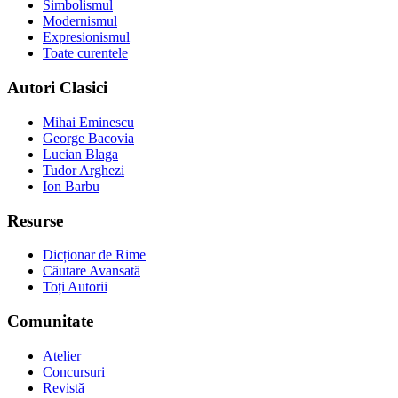
Simbolismul
Modernismul
Expresionismul
Toate curentele
Autori Clasici
Mihai Eminescu
George Bacovia
Lucian Blaga
Tudor Arghezi
Ion Barbu
Resurse
Dicționar de Rime
Căutare Avansată
Toți Autorii
Comunitate
Atelier
Concursuri
Revistă