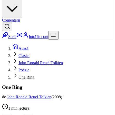
Comentarii
Scrie
Intră în cont
Acasă
Clasici
John Ronald Reuel Tolkien
Poezie
One Ring
One Ring
de
John Ronald Reuel Tolkien
(
2008
)
1
min lectură