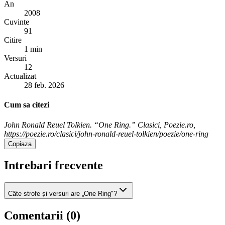
An
2008
Cuvinte
91
Citire
1 min
Versuri
12
Actualizat
28 feb. 2026
Cum sa citezi
John Ronald Reuel Tolkien. “One Ring.” Clasici, Poezie.ro,
https://poezie.ro/clasici/john-ronald-reuel-tolkien/poezie/one-ring
Copiaza
Intrebari frecvente
Câte strofe și versuri are „One Ring"?
Comentarii (
0
)