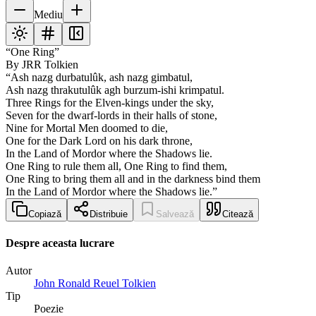
Mediu
“One Ring”
By JRR Tolkien
“Ash nazg durbatulûk, ash nazg gimbatul,
Ash nazg thrakutulûk agh burzum-ishi krimpatul.
Three Rings for the Elven-kings under the sky,
Seven for the dwarf-lords in their halls of stone,
Nine for Mortal Men doomed to die,
One for the Dark Lord on his dark throne,
In the Land of Mordor where the Shadows lie.
One Ring to rule them all, One Ring to find them,
One Ring to bring them all and in the darkness bind them
In the Land of Mordor where the Shadows lie.”
Copiază
Distribuie
Salvează
Citează
Despre aceasta lucrare
Autor
John Ronald Reuel Tolkien
Tip
Poezie