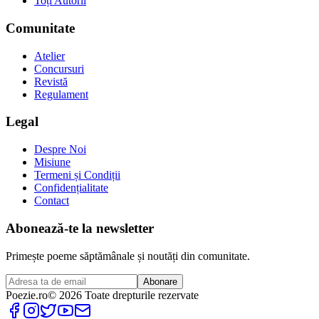
Toți Autorii
Comunitate
Atelier
Concursuri
Revistă
Regulament
Legal
Despre Noi
Misiune
Termeni și Condiții
Confidențialitate
Contact
Abonează-te la newsletter
Primește poeme săptămânale și noutăți din comunitate.
Abonare
Poezie
.ro
© 2026 Toate drepturile rezervate