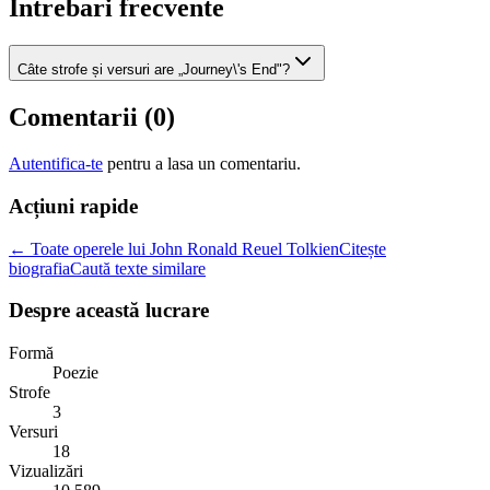
Intrebari frecvente
Câte strofe și versuri are „Journey\'s End"?
Comentarii (
0
)
Autentifica-te
pentru a lasa un comentariu.
Acțiuni rapide
← Toate operele lui John Ronald Reuel Tolkien
Citește
biografia
Caută texte similare
Despre această lucrare
Formă
Poezie
Strofe
3
Versuri
18
Vizualizări