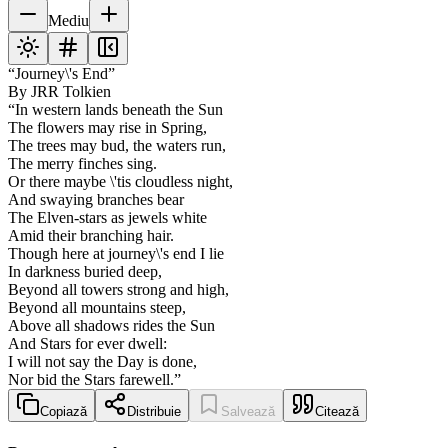
Mediu
“Journey\'s End”
By JRR Tolkien
“In western lands beneath the Sun
The flowers may rise in Spring,
The trees may bud, the waters run,
The merry finches sing.
Or there maybe \'tis cloudless night,
And swaying branches bear
The Elven-stars as jewels white
Amid their branching hair.
Though here at journey\'s end I lie
In darkness buried deep,
Beyond all towers strong and high,
Beyond all mountains steep,
Above all shadows rides the Sun
And Stars for ever dwell:
I will not say the Day is done,
Nor bid the Stars farewell.”
Copiază
Distribuie
Salvează
Citează