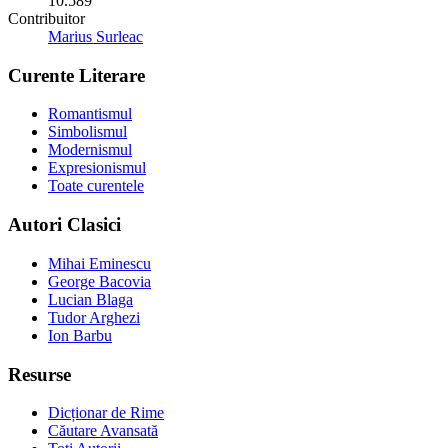
10.589
Contribuitor
Marius Surleac
Curente Literare
Romantismul
Simbolismul
Modernismul
Expresionismul
Toate curentele
Autori Clasici
Mihai Eminescu
George Bacovia
Lucian Blaga
Tudor Arghezi
Ion Barbu
Resurse
Dicționar de Rime
Căutare Avansată