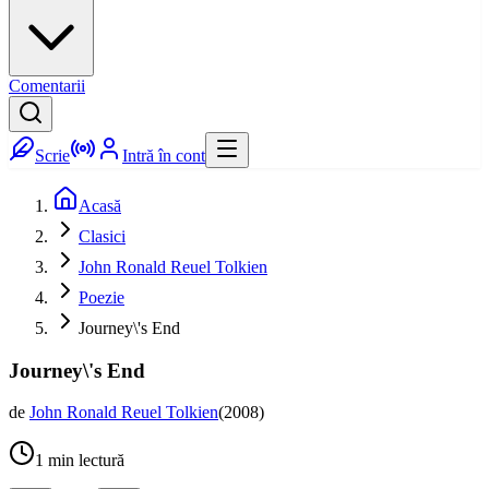
Comentarii
Scrie
Intră în cont
Acasă
Clasici
John Ronald Reuel Tolkien
Poezie
Journey\'s End
Journey\'s End
de
John Ronald Reuel Tolkien
(
2008
)
1
min lectură