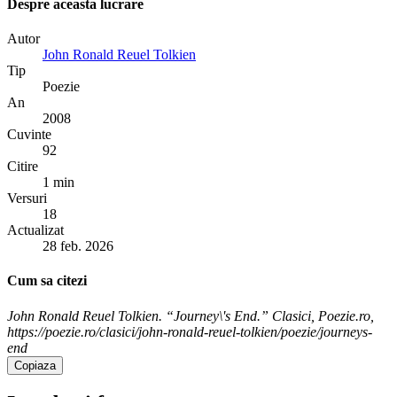
Despre aceasta lucrare
Autor
John Ronald Reuel Tolkien
Tip
Poezie
An
2008
Cuvinte
92
Citire
1 min
Versuri
18
Actualizat
28 feb. 2026
Cum sa citezi
John Ronald Reuel Tolkien. “Journey\'s End.” Clasici, Poezie.ro,
https://poezie.ro/clasici/john-ronald-reuel-tolkien/poezie/journeys-
end
Copiaza