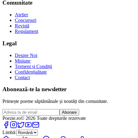
Comunitate
Atelier
Concursuri
Revistă
Regulament
Legal
Despre Noi
Misiune
Termeni și Condiții
Confidențialitate
Contact
Abonează-te la newsletter
Primește poeme săptămânale și noutăți din comunitate.
Abonare
Poezie
.ro
© 2026 Toate drepturile rezervate
Limbă: