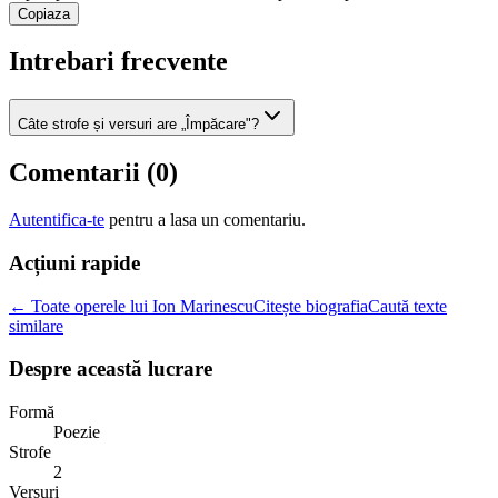
Copiaza
Intrebari frecvente
Câte strofe și versuri are „Împăcare"?
Comentarii (
0
)
Autentifica-te
pentru a lasa un comentariu.
Acțiuni rapide
← Toate operele lui Ion Marinescu
Citește biografia
Caută texte
similare
Despre această lucrare
Formă
Poezie
Strofe
2
Versuri