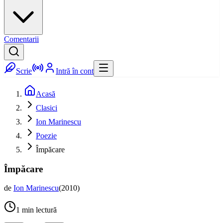
Comentarii
Scrie
Intră în cont
Acasă
Clasici
Ion Marinescu
Poezie
Împăcare
Împăcare
de
Ion Marinescu
(
2010
)
1
min lectură