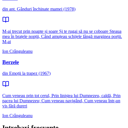
din ant. Gânduri închinate mamei (1978)
M-ai trecut prin noapte și soare Și te rugai să nu se coboare Steaua
mea în brațele nopții, Când amuțeau schijele lângă marginea porții.
M-ai
Ion Crânguleanu
Berzele
din Emoții la trapez (1967)
Cum veneau prin tot cerul, Prin liniștea lui Dumnezeu, caldă, Prin
pacea lui Dumnezeu; Cum veneau navigând, Cum veneau într-un
vis fără dureri
Ion Crânguleanu
Intrebari frecvente