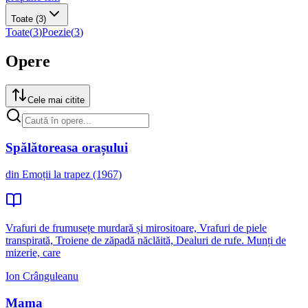
Toate
(3)
Toate
(
3
)
Poezie
(
3
)
Opere
Cele mai citite
Spălătoreasa orașului
din Emoții la trapez (1967)
Vrafuri de frumusețe murdară și mirositoare, Vrafuri de piele
transpirată, Troiene de zăpadă năclăită, Dealuri de rufe. Munți de
mizerie, care
Ion Crânguleanu
Mama