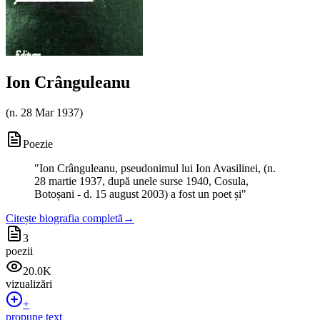
Ion Crânguleanu
(
n. 28 Mar 1937
)
Poezie
"
Ion Crânguleanu, pseudonimul lui Ion Avasilinei, (n.
28 martie 1937, după unele surse 1940, Cosula,
Botoșani - d. 15 august 2003) a fost un poet și
"
Citește biografia completă
→
3
poezii
20.0K
vizualizări
+
propune text