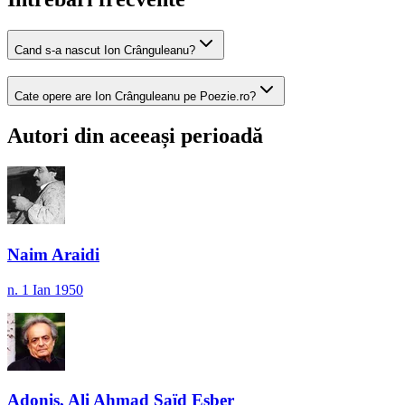
Cand s-a nascut Ion Crânguleanu?
Cate opere are Ion Crânguleanu pe Poezie.ro?
Autori din aceeași perioadă
Naim Araidi
n. 1 Ian 1950
Adonis, Ali Ahmad Saïd Esber