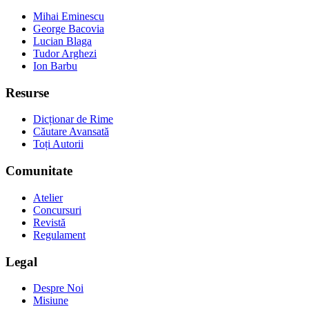
Mihai Eminescu
George Bacovia
Lucian Blaga
Tudor Arghezi
Ion Barbu
Resurse
Dicționar de Rime
Căutare Avansată
Toți Autorii
Comunitate
Atelier
Concursuri
Revistă
Regulament
Legal
Despre Noi
Misiune