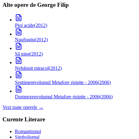
Alte opere de
George Filip
Ploi acide
(
2012
)
Naufragiu
(
2012
)
Să ning
(
2012
)
Nebănuit miracol
(
2012
)
Sentiment
volumul Metafore risipite - 2006
(
2006
)
Dumnezeu
volumul Metafore risipite - 2006
(
2006
)
Vezi toate operele →
Curente Literare
Romantismul
Simbolismul