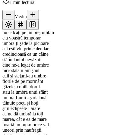
1
min lectură
Mediu
nu călcați pe umbre, umbra
e a voastră temporar
umbra-ți șade la picioare
cât ești viu prin calendar
credincioasă ca un câine
stă în lanțul nevăzut
cine ne-a legat de umbre
niciodată n-am știut
caii și stejarii-au umbre
florile de pe mormânt
gâzele, copiii, dorul
stau la umbra unui sfânt
umbra Lunii - șarlatană
tăinuie poeți și hoți
și-n eclipsele-i arare
ea ne dă umbră la toți
marea, cât e ea de mare
poartă umbre-n orice val
uneori prin naufragii