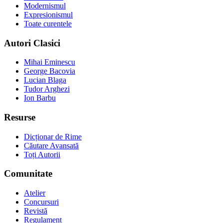
Modernismul
Expresionismul
Toate curentele
Autori Clasici
Mihai Eminescu
George Bacovia
Lucian Blaga
Tudor Arghezi
Ion Barbu
Resurse
Dicționar de Rime
Căutare Avansată
Toți Autorii
Comunitate
Atelier
Concursuri
Revistă
Regulament