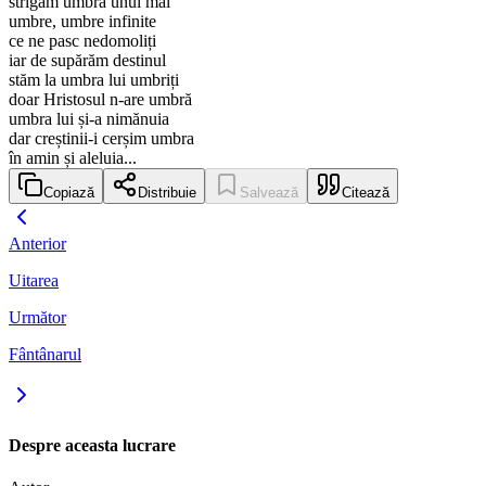
strigăm umbra unui mal
umbre, umbre infinite
ce ne pasc nedomoliți
iar de supărăm destinul
stăm la umbra lui umbriți
doar Hristosul n-are umbră
umbra lui și-a nimănuia
dar creștinii-i cerșim umbra
în amin și aleluia...
Copiază
Distribuie
Salvează
Citează
Anterior
Uitarea
Următor
Fântânarul
Despre aceasta lucrare