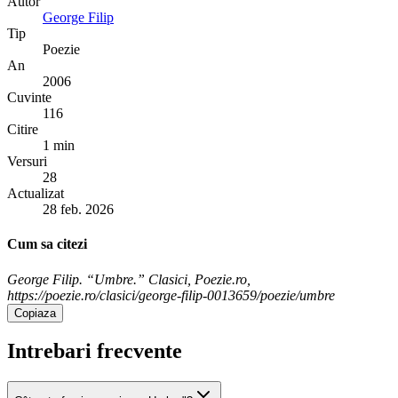
Autor
George Filip
Tip
Poezie
An
2006
Cuvinte
116
Citire
1 min
Versuri
28
Actualizat
28 feb. 2026
Cum sa citezi
George Filip. “Umbre.” Clasici, Poezie.ro,
https://poezie.ro/clasici/george-filip-0013659/poezie/umbre
Copiaza
Intrebari frecvente