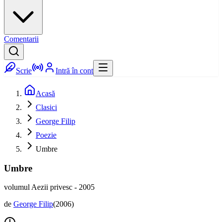
Comentarii
Scrie
Intră în cont
Acasă
Clasici
George Filip
Poezie
Umbre
Umbre
volumul Aezii privesc - 2005
de
George Filip
(
2006
)