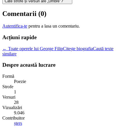
Câte strofe și versuri are „Umbre"?
Comentarii (
0
)
Autentifica-te
pentru a lasa un comentariu.
Acțiuni rapide
← Toate operele lui George Filip
Citește biografia
Caută texte
similare
Despre această lucrare
Formă
Poezie
Strofe
1
Versuri
28
Vizualizări
9.046
Contribuitor
șters