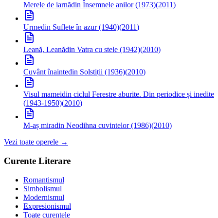
Merele de iarnă
din Însemnele anilor (1973)
(
2011
)
Urme
din Suflete în azur (1940)
(
2011
)
Leană, Leană
din Vatra cu stele (1942)
(
2010
)
Cuvânt înainte
din Solstiții (1936)
(
2010
)
Visul mamei
din ciclul Ferestre aburite. Din periodice și inedite
(1943-1950)
(
2010
)
M-aș mira
din Neodihna cuvintelor (1986)
(
2010
)
Vezi toate operele →
Curente Literare
Romantismul
Simbolismul
Modernismul
Expresionismul
Toate curentele