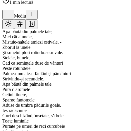
1
min lectură
Mediu
Apa băută din palmele tale,
Mici cât alunele,
Mistuie-naltele amiezi estivale, -
Zborul la unele
Și sunetul ploii rotindu-se-n vale.
Stelele, bunele,
Cad ca semințele duse de vânturi
Peste rotundele
Palme-nmuiate-n fântâni și pământuri
Strivindu-și secundele.
Apa băută din palmele tale
Pură c-aromele
Cetinii tinere,
Sparge fantomele
Aduse de umbra pădurile goale.
Ies rădăcinile
Guri deschizând, însetate, să beie
Toate luminile
Purtate pe umeri de reci curcubeie