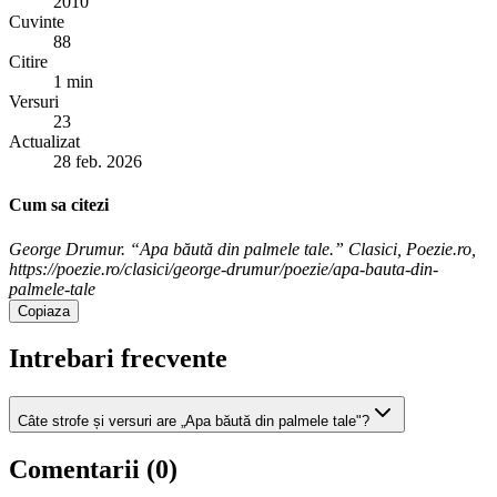
2010
Cuvinte
88
Citire
1 min
Versuri
23
Actualizat
28 feb. 2026
Cum sa citezi
George Drumur. “Apa băută din palmele tale.” Clasici, Poezie.ro,
https://poezie.ro/clasici/george-drumur/poezie/apa-bauta-din-
palmele-tale
Copiaza
Intrebari frecvente
Câte strofe și versuri are „Apa băută din palmele tale"?
Comentarii (
0
)