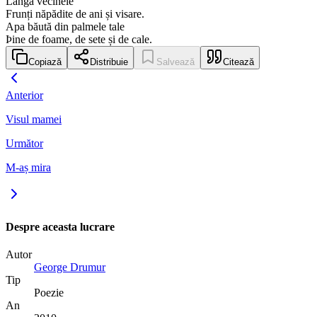
Lângă vecinele
Frunți năpădite de ani și visare.
Apa băută din palmele tale
Þine de foame, de sete și de cale.
Copiază
Distribuie
Salvează
Citează
Anterior
Visul mamei
Următor
M-aș mira
Despre aceasta lucrare
Autor
George Drumur
Tip
Poezie
An