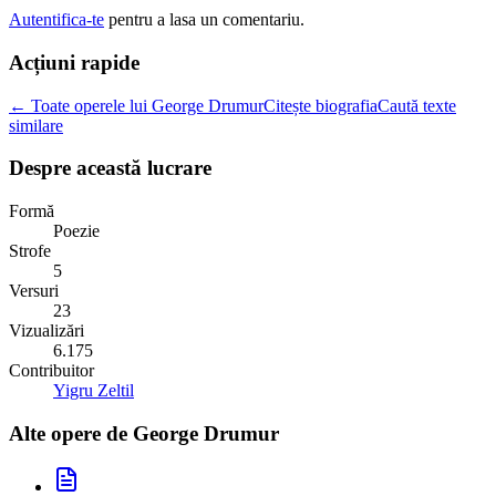
Autentifica-te
pentru a lasa un comentariu.
Acțiuni rapide
← Toate operele lui George Drumur
Citește biografia
Caută texte
similare
Despre această lucrare
Formă
Poezie
Strofe
5
Versuri
23
Vizualizări
6.175
Contribuitor
Yigru Zeltil
Alte opere de
George Drumur