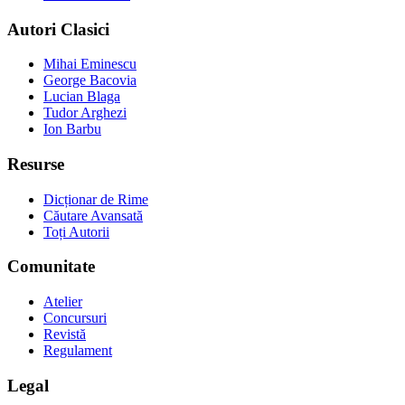
Autori Clasici
Mihai Eminescu
George Bacovia
Lucian Blaga
Tudor Arghezi
Ion Barbu
Resurse
Dicționar de Rime
Căutare Avansată
Toți Autorii
Comunitate
Atelier
Concursuri
Revistă
Regulament
Legal