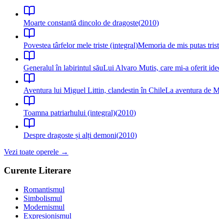
Moarte constantă dincolo de dragoste
(
2010
)
Povestea târfelor mele triste (integral)
Memoria de mis putas tris
Generalul în labirintul său
Lui Alvaro Mutis, care mi-a oferit idee
Aventura lui Miguel Littin, clandestin în Chile
La aventura de Mi
Toamna patriarhului (integral)
(
2010
)
Despre dragoste și alți demoni
(
2010
)
Vezi toate operele →
Curente Literare
Romantismul
Simbolismul
Modernismul
Expresionismul