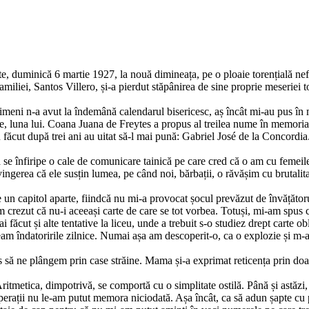
fete, duminică 6 martie 1927, la nouă dimineața, pe o ploaie torențială ne
miliei, Santos Villero, și-a pierdut stăpânirea de sine proprie meseriei 
 nimeni n-a avut la îndemână calendarul bisericesc, aș încât mi-au pus în
ie, luna lui. Coana Juana de Freytes a propus al treilea nume în memoria re
u făcut după trei ani au uitat să-l mai pună: Gabriel José de la Concordia
ă se înfiripe o cale de comunicare tainică pe care cred că o am cu femeile
vingerea că ele susțin lumea, pe când noi, bărbații, o răvășim cu brutalit
n capitol aparte, fiindcă nu mi-a provocat șocul prevăzut de învățătorul 
 crezut că nu-i aceeași carte de care se tot vorbea. Totuși, mi-am spus că
ăcut și alte tentative la liceu, unde a trebuit s-o studiez drept carte ob
neam îndatoririle zilnice. Numai așa am descoperit-o, ca o explozie și m-a
s să ne plângem prin case străine. Mama și-a exprimat reticența prin doa
 Aritmetica, dimpotrivă, se comportă cu o simplitate ostilă. Până și astăz
operații nu le-am putut memora niciodată. Așa încât, ca să adun șapte cu p