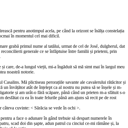
firească pentru anotimpul acela, pe când la orizont se înălța constelația
tocmai în momentul cel mai dificil.
 mare grabă primul nume al tatălui, urmat de cel de José, dulgherul, dat
concilierii generale ce se înfăptuise între familii și prieteni, prin
.
 și care, de-a lungul vieții, mi-a îngăduit să mă simt mai în largul meu
atea noastră notorie.
Casalins. Mă plictiseau perorațiile savante ale cavalerului rătăcitor și
 un învățător atât de înțelept ca al nostru nu putea să se înșele și m-
ligatorie și am urât-o fără scăpare, până când un prieten m-a sfătuit s-o
m desfătat cu ea în toate felurile până am ajuns să recit pe de rost
r câteva cuvinte: < Sărăcia se vede în ochi >.
i, pentru a face o adunare în gând trebuie să despart numerele în
atru, scad doi din șapte, adun patrul cu cinciul ce-mi rămâne și, la