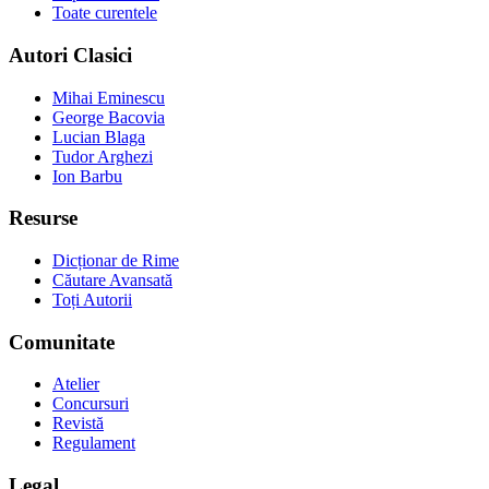
Toate curentele
Autori Clasici
Mihai Eminescu
George Bacovia
Lucian Blaga
Tudor Arghezi
Ion Barbu
Resurse
Dicționar de Rime
Căutare Avansată
Toți Autorii
Comunitate
Atelier
Concursuri
Revistă
Regulament
Legal