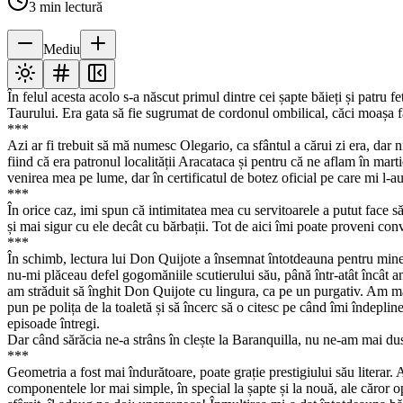
3
min lectură
Mediu
În felul acesta acolo s-a născut primul dintre cei șapte băieți și patru 
Taurului. Era gata să fie sugrumat de cordonul ombilical, căci moașa fa
***
Azi ar fi trebuit să mă numesc Olegario, ca sfântul a cărui zi era, dar
fiind că era patronul localității Aracataca și pentru că ne aflam în mart
venirea mea pe lume, dar în certificatul de botez oficial pe care mi l-a
***
În orice caz, imi spun că intimitatea mea cu servitoarele a putut face s
și mai sigur cu ele decât cu bărbații. Tot de aici îmi poate proveni con
***
În schimb, lectura lui Don Quijote a însemnat întotdeauna pentru mine u
nu-mi plăceau defel gogomăniile scutierului său, până într-atât încât am
am străduit să înghit Don Quijote cu lingura, ca pe un purgativ. Am mai f
pun pe polița de la toaletă și să încerc să o citesc pe când îmi îndepli
episoade întregi.
Dar când sărăcia ne-a strâns în clește la Baranquilla, nu ne-am mai du
***
Geometria a fost mai îndurătoare, poate grație prestigiului său literar.
componentele lor mai simple, în special la șapte și la nouă, ale căror 