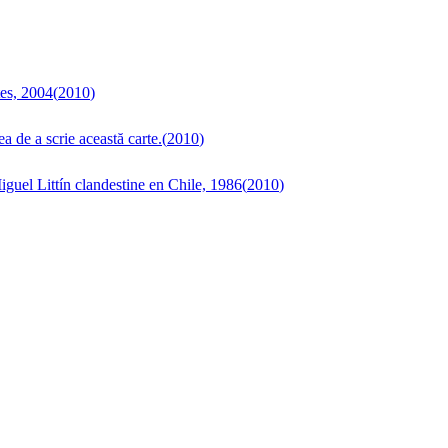
tes, 2004
(
2010
)
a de a scrie această carte.
(
2010
)
guel Littín clandestine en Chile, 1986
(
2010
)