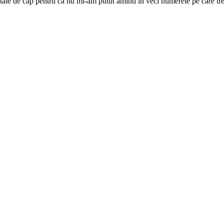
ătaie de cap pentru că nu mi-am putut aminti în veci numerele pe care treb