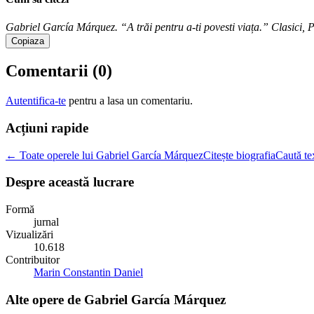
Gabriel García Márquez. “A trăi pentru a-ti povesti viața.” Clasici, Po
Copiaza
Comentarii (
0
)
Autentifica-te
pentru a lasa un comentariu.
Acțiuni rapide
← Toate operele lui Gabriel García Márquez
Citește biografia
Caută te
Despre această lucrare
Formă
jurnal
Vizualizări
10.618
Contribuitor
Marin Constantin Daniel
Alte opere de
Gabriel García Márquez