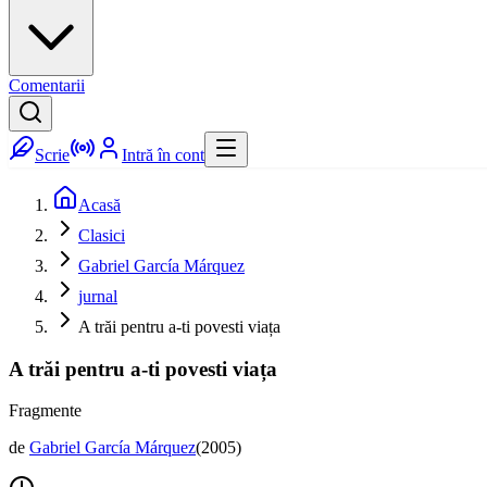
Comentarii
Scrie
Intră în cont
Acasă
Clasici
Gabriel García Márquez
jurnal
A trăi pentru a-ti povesti viața
A trăi pentru a-ti povesti viața
Fragmente
de
Gabriel García Márquez
(
2005
)