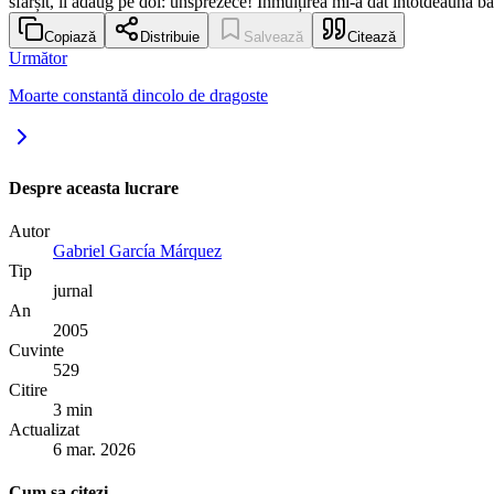
sfârșit, îl adaug pe doi: unsprezece! Înmulțirea mi-a dat întotdeauna b
Copiază
Distribuie
Salvează
Citează
Următor
Moarte constantă dincolo de dragoste
Despre aceasta lucrare
Autor
Gabriel García Márquez
Tip
jurnal
An
2005
Cuvinte
529
Citire
3 min
Actualizat
6 mar. 2026
Cum sa citezi