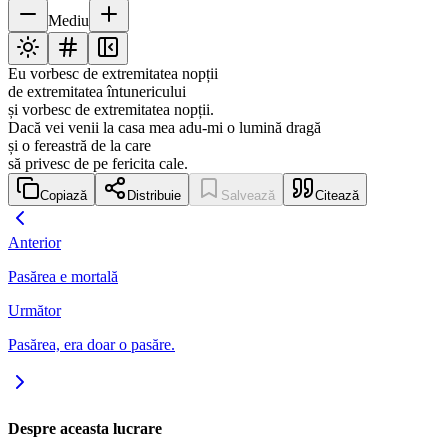
Mediu
Eu vorbesc de extremitatea nopții
de extremitatea întunericului
și vorbesc de extremitatea nopții.
Dacă vei venii la casa mea adu-mi o lumină dragă
și o fereastră de la care
să privesc de pe fericita cale.
Copiază
Distribuie
Salvează
Citează
Anterior
Pasărea e mortală
Următor
Pasărea, era doar o pasăre.
Despre aceasta lucrare