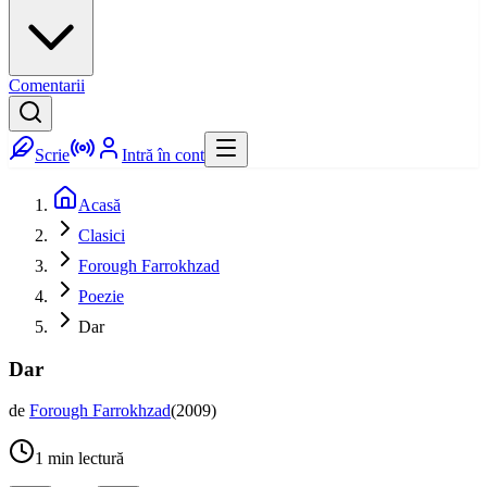
Comentarii
Scrie
Intră în cont
Acasă
Clasici
Forough Farrokhzad
Poezie
Dar
Dar
de
Forough Farrokhzad
(
2009
)
1
min lectură