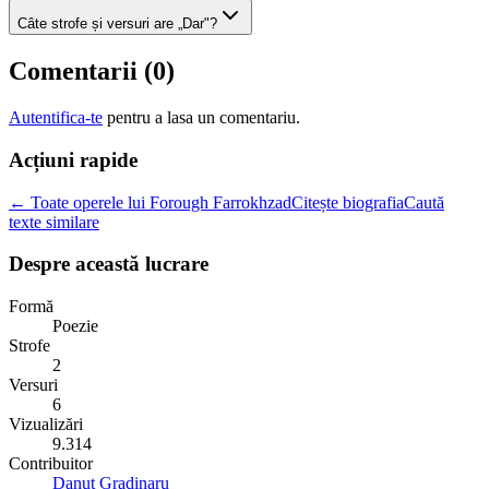
Câte strofe și versuri are „Dar"?
Comentarii (
0
)
Autentifica-te
pentru a lasa un comentariu.
Acțiuni rapide
← Toate operele lui Forough Farrokhzad
Citește biografia
Caută
texte similare
Despre această lucrare
Formă
Poezie
Strofe
2
Versuri
6
Vizualizări
9.314
Contribuitor
Danut Gradinaru