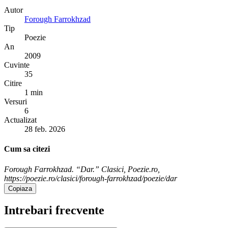
Autor
Forough Farrokhzad
Tip
Poezie
An
2009
Cuvinte
35
Citire
1 min
Versuri
6
Actualizat
28 feb. 2026
Cum sa citezi
Forough Farrokhzad. “Dar.” Clasici, Poezie.ro,
https://poezie.ro/clasici/forough-farrokhzad/poezie/dar
Copiaza
Intrebari frecvente