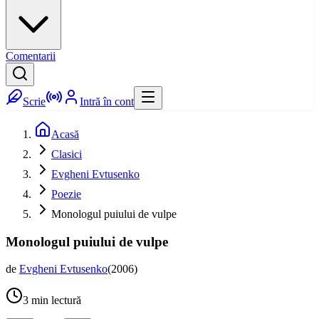
Comentarii
Scrie
Intră în cont
Acasă
Clasici
Evgheni Evtusenko
Poezie
Monologul puiului de vulpe
Monologul puiului de vulpe
de
Evgheni Evtusenko
(
2006
)
3
min lectură