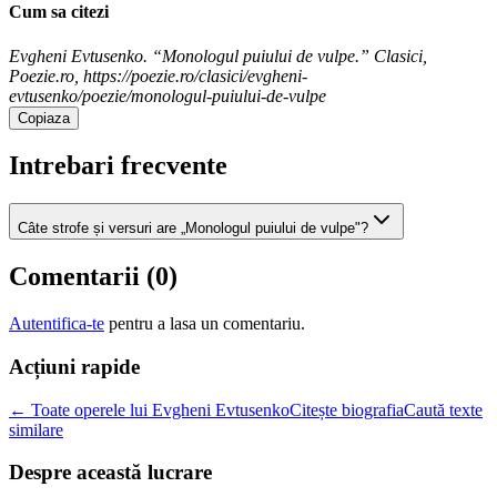
Cum sa citezi
Evgheni Evtusenko. “Monologul puiului de vulpe.” Clasici,
Poezie.ro, https://poezie.ro/clasici/evgheni-
evtusenko/poezie/monologul-puiului-de-vulpe
Copiaza
Intrebari frecvente
Câte strofe și versuri are „Monologul puiului de vulpe"?
Comentarii (
0
)
Autentifica-te
pentru a lasa un comentariu.
Acțiuni rapide
← Toate operele lui Evgheni Evtusenko
Citește biografia
Caută texte
similare
Despre această lucrare