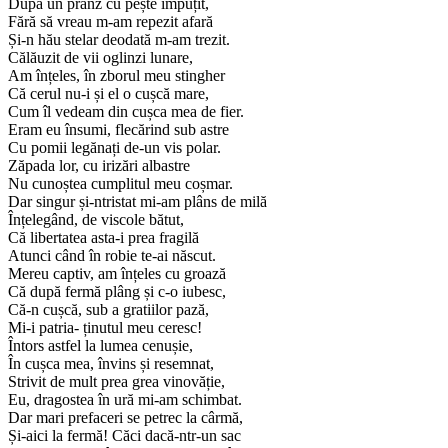
După un prânz cu pește împuțit,
Fără să vreau m-am repezit afară
Și-n hău stelar deodată m-am trezit.
Călăuzit de vii oglinzi lunare,
Am înțeles, în zborul meu stingher
Că cerul nu-i și el o cușcă mare,
Cum îl vedeam din cușca mea de fier.
Eram eu însumi, flecărind sub astre
Cu pomii legănați de-un vis polar.
Zăpada lor, cu irizări albastre
Nu cunoștea cumplitul meu coșmar.
Dar singur și-ntristat mi-am plâns de milă
Înțelegând, de viscole bătut,
Că libertatea asta-i prea fragilă
Atunci când în robie te-ai născut.
Mereu captiv, am înțeles cu groază
Că după fermă plâng și c-o iubesc,
Că-n cușcă, sub a gratiilor pază,
Mi-i patria- ținutul meu ceresc!
Întors astfel la lumea cenușie,
În cușca mea, învins și resemnat,
Strivit de mult prea grea vinovăție,
Eu, dragostea în ură mi-am schimbat.
Dar mari prefaceri se petrec la cârmă,
Și-aici la fermă! Căci dacă-ntr-un sac