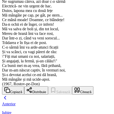
Ne sugrumau cânva, azi doar c-o sârmă
Electrică- ne vin urgent de hac.
Duios, lapona mea cu două fețe
Mă mângâie pe cap, pe gât, pe stern...
Ce mână moale! Doamne, ce blândețe!
Da-n ochii ei de înger, ce infern!
Mă va salva de boli și, din tot locul,
Mereu de hrană îmi va face rost,
Dar într-o zi, când va veni sorocul...
Trădarea e în fișa ei de post.
C-o sârmă îmi va arde-atunci ficații
Și va scânci, cu vagi păreri de rău:
\"Fiți mai umani cu noi, salariații,
Și angajați, la fermă, și-un călău!\"
Ca bunii mei m-aș vrea, fără prihană,
Dar m-am născut captiv, în vremuri noi,
Și-s devotat acelui ce-mi dă hrană,
Mă mângâie și mă ucide-apoi.
(1967, Rostov-pe-Don)
Copiază
Distribuie
Salvează
Citează
Anterior
Iubire