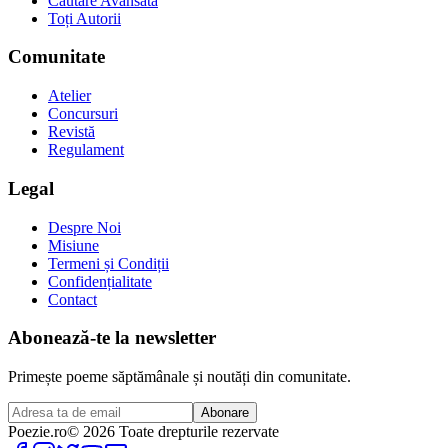
Căutare Avansată
Toți Autorii
Comunitate
Atelier
Concursuri
Revistă
Regulament
Legal
Despre Noi
Misiune
Termeni și Condiții
Confidențialitate
Contact
Abonează-te la newsletter
Primește poeme săptămânale și noutăți din comunitate.
Abonare
Poezie
.ro
© 2026 Toate drepturile rezervate