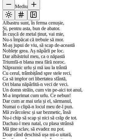
Mediu
Albastru sunt, în ferma cenușie,
Și, pentru asta, bun de abator.
În cușcă de metal ținut, vai mie,
Nu-s împăcat că trebuie să mor.
M-aș jupui de viu, să scap de-această
Noblețe grea. Aș năpârli pe loc.
Dar albăstriul meu, ca o năpastă
Triumfă-n blana mea fără noroc.
Năpraznic urlu și mă iau la trântă
Cu cerul, trâmbițând spre stele reci,
Ca să implor ori libertatea sfântă,
Ori blana năpârlită-n veci de veci.
Un domn străin, cum vin pe-aici tot anul,
M-a imprimat cum urlu. Ce nebun!
Dar cum ar mai urla și el, sărmanul,
Numai o clipă-n locul meu de-l pun.
Mă zvârcolesc și sar bezmetic, însă
Nu-i chip să scap și nici să crăp de tot.
Dachau-l meu natal, cu plasa strânsă
Mă ține sclav, să evadez nu pot.
Doar când deschisă ușa mi-o uitară,