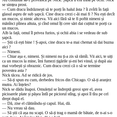
se simțea prost.
— Cum dracu îndrăznești să te porți în halul ăsta ? îi zvîrli în față
glasul aspru de sub șapcă. Cine dracu crezi c-ăi mai fi ? Nu ești decît
un mucos, și nimic altceva. Vii aici fără să te fi poftit nimeni și
mănînci pîinea altuia, și cînd omul îți cere sări dai cuțitul te porți ca
un mucos.
Alb la față, omul îl privea furios, și ochii abia i se vedeau de sub
șapcă.
— Știi că ești bine ! Ș-apoi, cine dracu te-a mai chemat să dai buzna
aici ?
— Nimeni.
— Chiar așa e, nimeni. Și nimeni nu ți-a zis să rămîi. Vii aici, te uiți
ca un mucos la mine, îmi fumezi țigările și-mi bei vinul, și după aia
mai vorbești și obraznic. Cum dracu crezi că o să se termine
povestea asta ?
Nick tăcea. Ad se ridică de jos.
— Să-ți spun eu cum, derbedeu fricos din Chicago. O să-ți aranjez
mutra. Ai înțeles?
Nick se dădu înapoi. Omulețul se îndreptă greoi spre el, avea
picioarele plate și pășea întîi pe piciorul stîng, și apoi îl tîra pe cel
drept după el.
— Dă, zise el clătinîndu-și capul. Hai, dă.
— Nu vreau să dau.
— Să știi că așa nu scapi. O să-ți trag o mamă de bătaie, de n-ai s-o