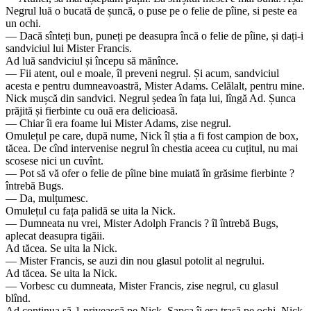
Negrul luă o bucată de șuncă, o puse pe o felie de pîine, si peste ea
un ochi.
— Dacă sînteți bun, puneți pe deasupra încă o felie de pîine, și dați-i
sandviciul lui Mister Francis.
Ad luă sandviciul și începu să mănînce.
— Fii atent, oul e moale, îl preveni negrul. Și acum, sandviciul
acesta e pentru dumneavoastră, Mister Adams. Celălalt, pentru mine.
Nick mușcă din sandvici. Negrul ședea în fața lui, lîngă Ad. Șunca
prăjită și fierbinte cu ouă era delicioasă.
— Chiar îi era foame lui Mister Adams, zise negrul.
Omulețul pe care, după nume, Nick îl știa a fi fost campion de box,
tăcea. De cînd intervenise negrul în chestia aceea cu cuțitul, nu mai
scosese nici un cuvînt.
— Pot să vă ofer o felie de pîine bine muiată în grăsime fierbinte ?
întrebă Bugs.
— Da, mulțumesc.
Omulețul cu fața palidă se uita la Nick.
— Dumneata nu vrei, Mister Adolph Francis ? îl întrebă Bugs,
aplecat deasupra tigăii.
Ad tăcea. Se uita la Nick.
— Mister Francis, se auzi din nou glasul potolit al negrului.
Ad tăcea. Se uita la Nick.
— Vorbesc cu dumneata, Mister Francis, zise negrul, cu glasul
blînd.
Ad continua să-1 privească pe Nick. Șapca îi era trasă pe ochi. Nick