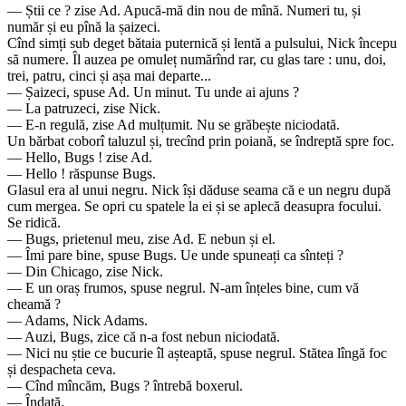
— Știi ce ? zise Ad. Apucă-mă din nou de mînă. Numeri tu, și
număr și eu pînă la șaizeci.
Cînd simți sub deget bătaia puternică și lentă a pulsului, Nick începu
să numere. Îl auzea pe omuleț numărînd rar, cu glas tare : unu, doi,
trei, patru, cinci și așa mai departe...
— Șaizeci, spuse Ad. Un minut. Tu unde ai ajuns ?
— La patruzeci, zise Nick.
— E-n regulă, zise Ad mulțumit. Nu se grăbește niciodată.
Un bărbat coborî taluzul și, trecînd prin poiană, se îndreptă spre foc.
— Hello, Bugs ! zise Ad.
— Hello ! răspunse Bugs.
Glasul era al unui negru. Nick își dăduse seama că e un negru după
cum mergea. Se opri cu spatele la ei și se aplecă deasupra focului.
Se ridică.
— Bugs, prietenul meu, zise Ad. E nebun și el.
— Îmi pare bine, spuse Bugs. Ue unde spuneați ca sînteți ?
— Din Chicago, zise Nick.
— E un oraș frumos, spuse negrul. N-am înțeles bine, cum vă
cheamă ?
— Adams, Nick Adams.
— Auzi, Bugs, zice că n-a fost nebun niciodată.
— Nici nu știe ce bucurie îl așteaptă, spuse negrul. Stătea lîngă foc
și despacheta ceva.
— Cînd mîncăm, Bugs ? întrebă boxerul.
— Îndată.