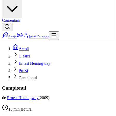
Comentarii
Scrie
Intră în cont
Acasă
Clasici
Ernest Hemingway
Proză
Campionul
Campionul
de
Ernest Hemingway
(
2009
)
15
min lectură