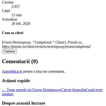
Cuvinte
2.957
Citire
15 min
Actualizat
28 feb. 2026
Cum sa citezi
Ernest Hemingway. “Campionul.” Clasici, Poezie.ro,
https://poezie.ro/clasici/ernest-hemingway/proza/campionul
Copiaza
Comentarii (
0
)
Autentifica-te
pentru a lasa un comentariu.
Acțiuni rapide
← Toate operele lui Ernest Hemingway
Citește biografia
Caută texte
similare
Despre această lucrare