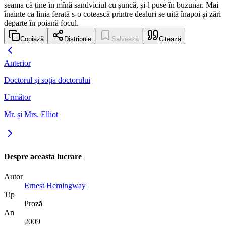
seama că ține în mînă sandviciul cu șuncă, și-l puse în buzunar. Mai
înainte ca linia ferată s-o cotească printre dealuri se uită înapoi și zări
departe în poiană focul.
Copiază
Distribuie
Salvează
Citează
Anterior
Doctorul și soția doctorului
Următor
Mr. și Mrs. Elliot
Despre aceasta lucrare
Autor
Ernest Hemingway
Tip
Proză
An
2009