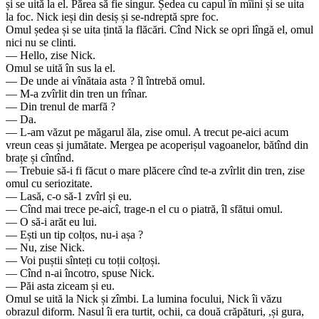
și se uită la el. Părea să fie singur. Ședea cu capul în mîini și se uita
la foc. Nick ieși din desiș și se-ndreptă spre foc.
Omul ședea și se uita țintă la flăcări. Cînd Nick se opri lîngă el, omul
nici nu se clinti.
— Hello, zise Nick.
Omul se uită în sus la el.
— De unde ai vînătaia asta ? îl întrebă omul.
— M-a zvîrlit din tren un frînar.
— Din trenul de marfă ?
— Da.
— L-am văzut pe măgarul ăla, zise omul. A trecut pe-aici acum
vreun ceas și jumătate. Mergea pe acoperișul vagoanelor, bătînd din
brațe și cîntînd.
— Trebuie să-i fi făcut o mare plăcere cînd te-a zvîrlit din tren, zise
omul cu seriozitate.
— Lasă, c-o să-1 zvîrl și eu.
— Cînd mai trece pe-aicî, trage-n el cu o piatră, îl sfătui omul.
— O să-i arăt eu lui.
— Ești un tip colțos, nu-i așa ?
— Nu, zise Nick.
— Voi puștii sînteți cu toții colțoși.
— Cînd n-ai încotro, spuse Nick.
— Păi asta ziceam și eu.
Omul se uită la Nick și zîmbi. La lumina focului, Nick îi văzu
obrazul diform. Nasul îi era turtit, ochii, ca două crăpături, ,și gura,