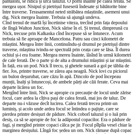
pantaloni, se ridică și urcă taluzul. O porni înainte pe calea ferată. Se
mergea ușor. Nisipul și pietrișul fuseseră îndesate și bătătorite bine
între traverse. Terasamentul neted străbătea mlaștinile, asemeni unui
dig. Nick mergea înainte. Trebuia să ajungă undeva.
Cînd trenul de marfă își încetinise viteza, trecînd prin fața depoului
de lîngă Walton Junction, Nick sărise în el. Și trenul, dimpreună cu
Nick, trecuse prin Kalkaska cînd începuse să se întunece. Acum
trebuia să fie aproape de Mancelona. Patru sau cinci kilometri de
mlaștini. Mergea între linii, continuîndu-și drumul pe pietrișul dintre
traverse, mlaștina ivindu-se spectrală prin ceața care se lăsa. Îl durea
ochiul și-i era foame. Mergea mereu înainte, lăsînd în urmă kilometri
de cale ferată. De o parte și de alta a drumului mlaștini și iar mlaștini.
În față, era un pod. Nick îl trecu, și ghetele sunară a gol pe tăblia de
fier. Jos, printre traverse, se zărea apa neagră. Nick lovi cu piciorul
un bulon deșurubat, care căzu în apă. Dincolo de pod începeau
munții, înalți și întunecoși, de ambele părți ale căii ferate. Ceva mai
departe licărea un foc.
Mergînd între linii, Nick se apropie cu precauție de locul unde zărise
focul, care ardea la cîțiva pași de calea ferată, mai jos de taluz. De
departe nu-i văzuse decît lucirea. Calea ferată trecea printr-un
luminiș, și acolo unde ardea focul se întindea o pajiște, care se
pierdea printre desișuri de pădure. Nick coborî taluzul și o luă prin
desiș, ca să se apropie de foc la adăpostul copacilor. Era o pădure de
fagi, și mergînd printre copaci călca pe jir. Focul pîlpîia vesel chiar la
marginea desișului. Lîngă foc ședea un om. Nick rămase după copac