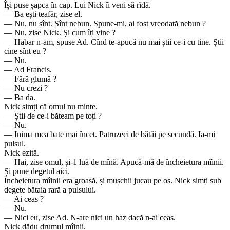
Își puse șapca în cap. Lui Nick îi veni să rîdă.
— Ba ești teafăr, zise el.
— Nu, nu sînt. Sînt nebun. Spune-mi, ai fost vreodată nebun ?
— Nu, zise Nick. Și cum îți vine ?
— Habar n-am, spuse Ad. Cînd te-apucă nu mai știi ce-i cu tine. Știi
cine sînt eu ?
— Nu.
— Ad Francis.
— Fără glumă ?
— Nu crezi ?
— Ba da.
Nick simți că omul nu minte.
— Știi de ce-i băteam pe toți ?
— Nu.
— Inima mea bate mai încet. Patruzeci de bătăi pe secundă. Ia-mi
pulsul.
Nick ezită.
— Hai, zise omul, și-1 luă de mînă. Apucă-mă de încheietura mîinii.
Și pune degetul aici.
Încheietura mîinii era groasă, și mușchii jucau pe os. Nick simți sub
degete bătaia rară a pulsului.
— Ai ceas ?
— Nu.
— Nici eu, zise Ad. N-are nici un haz dacă n-ai ceas.
Nick dădu drumul mîinii.