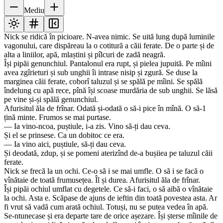
Mediu
Nick se ridică în picioare. N-avea nimic. Se uită lung după luminile
vagonului, care dispăreau la o cotitură a căii ferate. De o parte și de
alta a liniilor, apă, mlaștini și pîlcuri de zadă neagră.
Își pipăi genunchiul. Pantalonul era rupt, și pielea jupuită. Pe mîini
avea zgîrieturi și sub unghii îi intrase nisip și zgură. Se duse la
marginea căii ferate, coborî taluzul și se spălă pe mîini. Se spălă
îndelung cu apă rece, pînă își scoase murdăria de sub unghii. Se lăsă
pe vine și-și spălă genunchiul.
Afurisitul ăla de frînar. Odată și-odată o să-i pice în mînă. O să-1
țină minte. Frumos se mai purtase.
— Ia vino-ncoa, puștiule, i-a zis. Vino să-ți dau ceva.
Și el se prinsese. Ca un dobitoc ce era.
— Ia vino aici, puștiule, să-ți dau ceva.
Și deodată, zdup, și se pomeni aterizînd de-a bușiiea pe taluzul căii
ferate.
Nick se frecă la un ochi. Ce-o să i se mai umfle. O să i se facă o
vînătaie de toată frumusețea. Îl și durea. Afurisitul ăla de frînar.
Își pipăi ochiul umflat cu degetele. Ce să-i faci, o să aibă o vînătaie
la ochi. Asta e. Scăpase de ajuns de ieftin din toată povestea asta. Ar
fi vrut să vadă cum arată ochiul. Totuși, nu se putea vedea în apă.
Se-ntunecase și era departe tare de orice așezare. Își șterse mîinile de