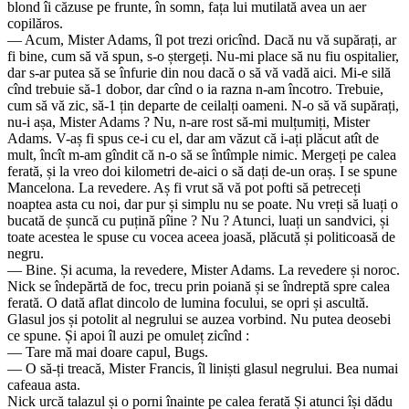
blond îi căzuse pe frunte, în somn, fața lui mutilată avea un aer
copilăros.
— Acum, Mister Adams, îl pot trezi oricînd. Dacă nu vă supărați, ar
fi bine, cum să vă spun, s-o ștergeți. Nu-mi place să nu fiu ospitalier,
dar s-ar putea să se înfurie din nou dacă o să vă vadă aici. Mi-e silă
cînd trebuie să-1 dobor, dar cînd o ia razna n-am încotro. Trebuie,
cum să vă zic, să-1 țin departe de ceilalți oameni. N-o să vă supărați,
nu-i așa, Mister Adams ? Nu, n-are rost să-mi mulțumiți, Mister
Adams. V-aș fi spus ce-i cu el, dar am văzut că i-ați plăcut atît de
mult, încît m-am gîndit că n-o să se întîmple nimic. Mergeți pe calea
ferată, și la vreo doi kilometri de-aici o să dați de-un oraș. I se spune
Mancelona. La revedere. Aș fi vrut să vă pot pofti să petreceți
noaptea asta cu noi, dar pur și simplu nu se poate. Nu vreți să luați o
bucată de șuncă cu puțină pîine ? Nu ? Atunci, luați un sandvici, și
toate acestea le spuse cu vocea aceea joasă, plăcută și politicoasă de
negru.
— Bine. Și acuma, la revedere, Mister Adams. La revedere și noroc.
Nick se îndepărtă de foc, trecu prin poiană și se îndreptă spre calea
ferată. O dată aflat dincolo de lumina focului, se opri și ascultă.
Glasul jos și potolit al negrului se auzea vorbind. Nu putea deosebi
ce spune. Și apoi îl auzi pe omuleț zicînd :
— Tare mă mai doare capul, Bugs.
— O să-ți treacă, Mister Francis, îl liniști glasul negrului. Bea numai
cafeaua asta.
Nick urcă talazul și o porni înainte pe calea ferată Și atunci își dădu