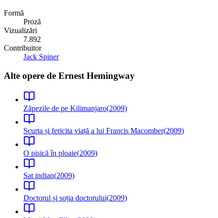
Formă
Proză
Vizualizări
7.892
Contribuitor
Jack Spiner
Alte opere de
Ernest Hemingway
Zăpezile de pe Kilimanjaro
(
2009
)
Scurta și fericita viață a lui Francis Macomber
(
2009
)
O pisică în ploaie
(
2009
)
Sat indian
(
2009
)
Doctorul și soția doctorului
(
2009
)