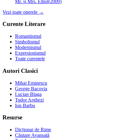
Mr. și Mrs. Elliot
(
2009
)
Vezi toate operele →
Curente Literare
Romantismul
Simbolismul
Modernismul
Expresionismul
Toate curentele
Autori Clasici
Mihai Eminescu
George Bacovia
Lucian Blaga
Tudor Arghezi
Ion Barbu
Resurse
Dicționar de Rime
Căutare Avansată