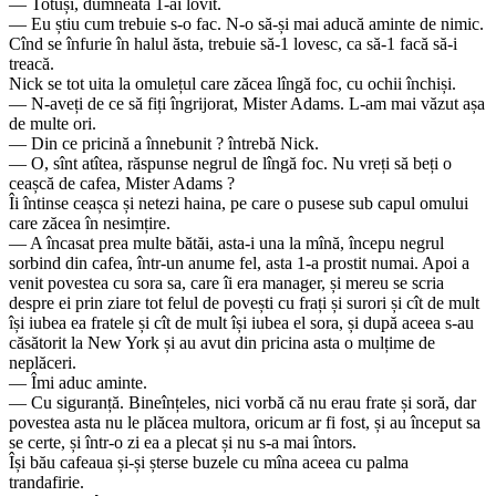
— Totuși, dumneata 1-ai lovit.
— Eu știu cum trebuie s-o fac. N-o să-și mai aducă aminte de nimic.
Cînd se înfurie în halul ăsta, trebuie să-1 lovesc, ca să-1 facă să-i
treacă.
Nick se tot uita la omulețul care zăcea lîngă foc, cu ochii închiși.
— N-aveți de ce să fiți îngrijorat, Mister Adams. L-am mai văzut așa
de multe ori.
— Din ce pricină a înnebunit ? întrebă Nick.
— O, sînt atîtea, răspunse negrul de lîngă foc. Nu vreți să beți o
ceașcă de cafea, Mister Adams ?
Îi întinse ceașca și netezi haina, pe care o pusese sub capul omului
care zăcea în nesimțire.
— A încasat prea multe bătăi, asta-i una la mînă, începu negrul
sorbind din cafea, într-un anume fel, asta 1-a prostit numai. Apoi a
venit povestea cu sora sa, care îi era manager, și mereu se scria
despre ei prin ziare tot felul de povești cu frați și surori și cît de mult
își iubea ea fratele și cît de mult își iubea el sora, și după aceea s-au
căsătorit la New York și au avut din pricina asta o mulțime de
neplăceri.
— Îmi aduc aminte.
— Cu siguranță. Bineînțeles, nici vorbă că nu erau frate și soră, dar
povestea asta nu le plăcea multora, oricum ar fi fost, și au început sa
se certe, și într-o zi ea a plecat și nu s-a mai întors.
Își bău cafeaua și-și șterse buzele cu mîna aceea cu palma
trandafirie.