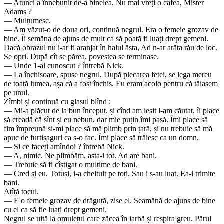
— Atunci a înnebunit de-a binelea. Nu mai vreți o cafea, Mister
Adams ?
— Mulțumesc.
— Am văzut-o de doua ori, continuă negrul. Era o femeie grozav de
bine. Îi semăna de ajuns de mult ca să poată fi luați drept gemeni.
Dacă obrazul nu i-ar fi aranjat în halul ăsta, Ad n-ar arăta rău de loc.
Se opri. După cît se părea, povestea se terminase.
— Unde 1-ai cunoscut ? întrebă Nick.
— La închisoare, spuse negrul. După plecarea fetei, se lega mereu
de toată lumea, așa că a fost închis. Eu eram acolo pentru că tăiasem
pe unul.
Zîmbi și continuă cu glasul blînd :
— Mi-a plăcut de la bun început, și cînd am ieșit l-am căutat, îi place
să creadă că sînt și eu nebun, dar mie puțin îmi pasă. Îmi place să
fim împreună si-mi place să mă plimb prin țară, și nu trebuie să mă
apuc de furtișaguri ca s-o fac. Îmi place să trăiesc ca un domn.
— Și ce faceți amîndoi ? întrebă Nick.
— A, nimic. Ne plimbăm, asta-i tot. Ad are bani.
— Trebuie să fi cîștigat o mulțime de bani.
— Cred și eu. Totuși, i-a cheltuit pe toți. Sau i s-au luat. Ea-i trimite
bani.
Ațîță tocul.
— E o femeie grozav de drăguță, zise el. Seamănă de ajuns de bine
cu el ca să fie luați drept gemeni.
Negrul se uită la omulețul care zăcea în iarbă și respira greu. Părul