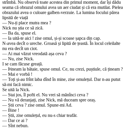
strîmbă. Nu observă toate acestea din primul moment, dar își dădu
seama că obrazul omului avea un aer ciudat și că era mutilat. Pielea
obrazului avea o culoare galben-verzuie. La lumina focului părea
lipsită de viață
— Nu-ți place mutra mea ?
Nick nu știa ce să zică.
— Ba da, spuse el.
— Ia uită-te aici ! zise omul, și-și scoase șapca din cap.
N-avea decît o ureche. Groasă și lipită de țeastă. În locul celeilalte
nu era decît un ciot.
— Ai mai văzut vreodată așa ceva ?
— Nu, zise Nick.
I se cam făcuse greață.
— Þineam la bătaie, spuse omul. Ce, nu crezi, puștiule, că țineam ?
— Mai e vorbă !
— Toți și-au frînt laba dînd în mine, zise omulețul. Dar n-au putut
să-mi facă nimic.
Se uită la Nick.
— Stai jos, îl pofti el. Nu vrei să mănînci ceva ?
— Nu vă deranjați, zise Nick, mă duceam spre oraș.
— Știi ceva ? zise omul. Spune-mi Ad.
— Bine !
— Știi, zise omulețul, eu nu-s chiar teafăr.
— Dar ce ai ?
— Sînt nebun.