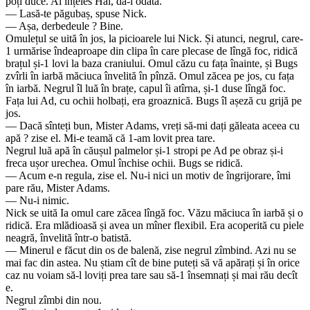
poți duce. Ai înțeles Hai, dă-i odată.
— Lasă-te păgubaș, spuse Nick.
— Așa, derbedeule ? Bine.
Omulețul se uită în jos, la picioarele lui Nick. Și atunci, negrul, care-
1 urmărise îndeaproape din clipa în care plecase de lîngă foc, ridică
brațul și-1 lovi la baza craniului. Omul căzu cu fața înainte, și Bugs
zvîrli în iarbă măciuca învelită în pînză. Omul zăcea pe jos, cu fața
în iarbă. Negrul îl luă în brațe, capul îi atîrna, și-1 duse lîngă foc.
Fața lui Ad, cu ochii holbați, era groaznică. Bugs îl așeză cu grijă pe
jos.
— Dacă sînteți bun, Mister Adams, vreți să-mi dați găleata aceea cu
apă ? zise el. Mi-e teamă că 1-am lovit prea tare.
Negrul luă apă în căușul palmelor și-1 stropi pe Ad pe obraz și-i
freca ușor urechea. Omul închise ochii. Bugs se ridică.
— Acum e-n regula, zise el. Nu-i nici un motiv de îngrijorare, îmi
pare rău, Mister Adams.
— Nu-i nimic.
Nick se uită Ia omul care zăcea lîngă foc. Văzu măciuca în iarbă și o
ridică. Era mlădioasă și avea un mîner flexibil. Era acoperită cu piele
neagră, învelită într-o batistă.
— Minerul e făcut din os de balenă, zise negrul zîmbind. Azi nu se
mai fac din astea. Nu știam cît de bine puteți să vă apărați și în orice
caz nu voiam să-l loviți prea tare sau să-1 însemnați și mai rău decît
e.
Negrul zîmbi din nou.