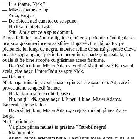
— Þi-e foame, Nick ?
— Mi-e o foame de lup.
— Auzi, Bugs ?
— De obicei, aud cam tot ce se spune.
— Nu te-am întrebat asta.
— Știu. Am auzit ce-a spus domnul.
Punea felii de șuncă într-o tigaie cu mîner și picioare. Cînd tigaia se-
ncălzi și grăsimea începu să sfîrîie, Bugs se chirci lângă foc pe
picioarele lui lungi de negru, întoarse feliile de șuncă și sparse cîteva
ouă deasupra tigăii, aplecînd-o mereu într-o parte și în cealaltă, ca
ouăle să fie bine stropite cu grăsimea aceea fierbinte.
— Dacă sînteți bun, Mister Adams, vreți să tăiați pîinea ? E-n sacul
acela, zise negrul întorcîndu-se spre Nick.
— Desigur.
Nick băgă mîna în sac și scoase o pîine. Tăie șase felii. Ad, care îl
privea atent, se aplecă înainte.
— Nick, dă-mi și mie cuțitul, zise el.
— Nu, nu ți-1 dă, spuse negrul. Þineți-1 bine, Mister Adams.
Boxerul se trase la loc.
— Dacă sînteți bun, Mister Adams, vreți să-mi dați pîinea ? zise
Bugs.
Nick i-o întinse.
— Vă place pîinea muiată în grăsime ? întrebă negrul.
— Mai întrebi ?
— Atunci, să mai așteptăm puțin. La sfîrșitul mesei e mai bună. Așa.