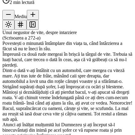
2
min lectură
Mediu
Unui negustor de vite, despre intarziere
(Scrisoarea a 272-a)
Povestești o minunată întâmplare din viața ta, când întârzierea a
făcut să nu te îneci în râu.
Împreună cu două rude mergeai în brișcă la târgul de vite. Trebuia să
luați bacul, care trecea o dată în ceas, așa că vă grăbeați ca să nu-l
pierdeți.
Dintr-o dată v-ați întâlnit cu un automobil, care mergea cu viteză
mare. Ați tras iute de frâie, mânând caii spre dreapta, dar
automobilul a lovit una din roțile căruței voastre și a sfărâmat-o.
Strigând supărați după șofer, l-ați împroșcat cu ocări și blesteme.
Mânioși și deznădăjduiți că ați pierdut bacul, v-ați apucat să dregeți
roata. V-ați chinuit vreme îndelungată până ce ați dres cum-necum
roata frântă- însă când ați ajuns la râu, ați avut ce vedea. Nenorocire!
Bacul, supraîncărcat cu oameni, căruțe și vite, se scufunda. La mal
au reușit să iasă doar ceva vite și câțiva oameni. Tot restul a rămas
sub apă.
Atunci ați înălțat mulțumită lui Dumnezeu și ați început să-l
binecuvântați din inimă pe acel șofer ce vă rupsese roata și prin