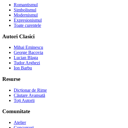
Romantismul
Simbolismul
Modernismul
Expresionismul
Toate curentele
Autori Clasici
Mihai Eminescu
George Bacovia
Lucian Blaga
Tudor Arghezi
Ion Barbu
Resurse
Dicționar de Rime
Căutare Avansată
Toți Autorii
Comunitate
Atelier
Concursuri