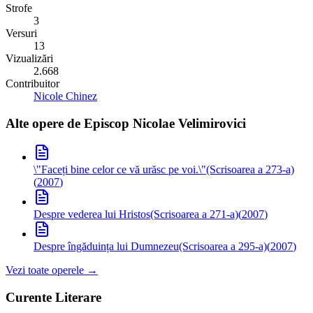
Strofe
3
Versuri
13
Vizualizări
2.668
Contribuitor
Nicole Chinez
Alte opere de
Episcop Nicolae Velimirovici
\"Faceți bine celor ce vă urăsc pe voi.\"
(Scrisoarea a 273-a)
(
2007
)
Despre vederea lui Hristos
(Scrisoarea a 271-a)
(
2007
)
Despre îngăduința lui Dumnezeu
(Scrisoarea a 295-a)
(
2007
)
Vezi toate operele →
Curente Literare