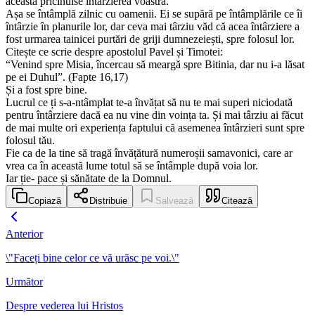
aceasta pricinuise întârzierea voastră.
Așa se întâmplă zilnic cu oamenii. Ei se supără pe întâmplările ce îi
întârzie în planurile lor, dar ceva mai târziu văd că acea întârziere a
fost urmarea tainicei purtări de griji dumnezeiești, spre folosul lor.
Citește ce scrie despre apostolul Pavel și Timotei:
“Venind spre Misia, încercau să meargă spre Bitinia, dar nu i-a lăsat
pe ei Duhul”. (Fapte 16,17)
Și a fost spre bine.
Lucrul ce ți s-a-ntâmplat te-a învățat să nu te mai superi niciodată
pentru întârziere dacă ea nu vine din voința ta. Și mai târziu ai făcut
de mai multe ori experiența faptului că asemenea întârzieri sunt spre
folosul tău.
Fie ca de la tine să tragă învățătură numeroșii samavonici, care ar
vrea ca în această lume totul să se întâmple după voia lor.
Iar ție- pace și sănătate de la Domnul.
Copiază
Distribuie
Salvează
Citează
Anterior
\"Faceți bine celor ce vă urăsc pe voi.\"
Următor
Despre vederea lui Hristos