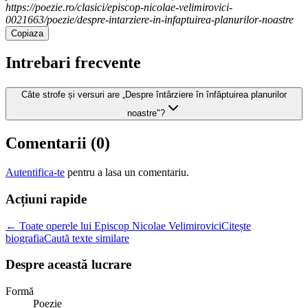
https://poezie.ro/clasici/episcop-nicolae-velimirovici-
0021663/poezie/despre-intarziere-in-infaptuirea-planurilor-noastre
Copiaza
Intrebari frecvente
Câte strofe și versuri are „Despre întârziere în înfăptuirea planurilor
noastre"?
Comentarii (
0
)
Autentifica-te
pentru a lasa un comentariu.
Acțiuni rapide
← Toate operele lui Episcop Nicolae Velimirovici
Citește
biografia
Caută texte similare
Despre această lucrare
Formă
Poezie