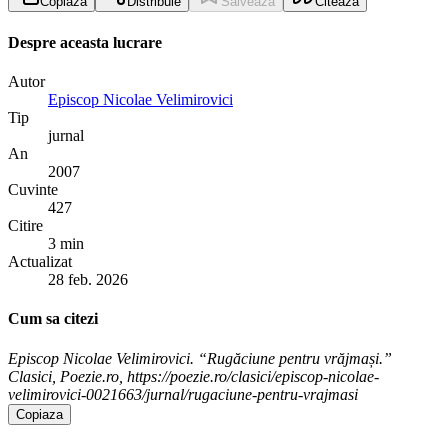
Copiază
Distribuie
Salvează
Citează
Despre aceasta lucrare
Autor
Episcop Nicolae Velimirovici
Tip
jurnal
An
2007
Cuvinte
427
Citire
3 min
Actualizat
28 feb. 2026
Cum sa citezi
Episcop Nicolae Velimirovici. “Rugăciune pentru vrăjmași.”
Clasici, Poezie.ro, https://poezie.ro/clasici/episcop-nicolae-
velimirovici-0021663/jurnal/rugaciune-pentru-vrajmasi
Copiaza