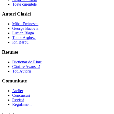
Toate curentele
Autori Clasici
Mihai Eminescu
George Bacovia
Lucian Blaga
Tudor Arghezi
Ion Barbu
Resurse
Dicționar de Rime
Căutare Avansată
Toți Autorii
Comunitate
Atelier
Concursuri
Revistă
Regulament