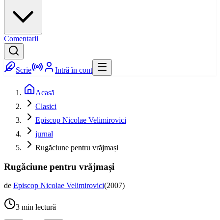
Comentarii
Scrie
Intră în cont
Acasă
Clasici
Episcop Nicolae Velimirovici
jurnal
Rugăciune pentru vrăjmași
Rugăciune pentru vrăjmași
de
Episcop Nicolae Velimirovici
(
2007
)
3
min lectură