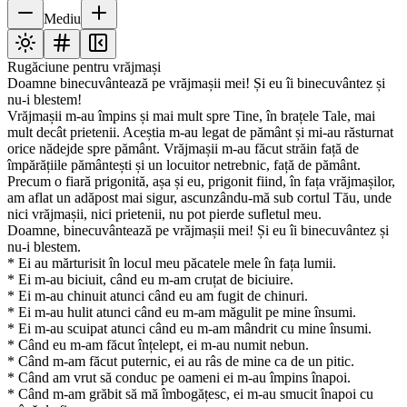
Mediu
Rugăciune pentru vrăjmași
Doamne binecuvântează pe vrăjmașii mei! Și eu îi binecuvântez și
nu-i blestem!
Vrăjmașii m-au împins și mai mult spre Tine, în brațele Tale, mai
mult decât prietenii. Aceștia m-au legat de pământ și mi-au răsturnat
orice nădejde spre pământ. Vrăjmașii m-au făcut străin față de
împărățiile pământești și un locuitor netrebnic, față de pământ.
Precum o fiară prigonită, așa și eu, prigonit fiind, în fața vrăjmașilor,
am aflat un adăpost mai sigur, ascunzându-mă sub cortul Tău, unde
nici vrăjmașii, nici prietenii, nu pot pierde sufletul meu.
Doamne, binecuvântează pe vrăjmașii mei! Și eu îi binecuvântez și
nu-i blestem.
* Ei au mărturisit în locul meu păcatele mele în fața lumii.
* Ei m-au biciuit, când eu m-am cruțat de biciuire.
* Ei m-au chinuit atunci când eu am fugit de chinuri.
* Ei m-au hulit atunci când eu m-am măgulit pe mine însumi.
* Ei m-au scuipat atunci când eu m-am mândrit cu mine însumi.
* Când eu m-am făcut înțelept, ei m-au numit nebun.
* Când m-am făcut puternic, ei au râs de mine ca de un pitic.
* Când am vrut să conduc pe oameni ei m-au împins înapoi.
* Când m-am grăbit să mă îmbogățesc, ei m-au smucit înapoi cu