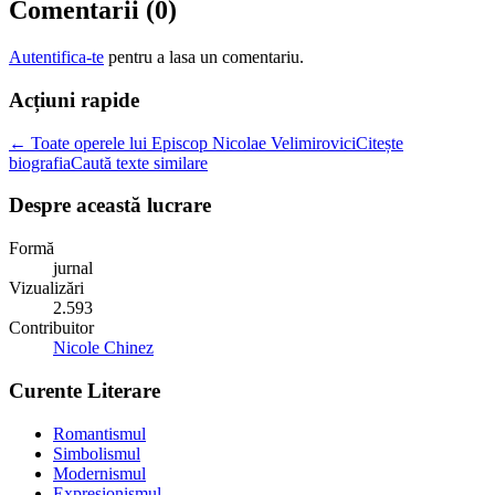
Comentarii (
0
)
Autentifica-te
pentru a lasa un comentariu.
Acțiuni rapide
← Toate operele lui Episcop Nicolae Velimirovici
Citește
biografia
Caută texte similare
Despre această lucrare
Formă
jurnal
Vizualizări
2.593
Contribuitor
Nicole Chinez
Curente Literare
Romantismul
Simbolismul
Modernismul
Expresionismul