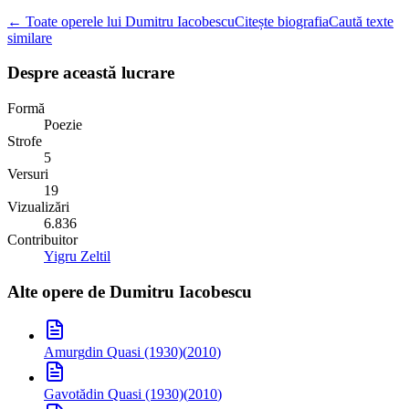
← Toate operele lui Dumitru Iacobescu
Citește biografia
Caută texte
similare
Despre această lucrare
Formă
Poezie
Strofe
5
Versuri
19
Vizualizări
6.836
Contribuitor
Yigru Zeltil
Alte opere de
Dumitru Iacobescu
Amurg
din Quasi (1930)
(
2010
)
Gavotă
din Quasi (1930)
(
2010
)