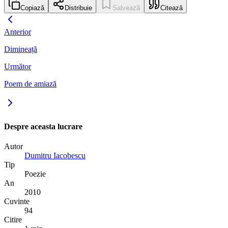
Copiază
Distribuie
Salvează
Citează
Anterior
Dimineață
Următor
Poem de amiază
Despre aceasta lucrare
Autor
Dumitru Iacobescu
Tip
Poezie
An
2010
Cuvinte
94
Citire