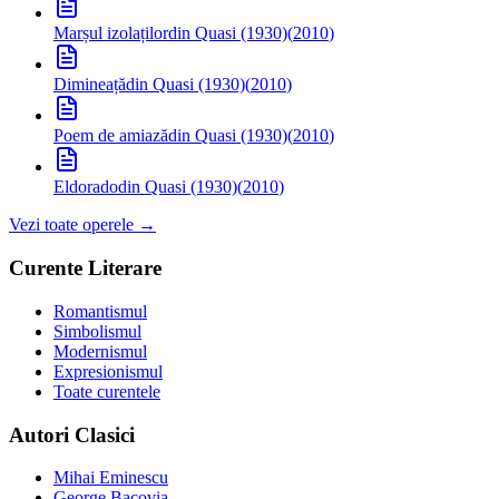
Marșul izolaților
din Quasi (1930)
(
2010
)
Dimineață
din Quasi (1930)
(
2010
)
Poem de amiază
din Quasi (1930)
(
2010
)
Eldorado
din Quasi (1930)
(
2010
)
Vezi toate operele →
Curente Literare
Romantismul
Simbolismul
Modernismul
Expresionismul
Toate curentele
Autori Clasici
Mihai Eminescu
George Bacovia