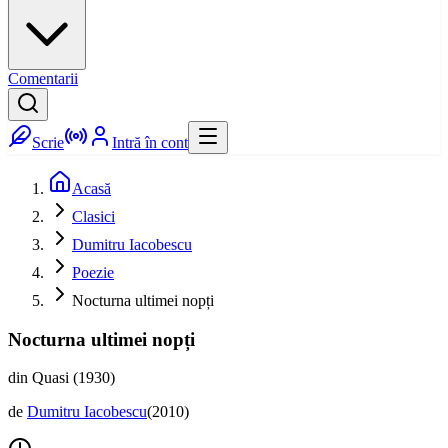
Comentarii
Scrie
Intră în cont
Acasă
Clasici
Dumitru Iacobescu
Poezie
Nocturna ultimei nopți
Nocturna ultimei nopți
din Quasi (1930)
de
Dumitru Iacobescu
(
2010
)