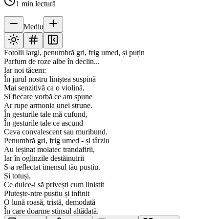
1
min lectură
Mediu
Fotolii largi, penumbră gri, frig umed, și puțin
Parfum de roze albe în declin...
Iar noi tăcem:
În jurul nostru liniștea suspină
Mai senzitivă ca o violină,
Și fiecare vorbă ce am spune
Ar rupe armonia unei strune.
În gesturile tale mă cufund,
În gesturile tale ce ascund
Ceva convalescent sau muribund.
Penumbră gri, frig umed - și târziu
Au leșinat molatec trandafirii,
Iar în oglinzile destăinuirii
S-a reflectat imensul tău pustiu.
Și totuși,
Ce dulce-i să privești cum liniștit
Plutește-ntre pustiu și infinit
O lună roasă, tristă, demodată
În care doarme stinsul altădată.