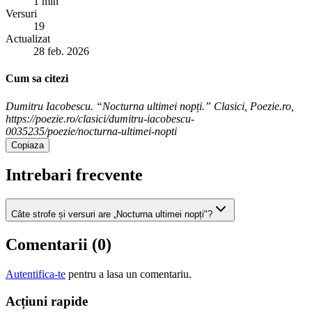
1 min
Versuri
19
Actualizat
28 feb. 2026
Cum sa citezi
Dumitru Iacobescu. “Nocturna ultimei nopți.” Clasici, Poezie.ro,
https://poezie.ro/clasici/dumitru-iacobescu-
0035235/poezie/nocturna-ultimei-nopti
Copiaza
Intrebari frecvente
Câte strofe și versuri are „Nocturna ultimei nopți"?
Comentarii (
0
)
Autentifica-te
pentru a lasa un comentariu.
Acțiuni rapide