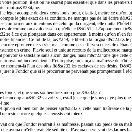
 votre position, il est on ne saurait plus essentiel que dans les premie
ésenter moi-m&#234;me.
le léger acompte de deux cents louis, pour, disait-il, mettre ce qu\'on ap
ompte le plus exact de sa conduite, ne manqua pas de lui écrire d&#23
 se conformer aux intentions de celui qui la dirigeait, elle quitta l\'hôtel
recevoir comme on avait dessein qu\'elle le f&#251;t. L\'appartement tr
32;re à ce que plongeant dans cet appartement, à moins qu\'on n\'en f
e notre financier. Ce fut de là, o&#249; le libertin la lorgna d&#232;s l
1;t encore éprouvée de sa vie, mais comme ces effervescences de débauch
l\'inconstance un crime, Flavie seul et unique recours de la malheureuse ma
pouvoir se satisfaire sans aucun danger, mais m&#234;me que cette créatur
trouva nul inconvénient à l\'entreprise, on lança la maîtresse de l\'hôte
 de ce moment-là l\'un des plus fid&#232;les esclaves de ses désirs. D&#23
 de jurer à Fondor que si le procureur ne parvenait pas promptement à réd
 mes fonds, et que vous soutiendriez mon proc&#232;s ?
de beaucoup apr&#232;s avoir vu, est-il juste que je vous paye plus que 
4;me :
t qu\'on est bien loin de penser apr&#232;s, cette main traîtresse de la jo
l ne reste encore quelque... réussissent mieux
avait cru que Fondor rendrait à sa maîtresse, passait aux pieds de sa maîtr
 elle avoua qu\'elle avait été séduite et l\'avoua en versant des larmes 