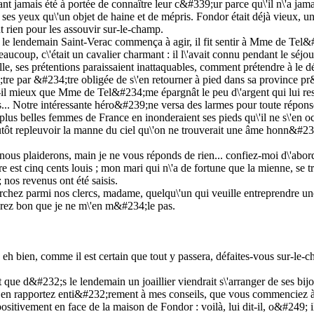
yant jamais été à portée de connaître leur c&#339;ur parce qu\'il n\'a ja
 ses yeux qu\'un objet de haine et de mépris. Fondor était déjà vieux, une
nt rien pour les assouvir sur-le-champ.
;s le lendemain Saint-Verac commença à agir, il fit sentir à Mme de Tel&
eaucoup, c\'était un cavalier charmant : il l\'avait connu pendant le séjou
 ville, ses prétentions paraissaient inattaquables, comment prétendre à le
4;tre par &#234;tre obligée de s\'en retourner à pied dans sa province pr
t-il mieux que Mme de Tel&#234;me épargnât le peu d\'argent qui lui rest
... Notre intéressante héro&#239;ne versa des larmes pour toute répons
es plus belles femmes de France en inonderaient ses pieds qu\'il ne s\'en 
t plutôt repleuvoir la manne du ciel qu\'on ne trouverait une âme honn&#
us plaiderons, main je ne vous réponds de rien... confiez-moi d\'abord 
e est cinq cents louis ; mon mari qui n\'a de fortune que la mienne, se 
 nos revenus ont été saisis.
herchez parmi nos clercs, madame, quelqu\'un qui veuille entreprendre une
rez bon que je ne m\'en m&#234;le pas.
i ; eh bien, comme il est certain que tout y passera, défaites-vous sur-l
 que d&#232;s le lendemain un joaillier viendrait s\'arranger de ses bij
us en rapportez enti&#232;rement à mes conseils, que vous commenciez 
sitivement en face de la maison de Fondor : voilà, lui dit-il, o&#249; il