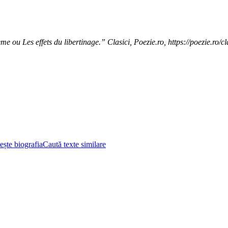
ou Les effets du libertinage.” Clasici, Poezie.ro, https://poezie.ro/c
ește biografia
Caută texte similare