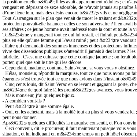
la position cruelle o&#249; il les avait apparemment réduites ; et n\'a
vengeait en déprisant ce sexe adorable, de n\'avoir jamais su paraître à
d\'une lieue loin, mais des désirs encore tr&#232;s vifs et ne négligea
Tout s\'arrangea sur le plan que venait de tracer le traitant et d&#232
protection pouvait-elle balancer celles de son adversaire ? il en avait b
ses affaires ; ce jeune homme avait intéressé toute la cour et toute la
Tel&#234;me y mangerait tout ce qui lui restait, et finirait peut-&#23
plus en elle qu\'une femme qui l\'avait ruiné ; peut-&#234;tre vaudrai
affaire qui demandait des sommes immenses et des protections infinies
vivre des dissensions publiques s\'attendrit-il jamais à des larmes ? l
lubricité... C\'est une cuirasse que cette comique jaquette ; on ferai
porter, quel que soit le titre qui les décore.
- Cependant, madame, continua Saint-Verac, si vous vous y obstinez, no
- Hélas, monsieur, répondit la marquise, tout ce que nous avons pu fair
épargnes s\'est trouvée tout ce que nous avions dans l\'instant o&#249;
- Cinq cents louis, dit Saint-Verac en se levant et gagnant la porte, c
m&#234;me de quoi faire là les premi&#232;res avances, vous trouve
- Mais monsieur, j\'ai quelques bijoux.
- A combien vont-ils ?
- Peut-&#234;tre à une somme égale.
- Oui, en les achetant, mais à la moitié tout au plus si vous vendez ic
peut nous donner.
Apr&#232;s quelques difficultés la marquise consentit, et l\'on convint
- Ceci convenu, dit le procureur, il faut maintenant puisque vous vo
situation, et lui indiquant en m&#234;me temps un petit hôtel obscur po