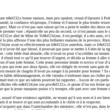
tr&#232;s bonne maison, mais peu opulent, venait d\'épouser à Poitiers,
'urbanité, la confiance réciproque, l\'estime et l\'amour le plus tendre r
spect. Mais ce n\'est pas sans raison qu\'on a peint le maître des dieux e
s le premier vase ; répand-elle un peu du second, ce n\'est jamais sans l
 fr&#232;re aîné de Mme de Tel&#234;me, il est protégé, il a des amis, 
té la plus affreuse l\'une des plus brillantes maisons de la province. Ri
el&#234;me avait eu effectivement un fr&#232;re autrefois, mais ce fr&#2
it n\'avoir été que blessé, il prouvait que pour se mettre à l\'abri de la r
on : cette fable était absurde, elle n\'avait eu pour s\'accréditer un ins
 réunit tout ce qu\'il put trouver d\'argent, et décida sa femme à aller 
ons d\'une jolie femme. Cette jeune personne timide et novice n\'ose d\'a
e peu qui reste aux deux époux, elle est obligée de revenir sans gain de
le verra mourir de chagrin d\'avoir pu songer à la prendre pour femme ? S
i en faible dédommagement, et elle viendra s\'enfermer dans un cloître pour 
on mari tout ce que ses talents pourront lui rapporter... Aucun de ces part
 solliciter elle-m&#234;me son proc&#232;s, et ajoute d\'un ton ferme qu\'i
our que la jeune marquise puisse s\'y tromper, elle part avec une femme
 assuré d\'une existence agréable, ne tenant qu\'à son nom et à ses bien
s il se trouve et qui sont accoutumée à le chérir et à le respecter.
'acquiert que dans l\'antichambre des ministres ; elle n\'est pas, dans l