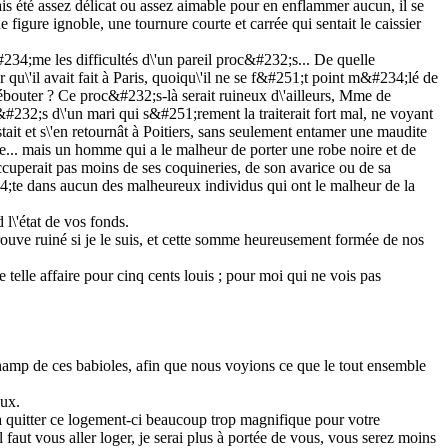
mais été assez délicat ou assez aimable pour en enflammer aucun, il se
 figure ignoble, une tournure courte et carrée qui sentait le caissier
#234;me les difficultés d\'un pareil proc&#232;s... De quelle
r qu\'il avait fait à Paris, quoiqu\'il ne se f&#251;t point m&#234;lé de
 débouter ? Ce proc&#232;s-là serait ruineux d\'ailleurs, Mme de
&#232;s d\'un mari qui s&#251;rement la traiterait fort mal, ne voyant
ait et s\'en retournât à Poitiers, sans seulement entamer une maudite
e... mais un homme qui a le malheur de porter une robe noire et de
occuperait pas moins de ses coquineries, de son avarice ou de sa
234;te dans aucun des malheureux individus qui ont le malheur de la
l\'état de vos fonds.
trouve ruiné si je le suis, et cette somme heureusement formée de nos
 telle affaire pour cinq cents louis ; pour moi qui ne vois pas
e-champ de ces babioles, afin que nous voyions ce que le tout ensemble
oux.
à quitter ce logement-ci beaucoup trop magnifique pour votre
 faut vous aller loger, je serai plus à portée de vous, vous serez moins