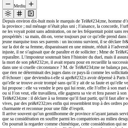
Mediu
Depuis environ dix-huit mois le marquis de Tel&#234;me, homme d\'une 
la province ; nul ménage n\'était plus uni ; l\'aisance, la concorde, l\
ne les voyait point sans admiration, on ne les fréquentait point sans re
prospérités : sa main, dit-on, verse toujours pur ce qu\'elle prend dan
jeune marquise tous ses parents : un inconnu survient, il se déclare
sur la dot de sa femme, disparaissant en une minute, réduit à l\'adversi
injuste, il ne s\'agissait que de paraître et de solliciter ; Mme de T
reparaître. L\'imposteur soutenait bien l\'histoire du duel, mais il assura
la mort de son p&#232;re, il avait reparu pour en recueillir la successi
dans une si cruelle circonstance ? M. de Tel&#234;me ne balança pas, il
que rien ne déterminait des juges dans ce pays-là comme les sollicitati
d\'échouer : que deviendra-t-elle si apr&#232;s avoir dépensé à Paris l
qu\'elle se trouve avoir trompé sans qu\'il y ait de sa faute et qu\'el
lui propose : elle va vendre le peu qui lui reste, elle l\'offre à son mar
ou si l\'on veut, elle travaillera, elle gagnera sa vie et fera passer à s
Tel&#234;me : il déclare à sa femme qu\'il faut partir, qu\'il faut aller
vives, par des pri&#232;res enfin qui ressemblent trop à des ordres p
charmante et reconnue pour une fille d\'esprit.
Il arrive souvent qu\'un gentilhomme de province n\'ayant jamais servi,
que sa considération en souffre parmi les compatriotes au milieu desquel
On pourrait la regarder comme chimérique, cette considération qui ne s\