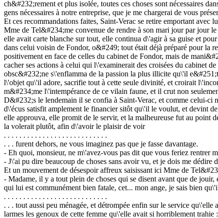
ch&#232;rement et plus isolée, toutes ces choses sont nécessaires dans
gens nécessaires à notre entreprise, que je me chargerai de vous pr
Et ces recommandations faites, Saint-Verac se retire emportant avec lui 
Mme de Tel&#234;me convenue de rendre à son mari jour par jour le c
elle avait carte blanche sur tout, elle continua d\'agir à sa guise et pour
dans celui voisin de Fondor, o&#249; tout était déjà préparé pour la 
positivement en face de celles du cabinet de Fondor, mais de mani&#2
cacher ses actions à celui qui l\'examinerait des croisées du cabinet d
obsc&#232;ne s\'enflamma de la passion la plus illicite qu\'il e&#25
l\'objet qu\'il adore, sacrifie tout à cette seule divinité, et croirait 
m&#234;me l\'intempérance de ce vilain faune, et il crut non seulement 
D&#232;s le lendemain il se confia à Saint-Verac, et comme celui-ci ne 
d\'écus satisfit amplement le financier sitôt qu\'il le voulut, et devint
elle approuva, elle promit de le servir, et la malheureuse fut au point
la volerait plutôt, afin d\'avoir le plaisir de voir
. . . . . . . . . . . . . . . . . . . . . . . . . . .
. . . furent dehors, ne vous imaginez pas que je fasse davantage.
- Eh quoi, monsieur, ne m\'avez-vous pas dit que vous feriez rentrer
- J\'ai pu dire beaucoup de choses sans avoir vu, et je dois me dédire 
Et un mouvement de désespoir affreux saisissant ici Mme de Tel&#23
- Madame, il y a tout plein de choses qui se disent avant que de jouir, e
qui lui est communément bien fatale, cet... mon ange, je sais bien qu\'i
. . . . . . . . . . . . . . . . . . . . . . . . . . .
. . . tout aussi peu ménagée, et détrompée enfin sur le service qu\'elle 
larmes les genoux de cette femme qu\'elle avait si horriblement trahie :