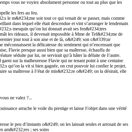
rs temps vous ne voyiez absolument personne ou tout au plus que les
pelle les fers au feu.
2;s le m&#234;me soir tout ce qui venait de se passer, mais comme
 brillant dans lequel elle était descendue et vint s\'arranger le lendemain
&#232;s mesquin qu\'on lui donnait avait ses fen&#234;tres
ermât les rideaux, il devenait impossible à Mme de Tel&#234;me de
e premier jour tout à son aise et de là, o&#249; son c&#339;ur
e méconnaissent la délicatesse du sentiment qui n\'encensant que
rquise, Flavie presque aussi bien que sa maîtresse, échauffa de
e séduite par lui, ne servirait qu\'à hâter la défaite de l\'autre.
l garni sur la malheureuse Flavie qui ne tenant point à une centaine
2;s qu\'on la vit si bien gagnée, on crut pouvoir lui confier le projet,
uire sa maîtresse à l\'état de mis&#232;re o&#249; on la désirait, elle
vous ne valez ?...
uissance arrache le voile du prestige et laisse l\'objet dans une vérité
esse le peu d\'instants o&#249; on les laissait seules et arrosait de ses
bien am&#232;res ; ses soins