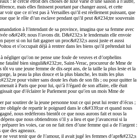
x : le cercle étroit des choses de luxe varie d\'une saison à l\'autre,
rence, mais elles finissent pourtant par changer aussi, et cette
 voir que ce n\'est pas à Versailles qu\'il est réellement puissant, que
y joue que le rôle d\'un esclave pendant qu\'il peut &#234;tre souverain
ommandation à l\'intendant de sa province, imagina que sa femme avec
t arrivée o&#249; nous l\'avons dit. D&#232;s le lendemain elle envoie
en payer si on lui fait gagner un proc&#232;s aussi juste et aussi
itou et s\'occupait déjà à rentrer dans les biens qu\'il prétendait lui
ns à négliger qu\'on ne pense une foule de veuves et d\'orphelins
r une fatalité bien singuli&#232;re, Saint-Verac, procureur de Mme de
tôt vu une jeune femme de dix-sept ans, de la taille la plus leste et la
rge, la peau la plus douce et la plus blanche, les traits les plus
32;re pour visiter sans doute les états de son fils ; ou pour quitter la
enait à Paris que pour lui, qu\'à l\'égard de son affaire, elle était
\'agissait que d\'éclairer le Parlement pour qu\'en un mois Mme de
 par soutirer de la jeune personne tout ce qui peut lui rester d\'écus ;
;tre obligée de repartir le poignard dans le c&#339;ur et quand nous
gagné, nous redéferons bientôt ce que nous aurons fait et nous la
épens que nous obtiendrons s\'il y a lieu et que j\'avancerai si la
éparer les voies, car on ne fait rien d\'une femme qui a de l\'argent :
es que des agneaux.
ble ne veut tenir que de l\'amour, il avait jugé les femmes d\'apr&#232;s