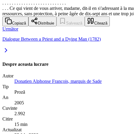
. . . . . . . . . . . . . . . . . . . . . . . . . . .
. . . Ce qui vient de vous arriver, madame, dit-il en s\'adressant à la 
ressources, sans protection, à peine âgée de dix-sept ans et une trop j
Copiază
Distribuie
Salvează
Citează
Următor
Dialogue Between a Priest and a Dying Man (1782)
Despre aceasta lucrare
Autor
Donatien Alphonse François, marquis de Sade
Tip
Proză
An
2005
Cuvinte
2.992
Citire
15 min
Actualizat