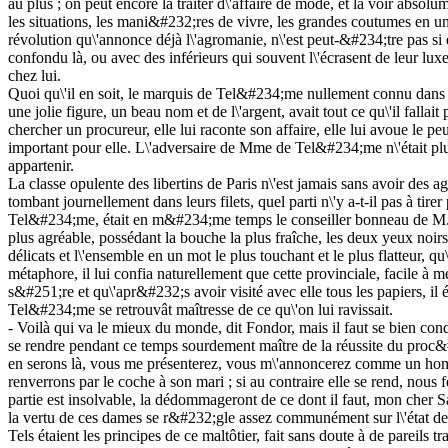
au plus ; on peut encore la traiter d\'affaire de mode, et la voir abso
les situations, les mani&#232;res de vivre, les grandes coutumes en un 
révolution qu\'annonce déjà l\'agromanie, n\'est peut-&#234;tre pas si é
confondu là, ou avec des inférieurs qui souvent l\'écrasent de leur luxe
chez lui.
Quoi qu\'il en soit, le marquis de Tel&#234;me nullement connu dans l
une jolie figure, un beau nom et de l\'argent, avait tout ce qu\'il falla
chercher un procureur, elle lui raconte son affaire, elle lui avoue le p
important pour elle. L\'adversaire de Mme de Tel&#234;me n\'était plus à P
appartenir.
La classe opulente des libertins de Paris n\'est jamais sans avoir des a
tombant journellement dans leurs filets, quel parti n\'y a-t-il pas à t
Tel&#234;me, était en m&#234;me temps le conseiller bonneau de M. de Fon
plus agréable, possédant la bouche la plus fraîche, les deux yeux noirs 
délicats et l\'ensemble en un mot le plus touchant et le plus flatteur, 
métaphore, il lui confia naturellement que cette provinciale, facile à met
s&#251;re et qu\'apr&#232;s avoir visité avec elle tous les papiers, il 
Tel&#234;me se retrouvât maîtresse de ce qu\'on lui ravissait.
- Voilà qui va le mieux du monde, dit Fondor, mais il faut se bien condu
se rendre pendant ce temps sourdement maître de la réussite du proc&#
en serons là, vous me présenterez, vous m\'annoncerez comme un homme 
renverrons par le coche à son mari ; si au contraire elle se rend, nous 
partie est insolvable, la dédommageront de ce dont il faut, mon cher S
la vertu de ces dames se r&#232;gle assez communément sur l\'état de l
Tels étaient les principes de ce maltôtier, fait sans doute à de pareils