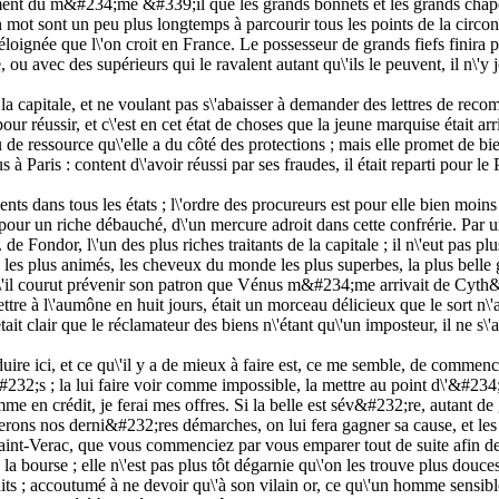
lument du m&#234;me &#339;il que les grands bonnets et les grands chapeau
mot sont un peu plus longtemps à parcourir tous les points de la circonfé
loignée que l\'on croit en France. Le possesseur de grands fiefs finira par
, ou avec des supérieurs qui le ravalent autant qu\'ils le peuvent, il n\'
a capitale, et ne voulant pas s\'abaisser à demander des lettres de rec
it pour réussir, et c\'est en cet état de choses que la jeune marquise étai
eu de ressource qu\'elle a du côté des protections ; mais elle promet de bi
aris : content d\'avoir réussi par ses fraudes, il était reparti pour le Po
gents dans tous les états ; l\'ordre des procureurs est pour elle bien moi
irer pour un riche débauché, d\'un mercure adroit dans cette confrérie. Pa
dor, l\'un des plus riches traitants de la capitale ; il n\'eut pas plus 
les plus animés, les cheveux du monde les plus superbes, la plus belle go
qu\'il courut prévenir son patron que Vénus m&#234;me arrivait de Cyth&#2
tre à l\'aumône en huit jours, était un morceau délicieux que le sort n\'am
était clair que le réclamateur des biens n\'étant qu\'un imposteur, il ne s
ire ici, et ce qu\'il y a de mieux à faire est, ce me semble, de commencer
232;s ; la lui faire voir comme impossible, la mettre au point d\'&#234
en crédit, je ferai mes offres. Si la belle est sév&#232;re, autant de 
ferons nos derni&#232;res démarches, on lui fera gagner sa cause, et les d
aint-Verac, que vous commenciez par vous emparer tout de suite afin de pr
a bourse ; elle n\'est pas plus tôt dégarnie qu\'on les trouve plus douc
 traits ; accoutumé à ne devoir qu\'à son vilain or, ce qu\'un homme sensi