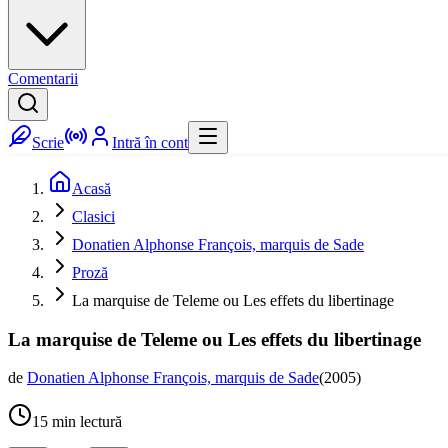
Comentarii
Scrie
Intră în cont
Acasă
Clasici
Donatien Alphonse François, marquis de Sade
Proză
La marquise de Teleme ou Les effets du libertinage
La marquise de Teleme ou Les effets du libertinage
de
Donatien Alphonse François, marquis de Sade
(
2005
)
15
min lectură