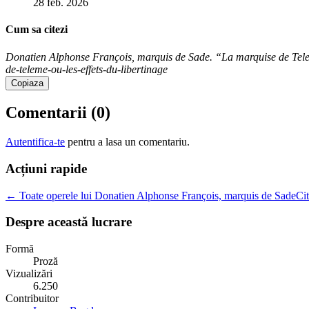
28 feb. 2026
Cum sa citezi
Donatien Alphonse François, marquis de Sade. “La marquise de Teleme 
de-teleme-ou-les-effets-du-libertinage
Copiaza
Comentarii (
0
)
Autentifica-te
pentru a lasa un comentariu.
Acțiuni rapide
← Toate operele lui Donatien Alphonse François, marquis de Sade
Cit
Despre această lucrare
Formă
Proză
Vizualizări
6.250
Contribuitor