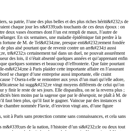
 sa patrie, l\'une des plus belles et des plus riches hériti&#232;s de
esserraient chaque jour les n&#339;uds touchants de ces deux époux : on
ntre deux vases énormes dont l\'un est rempli de maux, l\'autre de
e mélanger. En six semaines, une maladie épidémique fait perdre à la
et la fortune de M. de Tel&#234;me, presque enti&#232;rement fondée
en de plus aisé pourtant que de revenir contre un arr&#234;t aussi
32;re, tr&#232;s certainement tué dans un duel, ne pouvait assurément
igueur des lois, il s\'était absenté quelques années et qu\'apprenant enfin
tant que quelques sommes et beaucoup d\'effronterie. Que faire pourtant
elle-m&#234;me à Paris plaider cette importante affaire en l\'assurant
bord se charger d\'une entreprise aussi importante, elle craint
 cause ? Osera-t-elle se remontrer aux yeux d\'un mari qu\'elle adore,
a délicatesse lui sugg&#232;re vingt moyens différents de celui qu\'on
y finir le reste de ses jours. Elle disparaîtra, on ne la reverra plus ;
is dictés bien moins par la sagesse que par le désespoir, ne plaît à M. de
l faut bien plus, qu\'il faut le gagner. Vaincue par des instances si
 de chambre nommée Flavie, d\'environ vingt ans, d\'une figure
s, soit à Paris sans protection comme sans connaissances, et cela sans
es m&#339;urs de la nation, l\'histoire d\'un si&#232;cle ou deux tout