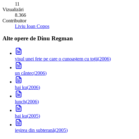
11
Vizualizări
8.366
Contribuitor
Liviu Ioan Copos
Alte opere de
Dinu Regman
visul unei fete pe care o cunoaștem cu toții
(
2006
)
un cântec
(
2006
)
hai ku
(
2006
)
lunch
(
2006
)
hai ku
(
2005
)
ieșirea din subterană
(
2005
)