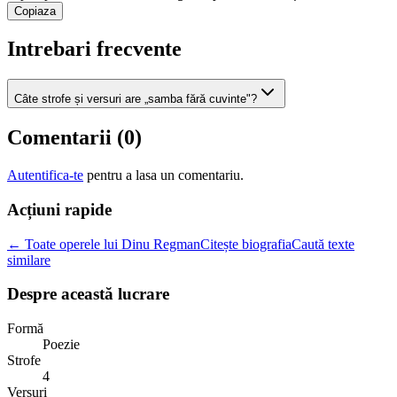
Copiaza
Intrebari frecvente
Câte strofe și versuri are „samba fără cuvinte"?
Comentarii (
0
)
Autentifica-te
pentru a lasa un comentariu.
Acțiuni rapide
← Toate operele lui Dinu Regman
Citește biografia
Caută texte
similare
Despre această lucrare
Formă
Poezie
Strofe
4
Versuri