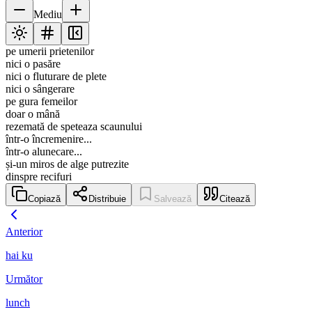
Mediu
pe umerii prietenilor
nici o pasăre
nici o fluturare de plete
nici o sângerare
pe gura femeilor
doar o mână
rezemată de speteaza scaunului
într-o încremenire...
într-o alunecare...
și-un miros de alge putrezite
dinspre recifuri
Copiază
Distribuie
Salvează
Citează
Anterior
hai ku
Următor
lunch