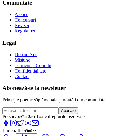
Comunitate
Atelier
Concursuri
Revistă
Regulament
Legal
Despre Noi
Misiune
Termeni și Condiții
Confidențialitate
Contact
Abonează-te la newsletter
Primește poeme săptămânale și noutăți din comunitate.
Abonare
Poezie
.ro
© 2026 Toate drepturile rezervate
Limbă: