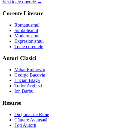
Vezi toate operele →
Curente Literare
Romantismul
Simbolismul
Modernismul
Expresionismul
Toate curentele
Autori Clasici
Mihai Eminescu
George Bacovia
Lucian Blaga
Tudor Arghezi
Ion Barbu
Resurse
Dicționar de Rime
Căutare Avansată
Toți Autorii