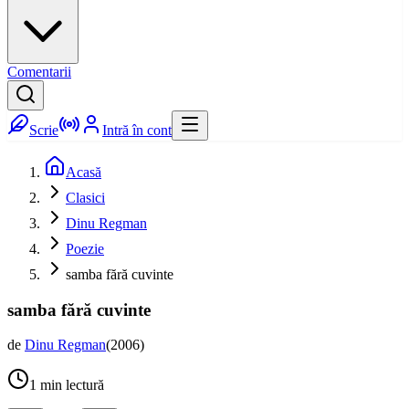
Comentarii
Scrie
Intră în cont
Acasă
Clasici
Dinu Regman
Poezie
samba fără cuvinte
samba fără cuvinte
de
Dinu Regman
(
2006
)
1
min lectură