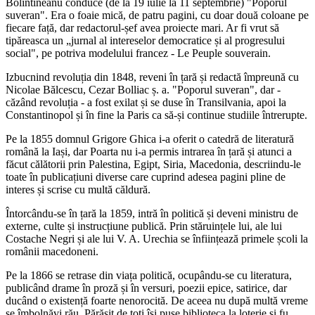
Bolintineanu conduce (de la 19 iulie la 11 septembrie) "Poporul
suveran". Era o foaie mică, de patru pagini, cu doar două coloane pe
fiecare față, dar redactorul-șef avea proiecte mari. Ar fi vrut să
tipăreasca un „jurnal al intereselor democratice și al progresului
social", pe potriva modelului francez - Le Peuple souverain.
Izbucnind revoluția din 1848, reveni în țară și redactă împreună cu
Nicolae Bălcescu, Cezar Bolliac ș. a. "Poporul suveran", dar -
căzând revoluția - a fost exilat și se duse în Transilvania, apoi la
Constantinopol și în fine la Paris ca să-și continue studiile întrerupte.
Pe la 1855 domnul Grigore Ghica i-a oferit o catedră de literatură
română la Iași, dar Poarta nu i-a permis intrarea în țară și atunci a
făcut călătorii prin Palestina, Egipt, Siria, Macedonia, descriindu-le
toate în publicațiuni diverse care cuprind adesea pagini pline de
interes și scrise cu multă căldură.
Întorcându-se în țară la 1859, intră în politică și deveni ministru de
externe, culte și instrucțiune publică. Prin stăruințele lui, ale lui
Costache Negri și ale lui V. A. Urechia se înființează primele școli la
românii macedoneni.
Pe la 1866 se retrase din viața politică, ocupându-se cu literatura,
publicând drame în proză și în versuri, poezii epice, satirice, dar
ducând o existență foarte nenorocită. De aceea nu după multă vreme
se îmbolnăvi rău. Părăsit de toți își puse biblioteca la loterie și fu