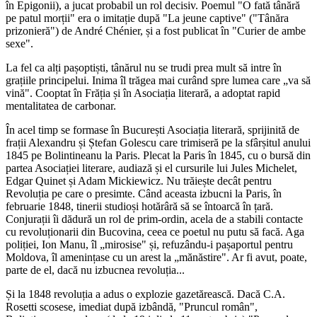
în Epigonii), a jucat probabil un rol decisiv. Poemul "O fată tânără
pe patul morții" era o imitație după "La jeune captive" ("Tânăra
prizonieră") de André Chénier, și a fost publicat în "Curier de ambe
sexe".
La fel ca alți pașoptiști, tânărul nu se trudi prea mult să intre în
grațiile principelui. Inima îl trăgea mai curând spre lumea care „va să
vină". Cooptat în Frăția și în Asociația literară, a adoptat rapid
mentalitatea de carbonar.
În acel timp se formase în București Asociația literară, sprijinită de
frații Alexandru și Ștefan Golescu care trimiseră pe la sfârșitul anului
1845 pe Bolintineanu la Paris. Plecat la Paris în 1845, cu o bursă din
partea Asociației literare, audiază și el cursurile lui Jules Michelet,
Edgar Quinet și Adam Mickiewicz. Nu trăiește decât pentru
Revoluția pe care o presimte. Când aceasta izbucni la Paris, în
februarie 1848, tinerii studioși hotărâră să se întoarcă în țară.
Conjurații îi dădură un rol de prim-ordin, acela de a stabili contacte
cu revoluționarii din Bucovina, ceea ce poetul nu putu să facă. Aga
poliției, Ion Manu, îl „mirosise" și, refuzându-i pașaportul pentru
Moldova, îl amenințase cu un arest la „mănăstire". Ar fi avut, poate,
parte de el, dacă nu izbucnea revoluția...
Și la 1848 revoluția a adus o explozie gazetărească. Dacă C.A.
Rosetti scosese, imediat după izbândă, "Pruncul român",