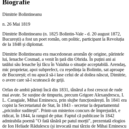
Biografie
Dimitrie Bolintineanu
n. 26 Mai 1819
Dimitrie Bolintineanu (n. 1825 Bolintin-Vale - d. 20 august 1872,
București) a fost un poet român, om politic, participant la Revoluția
de la 1848 și diplomat.
Dimitrie Bolintineanu era macedonean aromân de origine, părintele
lui, Ienache Cosmad, a venit în țară din Ohrida. În puțini ani ai
tatălui său Ienache își făcu în Valahia o situație acceptabilă. Arendaș,
mic proprietar, apoi subprefect, cu reședința la Bolintin, sat aproape
de București; el nu apucă să-i lase celui de al doilea născut, Dimitrie,
o avere care să-l scutească de griji.
Orfan de ambii părinți încă din 1831, tânărul a fost crescut de rude
mai avute. Se susține de timpuriu, precum Grigore Alexandrescu, I.
L. Caragiale, Mihai Eminescu, prin slujbe funcționărești. În 1841 era
copist la Secretariatul de Stat, în 1843 - secretar la departamentul
„pricinilor suditești". Printr-un misterios concurs de împrejurări, e
ridicat, în 1844, la rangul de pitar. Faptul că publicase în 1842
admirabila poemă "O fată tânără pe patul morții", prezentată elogios
de Ion Heliade Rădulescu (și invocată mai târziu de Mihai Eminescu