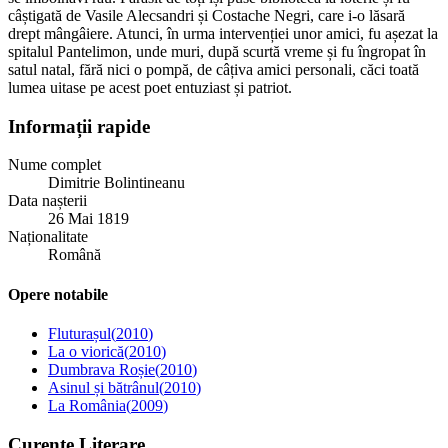
câștigată de Vasile Alecsandri și Costache Negri, care i-o lăsară
drept mângâiere. Atunci, în urma intervenției unor amici, fu așezat la
spitalul Pantelimon, unde muri, după scurtă vreme și fu îngropat în
satul natal, fără nici o pompă, de câțiva amici personali, căci toată
lumea uitase pe acest poet entuziast și patriot.
Informații rapide
Nume complet
Dimitrie Bolintineanu
Data nașterii
26 Mai 1819
Naționalitate
Română
Opere notabile
Fluturașul
(
2010
)
La o viorică
(
2010
)
Dumbrava Roșie
(
2010
)
Asinul și bătrânul
(
2010
)
La România
(
2009
)
Curente Literare