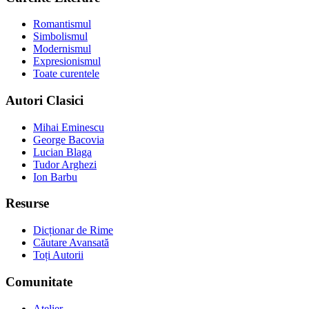
Romantismul
Simbolismul
Modernismul
Expresionismul
Toate curentele
Autori Clasici
Mihai Eminescu
George Bacovia
Lucian Blaga
Tudor Arghezi
Ion Barbu
Resurse
Dicționar de Rime
Căutare Avansată
Toți Autorii
Comunitate
Atelier