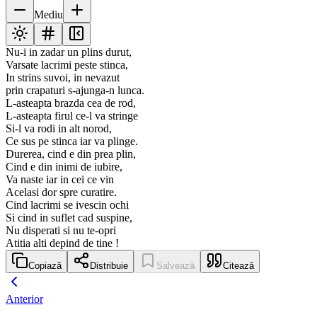
Mediu
Nu-i in zadar un plins durut,
Varsate lacrimi peste stinca,
In strins suvoi, in nevazut
prin crapaturi s-ajunga-n lunca.
L-asteapta brazda cea de rod,
L-asteapta firul ce-l va stringe
Si-l va rodi in alt norod,
Ce sus pe stinca iar va plinge.
Durerea, cind e din prea plin,
Cind e din inimi de iubire,
Va naste iar in cei ce vin
Acelasi dor spre curatire.
Cind lacrimi se ivescin ochi
Si cind in suflet cad suspine,
Nu disperati si nu te-opri
Atitia alti depind de tine !
Copiază
Distribuie
Salvează
Citează
Anterior