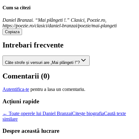
Cum sa citezi
Daniel Branzai. “Mai plângeti !.” Clasici, Poezie.ro,
https://poezie.ro/clasici/daniel-branzai/poezie/mai-plangeti
Copiaza
Intrebari frecvente
Câte strofe și versuri are „Mai plângeti !"?
Comentarii (
0
)
Autentifica-te
pentru a lasa un comentariu.
Acțiuni rapide
← Toate operele lui Daniel Branzai
Citește biografia
Caută texte
similare
Despre această lucrare