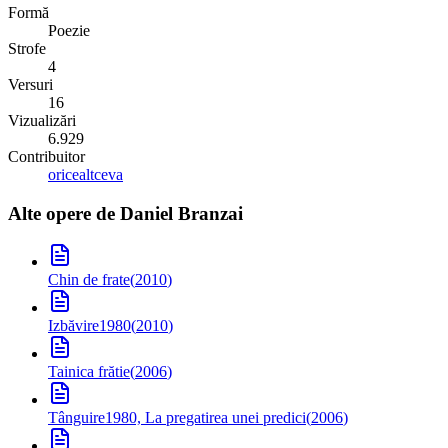
Formă
Poezie
Strofe
4
Versuri
16
Vizualizări
6.929
Contribuitor
oricealtceva
Alte opere de
Daniel Branzai
Chin de frate
(
2010
)
Izbăvire
1980
(
2010
)
Tainica frătie
(
2006
)
Tânguire
1980, La pregatirea unei predici
(
2006
)