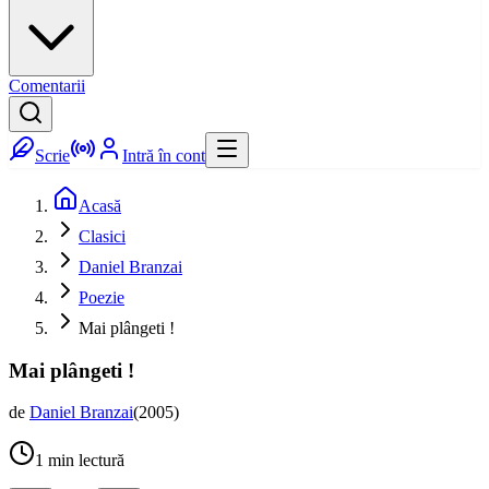
Comentarii
Scrie
Intră în cont
Acasă
Clasici
Daniel Branzai
Poezie
Mai plângeti !
Mai plângeti !
de
Daniel Branzai
(
2005
)
1
min lectură