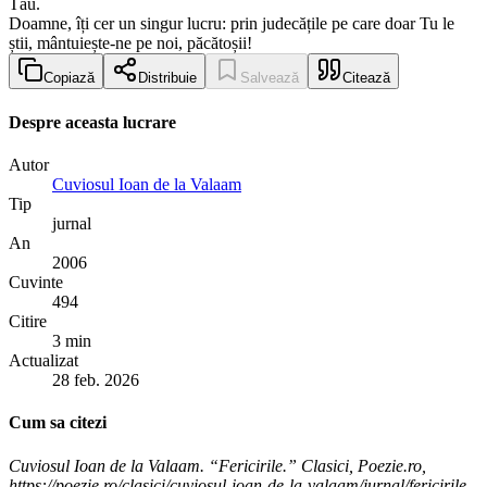
Tău.
Doamne, îți cer un singur lucru: prin judecățile pe care doar Tu le
știi, mântuiește-ne pe noi, păcătoșii!
Copiază
Distribuie
Salvează
Citează
Despre aceasta lucrare
Autor
Cuviosul Ioan de la Valaam
Tip
jurnal
An
2006
Cuvinte
494
Citire
3 min
Actualizat
28 feb. 2026
Cum sa citezi
Cuviosul Ioan de la Valaam. “Fericirile.” Clasici, Poezie.ro,
https://poezie.ro/clasici/cuviosul-ioan-de-la-valaam/jurnal/fericirile-