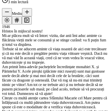
3
min lectură
Mediu
1946
Hristos în mijlocul nostru!
Mi-ar plăcea mult să vă întorc vizita, dar anii îmi aduc aminte ca
flăcăruia vieții mele se consumă și se stinge curând: va fi puțin fum
și totul va dispărea.
Trebuie să ne aducem aminte că viața noastră de aici este trecătoare
și că nu este decât o pregătire pentru viața viitoare veșnică. Dacă nu
vă mai văd în această viață, cred că ne vom vedea în veacul viitor,
duhovnicește și nu trupește.
Am primit întra-adevăr pachețelele încredințate monahiei X. și
Părintelui Y. Acele pirojki (plăcinte mici rusești) sunt mai gustoase
unele decât altele și mai moi decât cele de la brutărie, căci sunt
făcute cu dragoste și osteneală. Dar vă rog să nu-mi mai trimiteți
nimic pe viitor! Am tot ce ne trebuie aici și nu trebuie decât să ne
punem picioarele sub masă; pe când acolo, trebuie să vă procurați
voi totul. Dumnezeu să vă ajute!
Citește cu multă atenție cartea Sfântului Macarie cel Mare pentru că
înfățișează cu multă pătrundere viața duhovnicească. Am putea
spune că este o modalitate de a verifica viața duhovnicească.