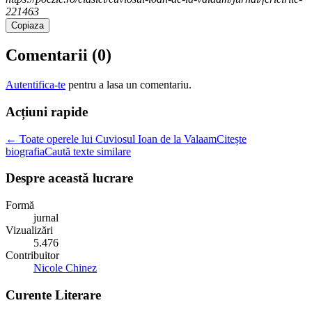
221463
Copiaza
Comentarii (
0
)
Autentifica-te
pentru a lasa un comentariu.
Acțiuni rapide
← Toate operele lui Cuviosul Ioan de la Valaam
Citește
biografia
Caută texte similare
Despre această lucrare
Formă
jurnal
Vizualizări
5.476
Contribuitor
Nicole Chinez
Curente Literare