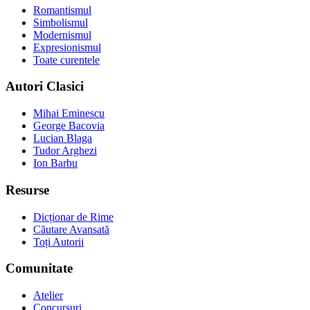
Romantismul
Simbolismul
Modernismul
Expresionismul
Toate curentele
Autori Clasici
Mihai Eminescu
George Bacovia
Lucian Blaga
Tudor Arghezi
Ion Barbu
Resurse
Dicționar de Rime
Căutare Avansată
Toți Autorii
Comunitate
Atelier
Concursuri