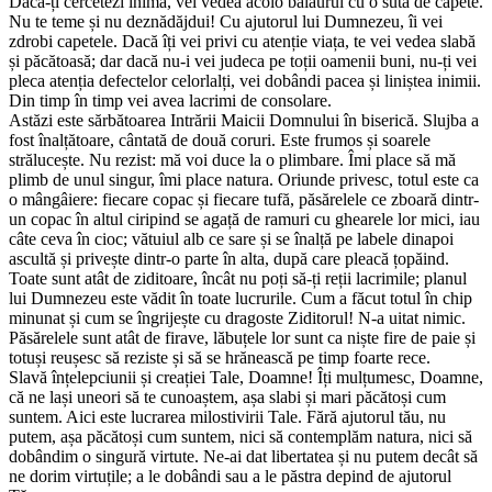
Dacă-ți cercetezi inima, vei vedea acolo balaurul cu o sută de capete.
Nu te teme și nu deznădăjdui! Cu ajutorul lui Dumnezeu, îi vei
zdrobi capetele. Dacă îți vei privi cu atenție viața, te vei vedea slabă
și păcătoasă; dar dacă nu-i vei judeca pe toții oamenii buni, nu-ți vei
pleca atenția defectelor celorlalți, vei dobândi pacea și liniștea inimii.
Din timp în timp vei avea lacrimi de consolare.
Astăzi este sărbătoarea Intrării Maicii Domnului în biserică. Slujba a
fost înalțătoare, cântată de două coruri. Este frumos și soarele
strălucește. Nu rezist: mă voi duce la o plimbare. Îmi place să mă
plimb de unul singur, îmi place natura. Oriunde privesc, totul este ca
o mângâiere: fiecare copac și fiecare tufă, păsărelele ce zboară dintr-
un copac în altul ciripind se agață de ramuri cu ghearele lor mici, iau
câte ceva în cioc; vătuiul alb ce sare și se înalță pe labele dinapoi
ascultă și privește dintr-o parte în alta, după care pleacă țopăind.
Toate sunt atât de ziditoare, încât nu poți să-ți reții lacrimile; planul
lui Dumnezeu este vădit în toate lucrurile. Cum a făcut totul în chip
minunat și cum se îngrijește cu dragoste Ziditorul! N-a uitat nimic.
Păsărelele sunt atât de firave, lăbuțele lor sunt ca niște fire de paie și
totuși reușesc să reziste și să se hrănească pe timp foarte rece.
Slavă înțelepciunii și creației Tale, Doamne! Îți mulțumesc, Doamne,
că ne lași uneori să te cunoaștem, așa slabi și mari păcătoși cum
suntem. Aici este lucrarea milostivirii Tale. Fără ajutorul tău, nu
putem, așa păcătoși cum suntem, nici să contemplăm natura, nici să
dobândim o singură virtute. Ne-ai dat libertatea și nu putem decât să
ne dorim virtuțile; a le dobândi sau a le păstra depind de ajutorul