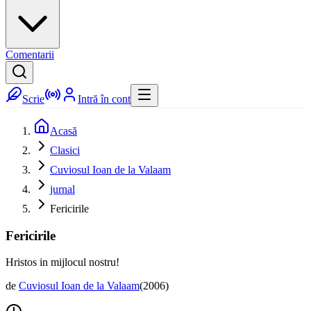
Comentarii
Scrie
Intră în cont
Acasă
Clasici
Cuviosul Ioan de la Valaam
jurnal
Fericirile
Fericirile
Hristos in mijlocul nostru!
de
Cuviosul Ioan de la Valaam
(
2006
)