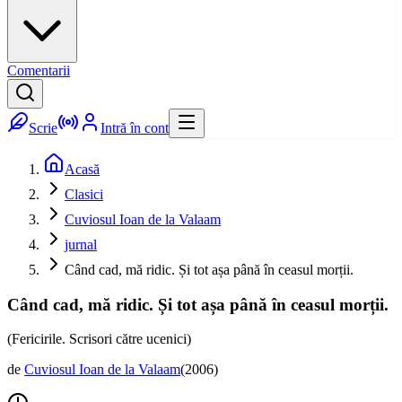
Comentarii
Scrie
Intră în cont
Acasă
Clasici
Cuviosul Ioan de la Valaam
jurnal
Când cad, mă ridic. Și tot așa până în ceasul morții.
Când cad, mă ridic. Și tot așa până în ceasul morții.
(Fericirile. Scrisori către ucenici)
de
Cuviosul Ioan de la Valaam
(
2006
)