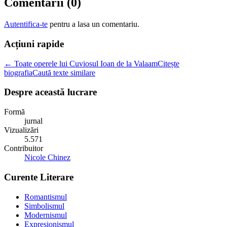
Comentarii (
0
)
Autentifica-te
pentru a lasa un comentariu.
Acțiuni rapide
← Toate operele lui Cuviosul Ioan de la Valaam
Citește
biografia
Caută texte similare
Despre această lucrare
Formă
jurnal
Vizualizări
5.571
Contribuitor
Nicole Chinez
Curente Literare
Romantismul
Simbolismul
Modernismul
Expresionismul