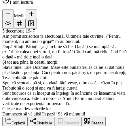
1
min lectură
Mediu
5 decembrie 1947
Am primit scrisorica ta afectuoasă. Ultimele tale cuvinte: \"Pentru
moment, nu am nici o grijă\" m-au bucurat.
După Sfinții Părinți așa și trebuie să fie. Dacă ți se întâmplă să ai
ezitări pe calea unei virtuți, nu fii tristă! Când cad, mă ridic. Cad încă
o dată - mă ridic încă o dată.
Și tot așa până în ceasul morții.
Slavă milei Tale Doamne! Mare este bunatatea Ta că ne-ai dat nouă,
păcătoșilor, pocăința! Căci pentru noi, păcătoșii, nu pentru cei drepți,
Te-ai coborât pe pământ.
Spui că scoteai apă și, deodată, fără veste, o broască a căzut în puț.
Trebuie să o scoți și apa va fi iarăși curată.
Sunt bucuros ca ai început să înțelegi în adâncime ce înseamnă viața
duhovnicească. Este un noroc că Sfinții Părinți au lăsat sfaturi
verificate de experiența lor personală.
Citește mai des scrierile lor.
Dumnezeu să vă aibă în pază! Să vă mântuiți!
Copiază
Distribuie
Salvează
Citează