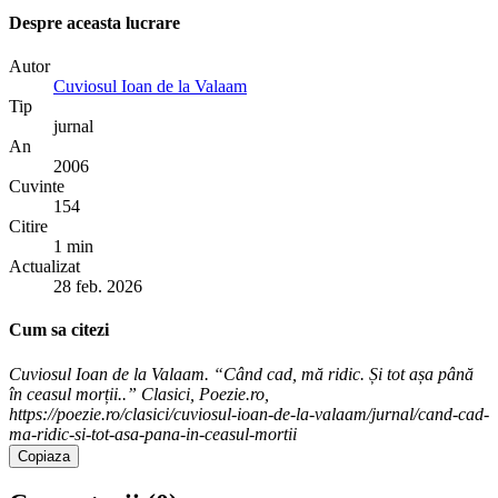
Despre aceasta lucrare
Autor
Cuviosul Ioan de la Valaam
Tip
jurnal
An
2006
Cuvinte
154
Citire
1 min
Actualizat
28 feb. 2026
Cum sa citezi
Cuviosul Ioan de la Valaam. “Când cad, mă ridic. Și tot așa până
în ceasul morții..” Clasici, Poezie.ro,
https://poezie.ro/clasici/cuviosul-ioan-de-la-valaam/jurnal/cand-cad-
ma-ridic-si-tot-asa-pana-in-ceasul-mortii
Copiaza