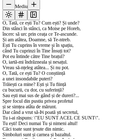
Mediu
O, Tată, ce ești Tu? Cum ești? Și unde?
Din stânci în stânci, ca Moise pe Horeb,
încerc să urc prin ceața ce Te-ascunde.
Și am atâtea, Doamne, să Te-ntreb.
Ești Tu cuprins în vreme și în spațiu,
când Tu cuprinzi în Tine Însuți tot?
Pot eu întinde către Tine brațul?
O, iartă-mi îndrăzneala și nesațul.
Vreau să-nțeleg atâtea... Și nu pot.
O, Tată, ce ești Tu? O conștiință
a unei insondabile puteri?
Trăiești ca mine? Ești și Tu ființă
cu bucurii, cu dor, cu suferință?
Sau ești mai sus de gând și de dureri?...
Spre focul din pustiu privea profetul
și se simțea atâta de mărunt.
Dar când a vrut să-Þi poată ști secretul,
Tu i-ai răspuns: \"EU SUNT ACEL CE SUNT\".
Tu ești! Deci numai Tu și nimeni altul!
Căci toate sunt țesute din nimic.
Simboluri sunt și carnea și bazaltul.