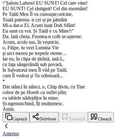
\"Șalom Lahem! EU SUNT! Cel care vine!
EU SUNT! Cel răstignit! Cel din mormânt!
Pe Tatăl Meu Îl va cunoaște-oricine.
Toată puterea- n cer și pe pământ
Mi-a dat-o El. Acum luați Duh Sfânt!
Eu sunt cu voi. Și Tatăl e cu Mine!\"
Da. Iată cheia. Fruntea-n colb se-așterne.
Acum, acolo sus, în veșnicie,
o, Filipe, tu vezi Lumina Vie
și urci mereu pe treptele eterne...
Iar eu, în clipa de țărână, iată-L,
cu fața sângerândă sub povară,
în Salvatorul meu Îl văd pe Tatăl,
cum Îl vedeai și Tu odinioară...
*
Din stânci în stânci, o, Chip divin, cu Tine
cobor de pe Horeb cu suflet plin;
cu tablele nădejdilor în mine.
Și-ngenunchind, Îți mulțumesc.
Amin.
Copiază
Distribuie
Salvează
Citează
Anterior