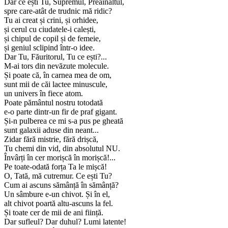
Dar ce ești Tu, Supremul, Preaînaltul,
spre care-atât de trudnic mă ridic?
Tu ai creat și crini, și orhidee,
și cerul cu ciudatele-i calești,
și chipul de copil și de femeie,
și geniul sclipind într-o idee.
Dar Tu, Făuritorul, Tu ce ești?...
M-ai tors din nevăzute molecule.
Și poate că, în carnea mea de om,
sunt mii de căi lactee minuscule,
un univers în fiece atom.
Poate pământul nostru totodată
e-o parte dintr-un fir de praf gigant.
Și-n pulberea ce mi s-a pus pe gheată
sunt galaxii aduse din neant...
Zidar fără mistrie, fără drișcă,
Tu chemi din vid, din absolutul NU.
Învârți în cer morișcă în morișcă!...
Pe toate-odată forța Ta le mișcă!
O, Tată, mă cutremur. Ce ești Tu?
Cum ai ascuns sămânță în sămânță?
Un sâmbure e-un chivot. Și în el,
alt chivot poartă altu-ascuns la fel.
Și toate cer de mii de ani ființă.
Dar sufleul? Dar duhul? Lumi latente!