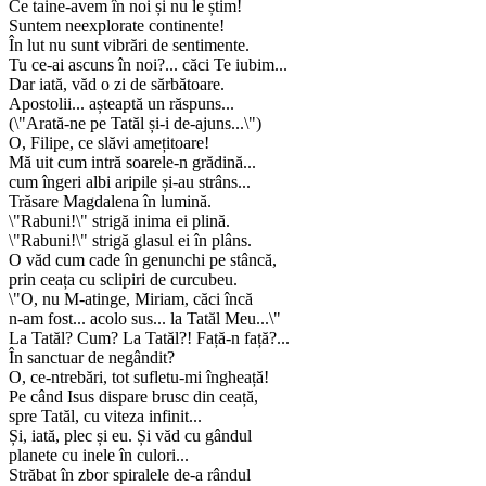
Ce taine-avem în noi și nu le știm!
Suntem neexplorate continente!
În lut nu sunt vibrări de sentimente.
Tu ce-ai ascuns în noi?... căci Te iubim...
Dar iată, văd o zi de sărbătoare.
Apostolii... așteaptă un răspuns...
(\"Arată-ne pe Tatăl și-i de-ajuns...\")
O, Filipe, ce slăvi amețitoare!
Mă uit cum intră soarele-n grădină...
cum îngeri albi aripile și-au strâns...
Trăsare Magdalena în lumină.
\"Rabuni!\" strigă inima ei plină.
\"Rabuni!\" strigă glasul ei în plâns.
O văd cum cade în genunchi pe stâncă,
prin ceața cu sclipiri de curcubeu.
\"O, nu M-atinge, Miriam, căci încă
n-am fost... acolo sus... la Tatăl Meu...\"
La Tatăl? Cum? La Tatăl?! Față-n față?...
În sanctuar de negândit?
O, ce-ntrebări, tot sufletu-mi îngheață!
Pe când Isus dispare brusc din ceață,
spre Tatăl, cu viteza infinit...
Și, iată, plec și eu. Și văd cu gândul
planete cu inele în culori...
Străbat în zbor spiralele de-a rândul