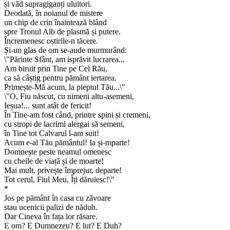
și văd supragiganți uluitori.
Deodată, în noianul de mistere
un chip de crin înaintează blând
spre Tronul Alb de plasmă și putere.
Încremenesc oștirile-n tăcere.
Și-un glas de om se-aude murmurând:
\"Părinte Sfânt, am isprăvit lucrarea...
Am biruit prin Tine pe Cel Rău,
ca să câștig pentru pământ iertarea.
Primește-Mă acum, la pieptul Tău...\"
\"O, Fiu născut, cu nimeni altu-asemeni,
Ieșua!... sunt atât de fericit!
În Tine-am fost când, printre spini și cremeni,
cu stropi de lacrimi alergai să semeni,
în Tine tot Calvarul l-am suit!
Acum e-al Tău pământul! Ia și-mparte!
Domnește peste neamul omenesc
cu cheile de viață și de moarte!
Mai mult, privește împrejur, departe!
Tot cerul, Fiul Meu, Îți dăruiesc!\"
*
Jos pe pământ în casa cu zăvoare
stau ucenicii palizi de năduh.
Dar Cineva în fața lor răsare.
E om? E Dumnezeu? E lut? E Duh?