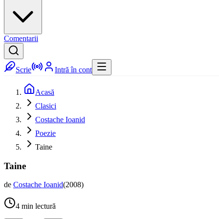
Comentarii
Scrie
Intră în cont
Acasă
Clasici
Costache Ioanid
Poezie
Taine
Taine
de
Costache Ioanid
(
2008
)
4
min lectură