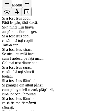
Mediu
Și a fost Isus copil...
Fără leagăn, fără slavă.
Și-n ființa Lui firavă
au pătruns fiori de ger.
Și a fost Isus copil,
ca să aibă toți copiii
Tată-n cer.
Și a fost Isus sărac.
Se uitau cu milă bacii
cum I-ardeau pe față macii.
Cel mai trist dintre copii.
Și a fost Isus sărac,
ca să aibă toți săracii
bogății.
Și a fost Isus flămând.
Și plângea din albul pânzii
cum plâng mieii-n zori, plăpânzii,
cu-a lor ochi înrourați.
Și a fost Isus flămând,
ca să fie toți flămânzii
săturați.