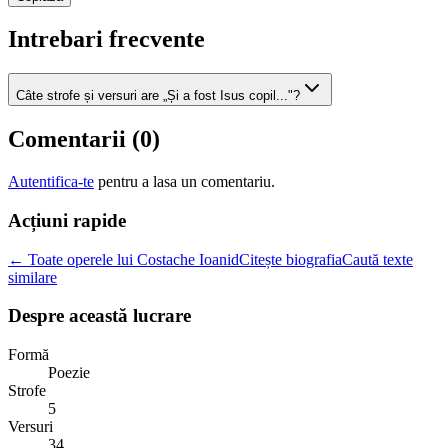
Intrebari frecvente
Câte strofe și versuri are „Și a fost Isus copil..."?
Comentarii (
0
)
Autentifica-te
pentru a lasa un comentariu.
Acțiuni rapide
← Toate operele lui Costache Ioanid
Citește biografia
Caută texte
similare
Despre această lucrare
Formă
Poezie
Strofe
5
Versuri
34