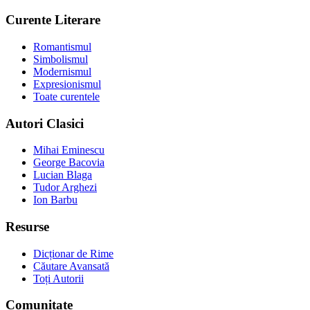
Curente Literare
Romantismul
Simbolismul
Modernismul
Expresionismul
Toate curentele
Autori Clasici
Mihai Eminescu
George Bacovia
Lucian Blaga
Tudor Arghezi
Ion Barbu
Resurse
Dicționar de Rime
Căutare Avansată
Toți Autorii
Comunitate