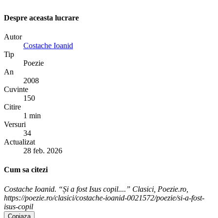
Despre aceasta lucrare
Autor
Costache Ioanid
Tip
Poezie
An
2008
Cuvinte
150
Citire
1 min
Versuri
34
Actualizat
28 feb. 2026
Cum sa citezi
Costache Ioanid. “Și a fost Isus copil....” Clasici, Poezie.ro,
https://poezie.ro/clasici/costache-ioanid-0021572/poezie/si-a-fost-
isus-copil
Copiaza