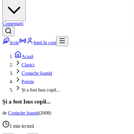
Comentarii
Scrie
Intră în cont
Acasă
Clasici
Costache Ioanid
Poezie
Și a fost Isus copil...
Și a fost Isus copil...
de
Costache Ioanid
(
2008
)
1
min lectură