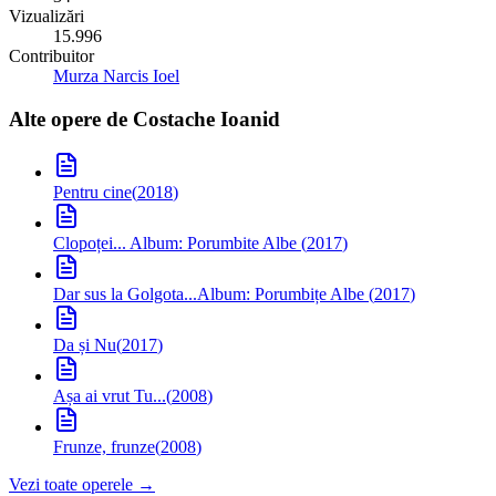
Vizualizări
15.996
Contribuitor
Murza Narcis Ioel
Alte opere de
Costache Ioanid
Pentru cine
(
2018
)
Clopoței...
Album: Porumbite Albe
(
2017
)
Dar sus la Golgota...
Album: Porumbițe Albe
(
2017
)
Da și Nu
(
2017
)
Așa ai vrut Tu...
(
2008
)
Frunze, frunze
(
2008
)
Vezi toate operele →