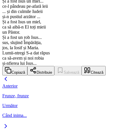
Și a fost Isus un miel...
ce-l pândeau pe-afară leii
... și din culmile Iudeii
și-n pustiul arzător ...
Și a fost Isus un miel,
ca să aibă-n El toți mieii
un Păstor.
Și a fost un rob Isus...
sus, slujind Împărăția,
jos, la Iosif și Maria.
Lumii-ntregi S-a dat răpus
ca să-avem și noi robia
și-nfierea lui Isus...
Copiază
Distribuie
Salvează
Citează
Anterior
Frunze, frunze
Următor
Când inima...