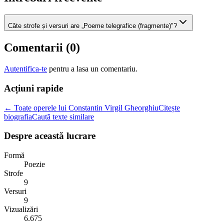
Câte strofe și versuri are „Poeme telegrafice (fragmente)"?
Comentarii (
0
)
Autentifica-te
pentru a lasa un comentariu.
Acțiuni rapide
← Toate operele lui Constantin Virgil Gheorghiu
Citește
biografia
Caută texte similare
Despre această lucrare
Formă
Poezie
Strofe
9
Versuri
9
Vizualizări
6.675