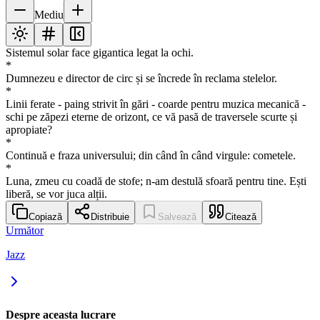
Mediu
Sistemul solar face gigantica legat la ochi.
*
Dumnezeu e director de circ și se încrede în reclama stelelor.
*
Linii ferate - paing strivit în gări - coarde pentru muzica mecanică -
schi pe zăpezi eterne de orizont, ce vă pasă de traversele scurte și
apropiate?
*
Continuă e fraza universului; din când în când virgule: cometele.
*
Luna, zmeu cu coadă de stofe; n-am destulă sfoară pentru tine. Ești
liberă, se vor juca alții.
Copiază
Distribuie
Salvează
Citează
Următor
Jazz
Despre aceasta lucrare