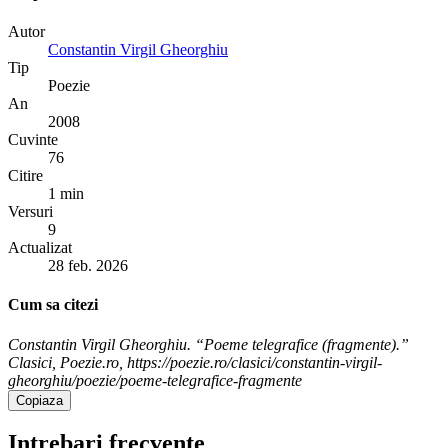
Autor
Constantin Virgil Gheorghiu
Tip
Poezie
An
2008
Cuvinte
76
Citire
1 min
Versuri
9
Actualizat
28 feb. 2026
Cum sa citezi
Constantin Virgil Gheorghiu. “Poeme telegrafice (fragmente).”
Clasici, Poezie.ro, https://poezie.ro/clasici/constantin-virgil-
gheorghiu/poezie/poeme-telegrafice-fragmente
Copiaza
Intrebari frecvente