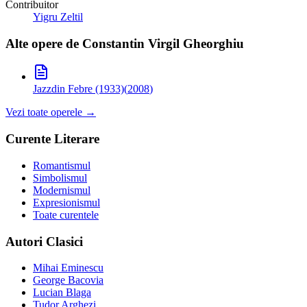
Contribuitor
Yigru Zeltil
Alte opere de
Constantin Virgil Gheorghiu
Jazz
din Febre (1933)
(
2008
)
Vezi toate operele →
Curente Literare
Romantismul
Simbolismul
Modernismul
Expresionismul
Toate curentele
Autori Clasici
Mihai Eminescu
George Bacovia
Lucian Blaga
Tudor Arghezi