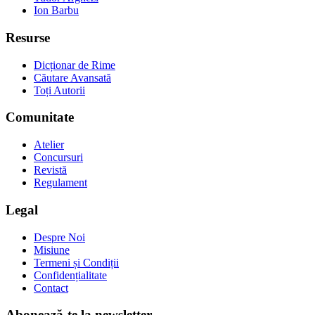
Ion Barbu
Resurse
Dicționar de Rime
Căutare Avansată
Toți Autorii
Comunitate
Atelier
Concursuri
Revistă
Regulament
Legal
Despre Noi
Misiune
Termeni și Condiții
Confidențialitate
Contact
Abonează-te la newsletter