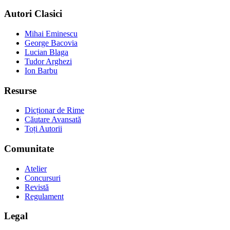
Autori Clasici
Mihai Eminescu
George Bacovia
Lucian Blaga
Tudor Arghezi
Ion Barbu
Resurse
Dicționar de Rime
Căutare Avansată
Toți Autorii
Comunitate
Atelier
Concursuri
Revistă
Regulament
Legal