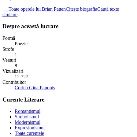
← Toate operele lui Brian Patten
Citește biografia
Caută texte
similare
Despre această lucrare
Formă
Poezie
Strofe
1
Versuri
8
Vizualizări
12.727
Contribuitor
Corina Gina Papouis
Curente Literare
Romantismul
Simbolismul
Modernismul
Expresionismul
Toate curentele