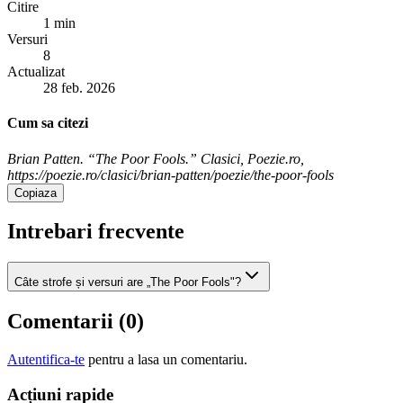
Citire
1 min
Versuri
8
Actualizat
28 feb. 2026
Cum sa citezi
Brian Patten. “The Poor Fools.” Clasici, Poezie.ro,
https://poezie.ro/clasici/brian-patten/poezie/the-poor-fools
Copiaza
Intrebari frecvente
Câte strofe și versuri are „The Poor Fools"?
Comentarii (
0
)
Autentifica-te
pentru a lasa un comentariu.
Acțiuni rapide