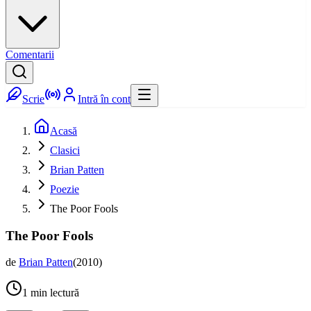
Comentarii
Scrie
Intră în cont
Acasă
Clasici
Brian Patten
Poezie
The Poor Fools
The Poor Fools
de
Brian Patten
(
2010
)
1
min lectură