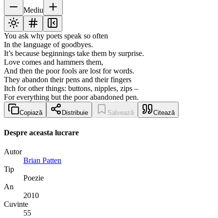
Mediu
You ask why poets speak so often
In the language of goodbyes.
It’s because beginnings take them by surprise.
Love comes and hammers them,
And then the poor fools are lost for words.
They abandon their pens and their fingers
Itch for other things: buttons, nipples, zips –
For everything but the poor abandoned pen.
Copiază
Distribuie
Salvează
Citează
Despre aceasta lucrare
Autor
Brian Patten
Tip
Poezie
An
2010
Cuvinte
55