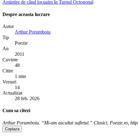
Amintire de când locuaim în Turnul Octogonal
Despre aceasta lucrare
Autor
Arthur Porumboiu
Tip
Poezie
An
2011
Cuvinte
48
Citire
1 min
Versuri
14
Actualizat
28 feb. 2026
Cum sa citezi
Arthur Porumboiu. “Mi-am ascultat sufletul.” Clasici, Poezie.ro, http
Copiaza