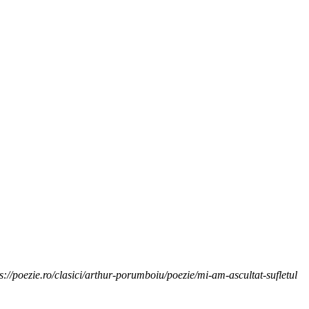
s://poezie.ro/clasici/arthur-porumboiu/poezie/mi-am-ascultat-sufletul