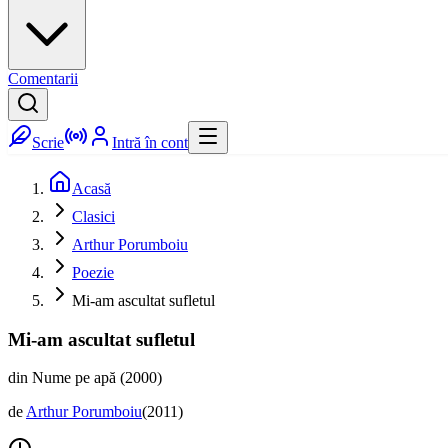
Comentarii
Scrie
Intră în cont
Acasă
Clasici
Arthur Porumboiu
Poezie
Mi-am ascultat sufletul
Mi-am ascultat sufletul
din Nume pe apă (2000)
de
Arthur Porumboiu
(
2011
)