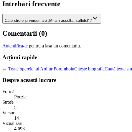
Intrebari frecvente
Câte strofe și versuri are „Mi-am ascultat sufletul"?
Comentarii (
0
)
Autentifica-te
pentru a lasa un comentariu.
Acțiuni rapide
← Toate operele lui Arthur Porumboiu
Citește biografia
Caută texte sim
Despre această lucrare
Formă
Poezie
Strofe
5
Versuri
14
Vizualizări
4.693