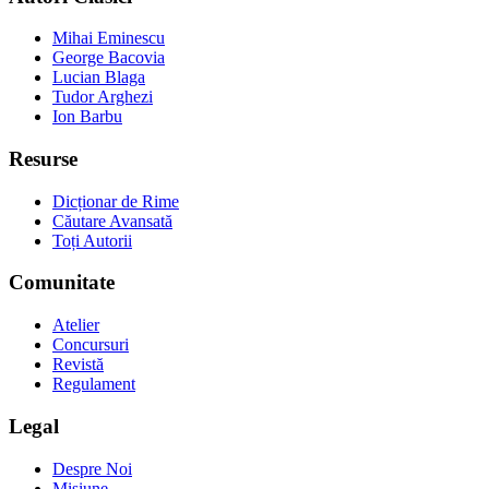
Mihai Eminescu
George Bacovia
Lucian Blaga
Tudor Arghezi
Ion Barbu
Resurse
Dicționar de Rime
Căutare Avansată
Toți Autorii
Comunitate
Atelier
Concursuri
Revistă
Regulament
Legal
Despre Noi
Misiune