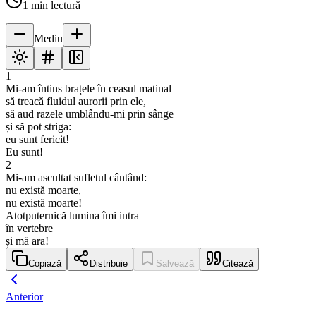
1
min lectură
Mediu
1
Mi-am întins brațele în ceasul matinal
să treacă fluidul aurorii prin ele,
să aud razele umblându-mi prin sânge
și să pot striga:
eu sunt fericit!
Eu sunt!
2
Mi-am ascultat sufletul cântând:
nu există moarte,
nu există moarte!
Atotputernică lumina îmi intra
în vertebre
și mă ara!
Copiază
Distribuie
Salvează
Citează
Anterior