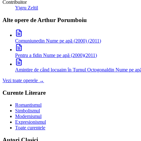
Contribuitor
Yigru Zeltil
Alte opere de
Arthur Porumboiu
Comuniune
din Nume pe apă (2000)
(
2011
)
Pentru a fi
din Nume pe apă (2000)
(
2011
)
Amintire de când locuaim în Turnul Octogonal
din Nume pe ap
Vezi toate operele →
Curente Literare
Romantismul
Simbolismul
Modernismul
Expresionismul
Toate curentele
Autori Clasici