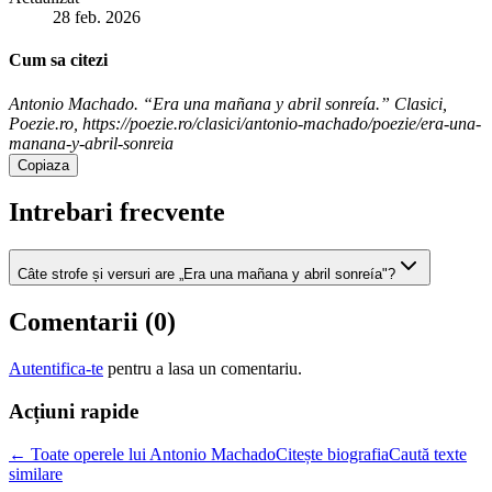
28 feb. 2026
Cum sa citezi
Antonio Machado. “Era una mañana y abril sonreía.” Clasici,
Poezie.ro, https://poezie.ro/clasici/antonio-machado/poezie/era-una-
manana-y-abril-sonreia
Copiaza
Intrebari frecvente
Câte strofe și versuri are „Era una mañana y abril sonreía"?
Comentarii (
0
)
Autentifica-te
pentru a lasa un comentariu.
Acțiuni rapide
← Toate operele lui Antonio Machado
Citește biografia
Caută texte
similare