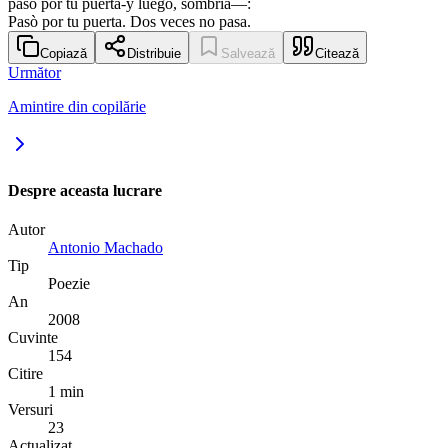
pasò por tu puerta-y luego, sombría—:
Pasò por tu puerta. Dos veces no pasa.
Copiază
Distribuie
Salvează
Citează
Următor
Amintire din copilărie
Despre aceasta lucrare
Autor
Antonio Machado
Tip
Poezie
An
2008
Cuvinte
154
Citire
1 min
Versuri
23
Actualizat