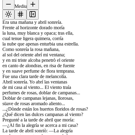
Mediu
Era una mañana y abril sonreía.
Frente al horizonte dorado moría
la luna, muy blanca y opaca; tras ella,
cual tenue ligera quimera, corría
la nube que apenas enturbia una estrella.
Como sonreía la rosa mañana,
al sol del oriente abrí mi ventana;
y en mi triste alcoba penetrò el oriente
en canto de alondras, en risa de fuente
y en suave perfume de flora temprana.
Fue una clara tarde de melancolía.
Abril sonreía. Yo abrí las ventanas
de mi casa al viento... El viento traía
perfumes de rosas, doblar de campanas...
Doblar de campanas lejanas, llorosas,
süave de rosas aromado aliento...
...¿Dònde están los huertos floridos de rosas?
¿Qué dicen las dulces campanas al viento?
Pregunté a la tarde de abril que moría:
—¿Al fin la alegría se acerca a mi casa?
La tarde de abril sonriò: —La alegría