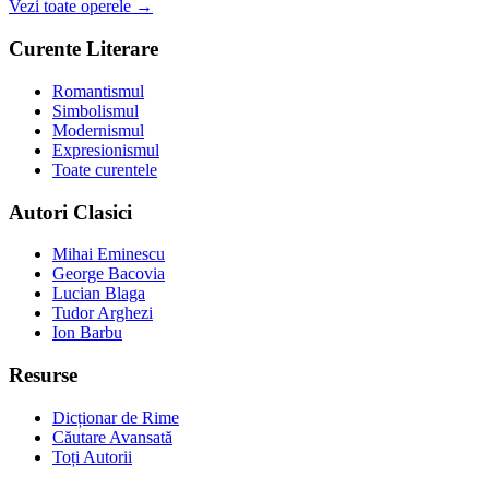
Vezi toate operele →
Curente Literare
Romantismul
Simbolismul
Modernismul
Expresionismul
Toate curentele
Autori Clasici
Mihai Eminescu
George Bacovia
Lucian Blaga
Tudor Arghezi
Ion Barbu
Resurse
Dicționar de Rime
Căutare Avansată
Toți Autorii