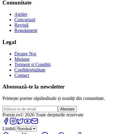
Comunitate
Atelier
Concursuri
Revistă
Regulament
Legal
Despre Noi
Misiune
Termeni și Condiții
Confidențialitate
Contact
Abonează-te la newsletter
Primește poeme săptămânale și noutăți din comunitate.
Abonare
Poezie
.ro
© 2026 Toate drepturile rezervate
Limbă: