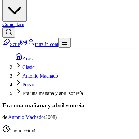
Comentarii
Scrie
Intră în cont
Acasă
Clasici
Antonio Machado
Poezie
Era una mañana y abril sonreía
Era una mañana y abril sonreía
de
Antonio Machado
(
2008
)
1
min lectură