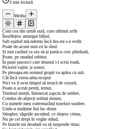
3
min lectură
Mediu
Cum cea din urmă rază, cum ultimul zefir
Însuflețesc amurgul blând,
Sub eșafod mă-ndemn încă lira-mi s-o resfir.
Poate de-acum sunt eu la rând.
Și mai curând ca ora să-și pună-n cerc plimbată,
Poate, pe smalțul orbitor,
În pașii șasezeci care drumul i-l scriu roată,
Piciorul vajnic și sonor;
Pe pleoapa-mi somnul gropii va apăsa cu ură.
Cât încă versu-abia-nceput
Nici va fi avut timpul să treacă de cezură,
Poate-n acești pereți, temut,
Trimisul morții, întunecat zapciu de umbre,
Condus de-abjecți soldați duium,
Cu numele meu cutremurând tuneluri sumbre,
Unde-n mulțime îmi fac drum
Stingher, săgețile ascuțind, ce slujesc crima,
Nu pe cel drept în veghe stând,
Pe buzele-mi deodată va să suspende rima;