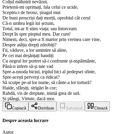
Colțul mâhnirii nevăzut,
Prietenii-mi oprimați, fala celui ce ucide,
Sceptru-i de bronz, șiragul mut
De buni proscriși dați morții, oprobiul cât cerul
Că-n umbra legii lui șezum,
Totul, mi-ar fi stins viața; sau întorceam
Drept în spre pieptul meu. Dar cum!
Nimeni, deci, spre-a fi martor prin vremea care vine,
Despre atâția drepți zdrobiți?
Fii, văduve, a lor amintire să aline,
Pe cei mai deșănțați bandiți
Cu negrul lor portret să-i confrunte și-nspăimânte,
Până-n infern să-și taie vad
Spre-a-nnoda biciul, triplul bici al pedepsei sfinte,
Spre-acești perverși ca ridicat?
Să scuipe pe-al lor nume, să cânte-a lor tortură?
Haide, sfârșiți, strigări în cor;
Rabdă, vis de dreptate, inimă grea de ură.
Și plângi, Virtute, dacă mor.
Copiază
Distribuie
Salvează
Citează
Despre aceasta lucrare
Autor