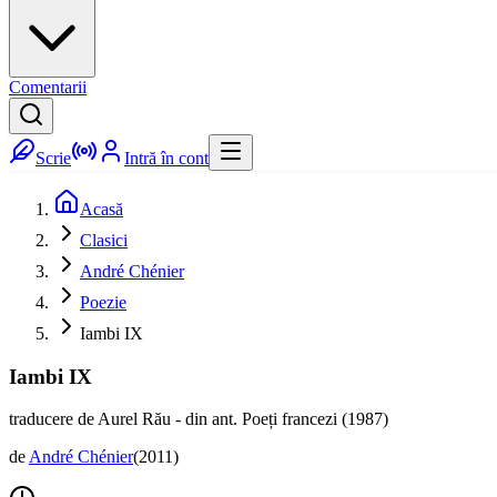
Comentarii
Scrie
Intră în cont
Acasă
Clasici
André Chénier
Poezie
Iambi IX
Iambi IX
traducere de Aurel Rău - din ant. Poeți francezi (1987)
de
André Chénier
(
2011
)