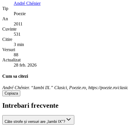
André Chénier
Tip
Poezie
An
2011
Cuvinte
531
Citire
3 min
Versuri
88
Actualizat
28 feb. 2026
Cum sa citezi
André Chénier. “Iambi IX.” Clasici, Poezie.ro, https://poezie.ro/clasi
Copiaza
Intrebari frecvente
Câte strofe și versuri are „Iambi IX"?