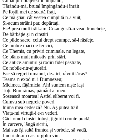
Cu lanțuri brațele-mi umplând,
Târându-mă, brutal împingându-i înrăit
Pe foștii mei de soartă frați,
Ce mă știau cât vestea cumplită n-a vuit,
Și-acum străini par, depărtați.
Fie! prea mult trăit-am. Ce-augustă-n veac franchețe,
De bărbăție și-n cinstiri
Ce pilde sacre, celui drept scumpe, să-l răsfețe,
Ce umbre mari de fericiri,
Ce Themis, cu priviri criminale, nu legate,
Ce plâns mult milostiv prin stări,
Ce antice-amintiri și rodiri fidel păstrate,
Ce nobile-ntr-ajutorări,
Fac să regreți umanul, de-aici, râvnit lăcaș?
Teama-n exod ni-i Dumnezeu;
Micimea, fățărnicia. Ah! suntem niște lași
Toți. Bun rămas, pământ al meu.
Sosească moartea! Astfel eliberat voi fi.
Cumva sub negrele poveri
Inima mea cedează? Nu. Aș putea trăi!
Viața-mi virtuții-i e-n vederi.
Căci omul cinstei totuși, jignirii crunte pradă,
În carcere, lângă sicriu,
Mai sus își saltă fruntea și vorbele, să vadă,
Luciri de-un cast orgoliu viu.