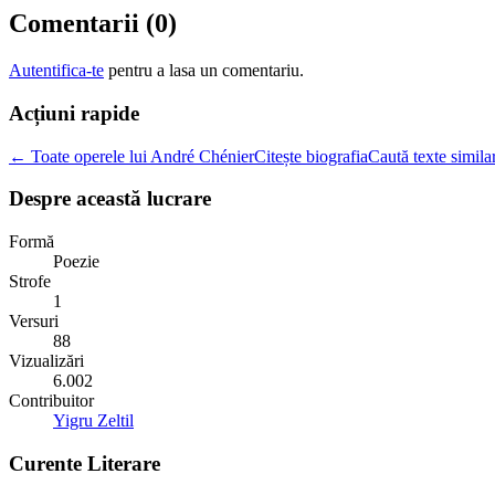
Comentarii (
0
)
Autentifica-te
pentru a lasa un comentariu.
Acțiuni rapide
← Toate operele lui André Chénier
Citește biografia
Caută texte simila
Despre această lucrare
Formă
Poezie
Strofe
1
Versuri
88
Vizualizări
6.002
Contribuitor
Yigru Zeltil
Curente Literare