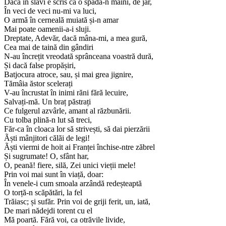
Dacă în slăvi e scris că o spadă-n mâini, de jar,
În veci de veci nu-mi va luci,
O armă în cerneală muiată și-n amar
Mai poate oamenii-a-i sluji.
Dreptate, Adevăr, dacă mâna-mi, a mea gură,
Cea mai de taină din gândiri
N-au încrețit vreodată sprânceana voastră dură,
Și dacă false propășiri,
Batjocura atroce, sau, și mai grea jignire,
Tămâia ăstor scelerați
V-au încrustat în inimi răni fără lecuire,
Salvați-mă. Un braț păstrați
Ce fulgerul azvârle, amant al răzbunării.
Cu tolba plină-n lut să treci,
Făr-ca în cloaca lor să strivești, să dai pierzării
Ãști mânjitori călăi de legi!
Ãști viermi de hoit ai Franței închise-ntre zăbrel
Și sugrumate! O, sfânt har,
O, peană! fiere, silă, Zei unici vieții mele!
Prin voi mai sunt în viață, doar:
În venele-i cum smoala arzândă redeșteaptă
O torță-n scăpătări, la fel
Trăiasc; și sufăr. Prin voi de griji ferit, un, iată,
De mari nădejdi torent cu el
Mă poartă. Fără voi, ca otrăvile livide,