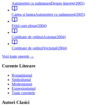
Autoportret cu palimpsest
Despre tinerețe
(
2005
)
Cartea si lumea
Autoportret cu palimpsest
(
2005
)
Felul cum ploua
(
2004
)
Coridoare de oglinzi
Axioma
(
2004
)
Coridoare de oglinzi
Vectorial
(
2004
)
Vezi toate operele →
Curente Literare
Romantismul
Simbolismul
Modernismul
Expresionismul
Toate curentele
Autori Clasici