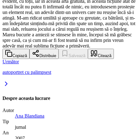
evident, cu toții, iar în această artă gratuită, în această ficțiune atât de
totală încât nu putea fi infirmată de nimic, eu introdusesem prostește
un element real, un adevăr dintr-un univers care nu reușise încă să-i
atingă. M-am ridicat umilită și aproape cu greutate, ca bătrânii, și m-
am îndepărtat simțindu-mă privită din spate un timp, auzind apoi, tot
mai slab, reluarea jocului a cărui regulă nu reușisem să o înțeleg.
Marea bucurie a amiezii se stinsese în mine, începui să mă grăbesc
spre casă, ca și cum mi-ar fi fost teamă să nu infirm prin vreun
adevăr mai real sublima ficțiune a primăverii.
Copiază
Distribuie
Salvează
Citează
Următor
autoportret cu palimpsest
Despre aceasta lucrare
Autor
Ana Blandiana
Tip
jurnal
An
2007