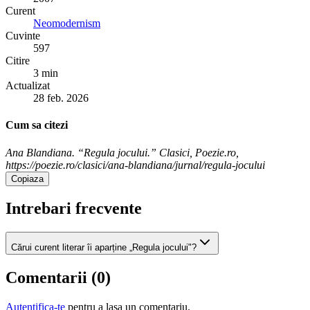
Curent
Neomodernism
Cuvinte
597
Citire
3 min
Actualizat
28 feb. 2026
Cum sa citezi
Ana Blandiana. “Regula jocului.” Clasici, Poezie.ro,
https://poezie.ro/clasici/ana-blandiana/jurnal/regula-jocului
Copiaza
Intrebari frecvente
Cărui curent literar îi aparține „Regula jocului"?
Comentarii (
0
)
Autentifica-te
pentru a lasa un comentariu.