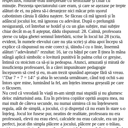
respectuos, rolurile erau interpretate cu seriozitate și chiar cu
minuție. Prezența spectatorului care eram, și care se așezase pe trepte
alături de ei, nu părea să-i deranjeze nici măcar prin ușorul
cabotinism căruia îi dădea naștere. Se făceau că mă ignoră și în
adâncul jocului lor, mă ignorau cu adevărat. După o prelungită
nesiguranță, cel întrebat se hotărî și cu un glas subțire, mai subțire
chiar decât m-aș fi așteptat, dădu răspunsul: 28. Calmă, profesoara
șterse cu talpa ghetei semnul întrebării, scrise în locul lui 28 (scria,
evident, în numele elevului care nu știa scrie) și abia apoi începu să
explice că răspunsul nu este corect și, tăindu-l cu o linie, însemnă
alături \"adevăratul\" rezultat: 16, iar cu bățul pe care îl ținea în mâna
stângă aplică simbolic o lovitură punitivă în palma celui ce greșise,
întinsă cu stoicism ca să-și ia pedeapsa. Atunci, amuzată și mirată de
insuficiența profesoarei, în a cărei impunătoare pedagogie
începusem să cred și eu, m-am trezit spunând aproape fără să vreau.
\"Dar 7 + 7 = 14\" și abia în secunda următoare, când toți ochii s-au
întors spre mine, luminând la fel, am înțeles imensa greșeală pe care
o făcusem.
Nu cred că vreodată în viață m-am simțit mai stupidă și nu glumesc
deloc mărturisind asta. Era în privirea copiilor oprită asupra mea, nu
mai mult de câteva secunde, nu numai uimirea că nu înțelesesem
regula, atât de simplă, a jocului, ci și disprețul că nu eram în stare s-o
înțeleg. Jocul lor fusese pur, neatins de realitate, profesoara nu era
profesoară, elevii nu erau elevi, calculele nu erau calcule, era un joc
perfect, jucat din simpla plăcere a jocului, plăcere pe care o trăiau,