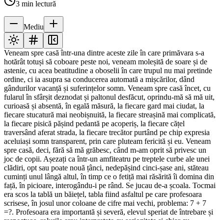
3
min lectură
Mediu
Veneam spre casă într-una dintre aceste zile în care primăvara s-a
hotărât totuși să coboare peste noi, veneam moleșită de soare și de
astenie, cu acea beatitudine a oboselii în care trupul nu mai pretinde
ordine, ci ia asupra sa conducerea automată a mișcărilor, dând
gândurilor vacanță și suferințelor somn. Veneam spre casă încet, cu
fularul în sfârșit deznodat și paltonul desfăcut, oprindu-mă să mă uit,
curioasă și absentă, în egală măsură, la fiecare gard mai ciudat, la
fiecare stucatură mai neobișnuită, la fiecare streașină mai complicată,
la fiecare pisică pășind pedantă pe acoperiș, la fiecare cățel
traversând aferat strada, la fiecare trecător purtând pe chip expresia
aceluiași somn transparent, prin care pluteam fericită și eu. Veneam
spre casă, deci, fără să mă grăbesc, când m-am oprit să privesc un
joc de copii. Așezați ca într-un amfiteatru pe treptele curbe ale unei
clădiri, opt sau poate nouă țânci, nedepășind cinci-șase ani, stăteau
cuminți unul lângă altul, în timp ce o fetiță mai răsărită îi domina din
față, în picioare, interogându-i pe rând. Se jucau de-a școala. Tocmai
era scos la tablă un băiețel, tabla fiind asfaltul pe care profesoara
scrisese, în josul unor coloane de cifre mai vechi, problema: 7 + 7
=?. Profesoara era importantă și severă, elevul speriat de întrebare și