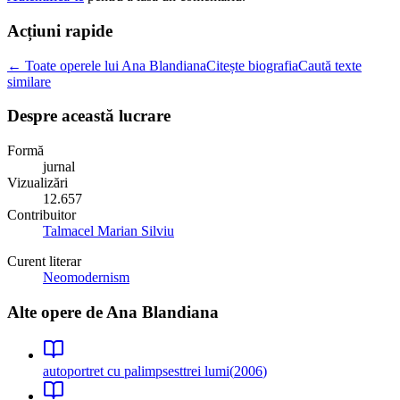
Acțiuni rapide
← Toate operele lui Ana Blandiana
Citește biografia
Caută texte
similare
Despre această lucrare
Formă
jurnal
Vizualizări
12.657
Contribuitor
Talmacel Marian Silviu
Curent literar
Neomodernism
Alte opere de
Ana Blandiana
autoportret cu palimpsest
trei lumi
(
2006
)