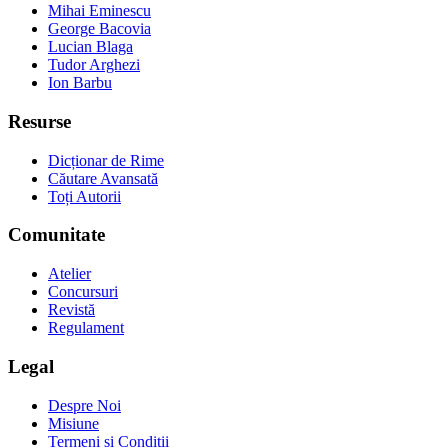
Mihai Eminescu
George Bacovia
Lucian Blaga
Tudor Arghezi
Ion Barbu
Resurse
Dicționar de Rime
Căutare Avansată
Toți Autorii
Comunitate
Atelier
Concursuri
Revistă
Regulament
Legal
Despre Noi
Misiune
Termeni și Condiții