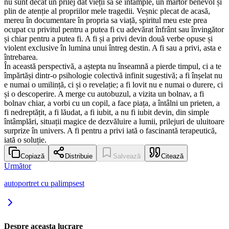
nu sunt decât un prilej dat vieții să se întâmple, un martor benevol și
plin de atenție al propriilor mele tragedii. Veșnic plecat de acasă,
mereu în documentare în propria sa viață, spiritul meu este prea
ocupat cu privitul pentru a putea fi cu adevărat înfrânt sau învingător
și chiar pentru a putea fi. A fi și a privi devin două verbe opuse și
violent exclusive în lumina unui întreg destin. A fi sau a privi, asta e
întrebarea.
În această perspectivă, a aștepta nu înseamnă a pierde timpul, ci a te
împărtăși dintr-o psihologie colectivă infinit sugestivă; a fi înșelat nu
e numai o umilință, ci și o revelație; a fi lovit nu e numai o durere, ci
și o descoperire. A merge cu autobuzul, a vizita un bolnav, a fi
bolnav chiar, a vorbi cu un copil, a face piața, a întâlni un prieten, a
fi nedreptățit, a fi lăudat, a fi iubit, a nu fi iubit devin, din simple
întâmplări, situații magice de dezvăluire a lumii, prilejuri de uluitoare
surprize în univers. A fi pentru a privi iată o fascinantă terapeutică,
iată o soluție.
Copiază
Distribuie
Salvează
Citează
Următor
autoportret cu palimpsest
Despre aceasta lucrare