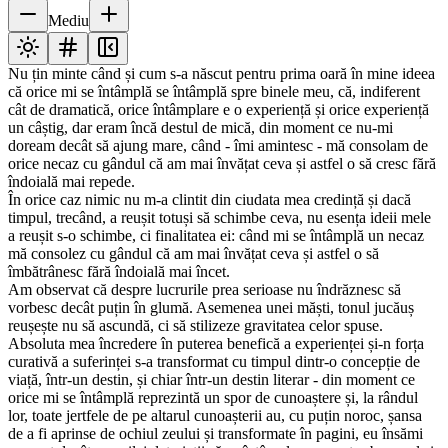
Mediu
Nu țin minte când și cum s-a născut pentru prima oară în mine ideea
că orice mi se întâmplă se întâmplă spre binele meu, că, indiferent
cât de dramatică, orice întâmplare e o experiență și orice experiență
un câștig, dar eram încă destul de mică, din moment ce nu-mi
doream decât să ajung mare, când - îmi amintesc - mă consolam de
orice necaz cu gândul că am mai învățat ceva și astfel o să cresc fără
îndoială mai repede.
În orice caz nimic nu m-a clintit din ciudata mea credință și dacă
timpul, trecând, a reușit totuși să schimbe ceva, nu esența ideii mele
a reușit s-o schimbe, ci finalitatea ei: când mi se întâmplă un necaz
mă consolez cu gândul că am mai învățat ceva și astfel o să
îmbătrânesc fără îndoială mai încet.
Am observat că despre lucrurile prea serioase nu îndrăznesc să
vorbesc decât puțin în glumă. Asemenea unei măști, tonul jucăuș
reușește nu să ascundă, ci să stilizeze gravitatea celor spuse.
Absoluta mea încredere în puterea benefică a experienței și-n forța
curativă a suferinței s-a transformat cu timpul dintr-o concepție de
viață, într-un destin, și chiar într-un destin literar - din moment ce
orice mi se întâmplă reprezintă un spor de cunoaștere și, la rândul
lor, toate jertfele de pe altarul cunoașterii au, cu puțin noroc, șansa
de a fi aprinse de ochiul zeului și transformate în pagini, eu însămi