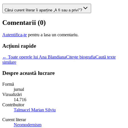
Cărui curent literar îi aparține „A fi sau a privi"?
Comentarii (
0
)
Autentifica-te
pentru a lasa un comentariu.
Acțiuni rapide
← Toate operele lui Ana Blandiana
Citește biografia
Caută texte
similare
Despre această lucrare
Formă
jurnal
Vizualizări
14.716
Contribuitor
Talmacel Marian Silviu
Curent literar
Neomodernism