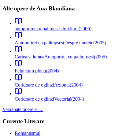
Alte opere de
Ana Blandiana
autoportret cu palimpsest
trei lumi
(
2006
)
Autoportret cu palimpsest
Despre tinerețe
(
2005
)
Cartea si lumea
Autoportret cu palimpsest
(
2005
)
Felul cum ploua
(
2004
)
Coridoare de oglinzi
Axioma
(
2004
)
Coridoare de oglinzi
Vectorial
(
2004
)
Vezi toate operele →
Curente Literare
Romantismul