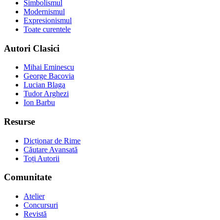
Simbolismul
Modernismul
Expresionismul
Toate curentele
Autori Clasici
Mihai Eminescu
George Bacovia
Lucian Blaga
Tudor Arghezi
Ion Barbu
Resurse
Dicționar de Rime
Căutare Avansată
Toți Autorii
Comunitate
Atelier
Concursuri
Revistă