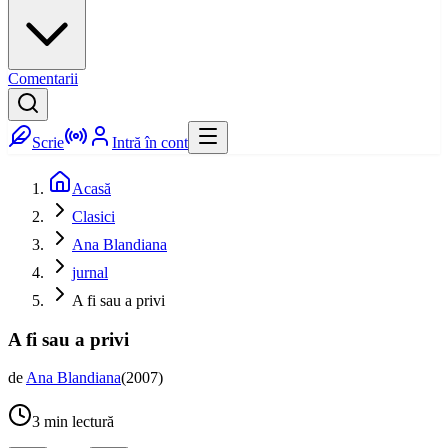
Comentarii
Scrie
Intră în cont
Acasă
Clasici
Ana Blandiana
jurnal
A fi sau a privi
A fi sau a privi
de
Ana Blandiana
(
2007
)
3
min lectură