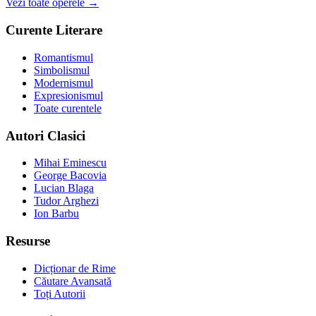
Vezi toate operele →
Curente Literare
Romantismul
Simbolismul
Modernismul
Expresionismul
Toate curentele
Autori Clasici
Mihai Eminescu
George Bacovia
Lucian Blaga
Tudor Arghezi
Ion Barbu
Resurse
Dicționar de Rime
Căutare Avansată
Toți Autorii