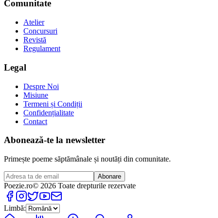
Comunitate
Atelier
Concursuri
Revistă
Regulament
Legal
Despre Noi
Misiune
Termeni și Condiții
Confidențialitate
Contact
Abonează-te la newsletter
Primește poeme săptămânale și noutăți din comunitate.
Abonare
Poezie
.ro
© 2026 Toate drepturile rezervate
Limbă: