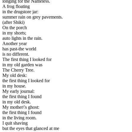
longing for the Nameless.
A frog floating
in the drugstore jar:
summer rain on grey pavements.
(after Shiki)
On the porch
in my shorts;
auto lights in the rain.
Another year
has past-the world
is no different.
The first thing I looked for
in my old garden was
The Cherry Tree.
My old desk:
the first thing I looked for
in my house.
My early journal:
the first thing I found
in my old desk.
My mother\'s ghost:
the first thing I found
in the living room.
I quit shaving
but the eyes that glanced at me