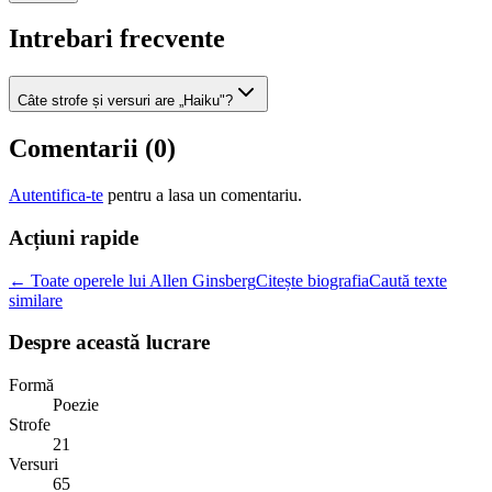
Intrebari frecvente
Câte strofe și versuri are „Haiku"?
Comentarii (
0
)
Autentifica-te
pentru a lasa un comentariu.
Acțiuni rapide
← Toate operele lui Allen Ginsberg
Citește biografia
Caută texte
similare
Despre această lucrare
Formă
Poezie
Strofe
21
Versuri
65