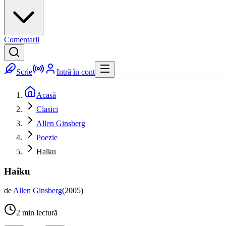
Comentarii
Scrie
Intră în cont
Acasă
Clasici
Allen Ginsberg
Poezie
Haiku
Haiku
de
Allen Ginsberg
(
2005
)
2
min lectură