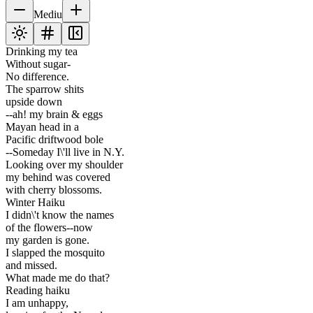
Mediu
Drinking my tea
Without sugar-
No difference.
The sparrow shits
upside down
--ah! my brain & eggs
Mayan head in a
Pacific driftwood bole
--Someday I\'ll live in N.Y.
Looking over my shoulder
my behind was covered
with cherry blossoms.
Winter Haiku
I didn\'t know the names
of the flowers--now
my garden is gone.
I slapped the mosquito
and missed.
What made me do that?
Reading haiku
I am unhappy,