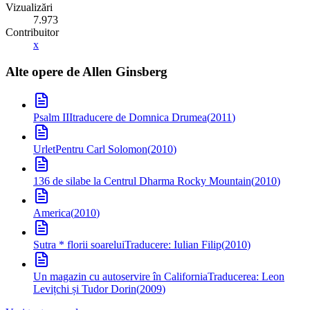
Vizualizări
7.973
Contribuitor
x
Alte opere de
Allen Ginsberg
Psalm III
traducere de Domnica Drumea
(
2011
)
Urlet
Pentru Carl Solomon
(
2010
)
136 de silabe la Centrul Dharma Rocky Mountain
(
2010
)
America
(
2010
)
Sutra * florii soarelui
Traducere: Iulian Filip
(
2010
)
Un magazin cu autoservire în California
Traducerea: Leon
Levițchi și Tudor Dorin
(
2009
)