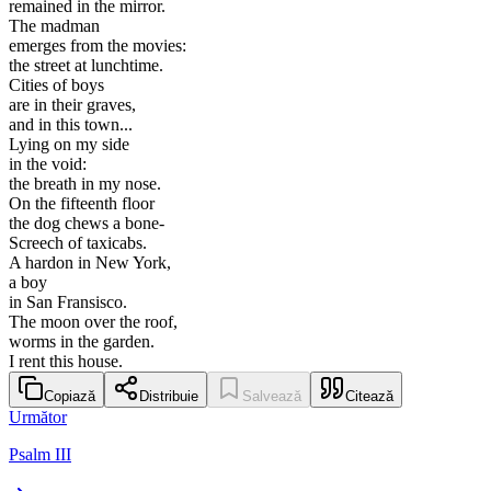
remained in the mirror.
The madman
emerges from the movies:
the street at lunchtime.
Cities of boys
are in their graves,
and in this town...
Lying on my side
in the void:
the breath in my nose.
On the fifteenth floor
the dog chews a bone-
Screech of taxicabs.
A hardon in New York,
a boy
in San Fransisco.
The moon over the roof,
worms in the garden.
I rent this house.
Copiază
Distribuie
Salvează
Citează
Următor
Psalm III