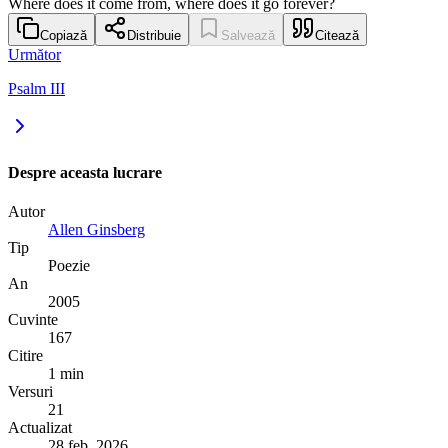
Where does it come from, where does it go forever?
Copiază
Distribuie
Salvează
Citează
Următor
Psalm III
Despre aceasta lucrare
Autor
Allen Ginsberg
Tip
Poezie
An
2005
Cuvinte
167
Citire
1 min
Versuri
21
Actualizat
28 feb. 2026