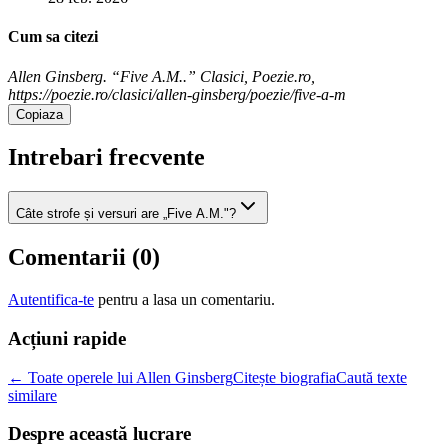
Cum sa citezi
Allen Ginsberg. “Five A.M..” Clasici, Poezie.ro,
https://poezie.ro/clasici/allen-ginsberg/poezie/five-a-m
Copiaza
Intrebari frecvente
Câte strofe și versuri are „Five A.M."?
Comentarii (
0
)
Autentifica-te
pentru a lasa un comentariu.
Acțiuni rapide
← Toate operele lui Allen Ginsberg
Citește biografia
Caută texte
similare
Despre această lucrare