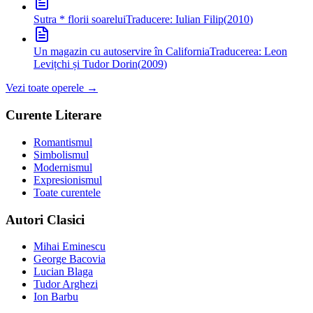
Sutra * florii soarelui
Traducere: Iulian Filip
(
2010
)
Un magazin cu autoservire în California
Traducerea: Leon
Levițchi și Tudor Dorin
(
2009
)
Vezi toate operele →
Curente Literare
Romantismul
Simbolismul
Modernismul
Expresionismul
Toate curentele
Autori Clasici
Mihai Eminescu
George Bacovia
Lucian Blaga
Tudor Arghezi
Ion Barbu