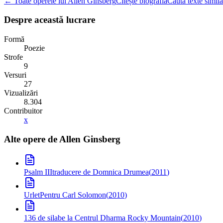
← Toate operele lui Allen Ginsberg
Citește biografia
Caută texte simila
Despre această lucrare
Formă
Poezie
Strofe
9
Versuri
27
Vizualizări
8.304
Contribuitor
x
Alte opere de
Allen Ginsberg
Psalm III
traducere de Domnica Drumea
(
2011
)
Urlet
Pentru Carl Solomon
(
2010
)
136 de silabe la Centrul Dharma Rocky Mountain
(
2010
)