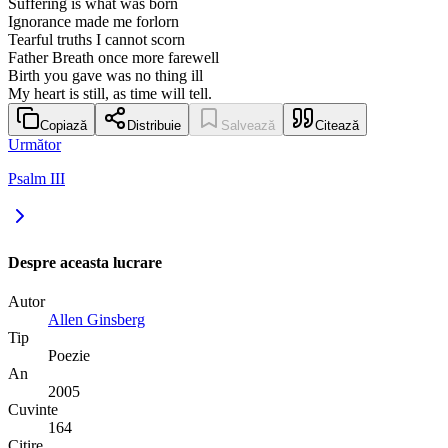
Suffering is what was born
Ignorance made me forlorn
Tearful truths I cannot scorn
Father Breath once more farewell
Birth you gave was no thing ill
My heart is still, as time will tell.
Copiază
Distribuie
Salvează
Citează
Următor
Psalm III
Despre aceasta lucrare
Autor
Allen Ginsberg
Tip
Poezie
An
2005
Cuvinte
164
Citire