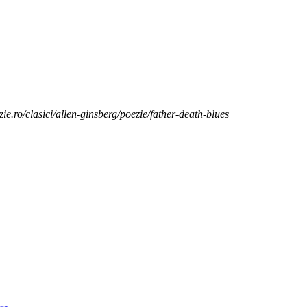
ie.ro/clasici/allen-ginsberg/poezie/father-death-blues