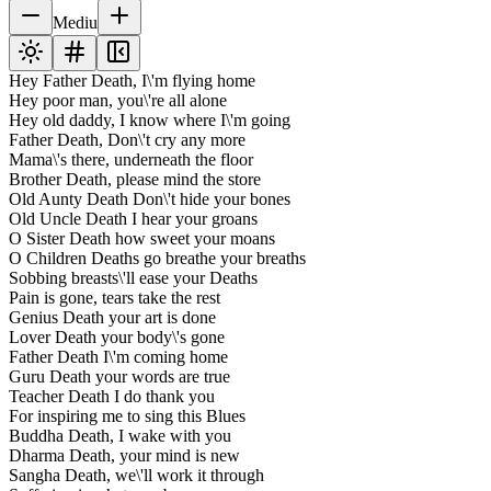
Mediu
Hey Father Death, I\'m flying home
Hey poor man, you\'re all alone
Hey old daddy, I know where I\'m going
Father Death, Don\'t cry any more
Mama\'s there, underneath the floor
Brother Death, please mind the store
Old Aunty Death Don\'t hide your bones
Old Uncle Death I hear your groans
O Sister Death how sweet your moans
O Children Deaths go breathe your breaths
Sobbing breasts\'ll ease your Deaths
Pain is gone, tears take the rest
Genius Death your art is done
Lover Death your body\'s gone
Father Death I\'m coming home
Guru Death your words are true
Teacher Death I do thank you
For inspiring me to sing this Blues
Buddha Death, I wake with you
Dharma Death, your mind is new
Sangha Death, we\'ll work it through