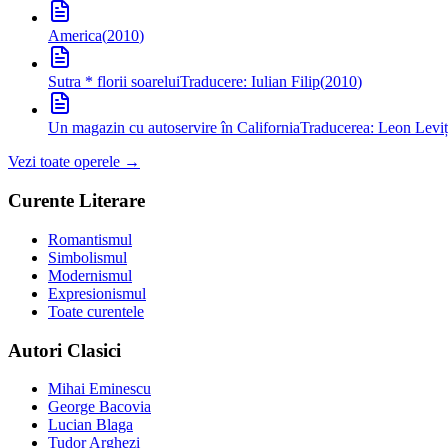
America
(
2010
)
Sutra * florii soarelui
Traducere: Iulian Filip
(
2010
)
Un magazin cu autoservire în California
Traducerea: Leon Leviț
Vezi toate operele →
Curente Literare
Romantismul
Simbolismul
Modernismul
Expresionismul
Toate curentele
Autori Clasici
Mihai Eminescu
George Bacovia
Lucian Blaga
Tudor Arghezi