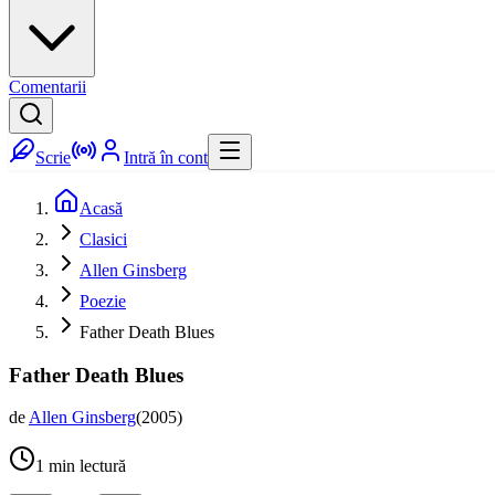
Comentarii
Scrie
Intră în cont
Acasă
Clasici
Allen Ginsberg
Poezie
Father Death Blues
Father Death Blues
de
Allen Ginsberg
(
2005
)
1
min lectură