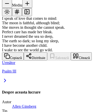
Mediu
I speak of love that comes to mind:
The moon is faithful, although blind;
She moves in thought she cannot speak.
Perfect care has made her bleak.
I never dreamed the sea so deep,
The earth so dark; so long my sleep,
I have become another child.
I wake to see the world go wild.
Copiază
Distribuie
Salvează
Citează
Următor
Psalm III
Despre aceasta lucrare
Autor
Allen Ginsberg
Tip