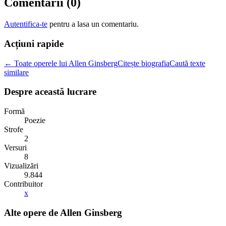
Comentarii (
0
)
Autentifica-te
pentru a lasa un comentariu.
Acțiuni rapide
← Toate operele lui Allen Ginsberg
Citește biografia
Caută texte
similare
Despre această lucrare
Formă
Poezie
Strofe
2
Versuri
8
Vizualizări
9.844
Contribuitor
x
Alte opere de
Allen Ginsberg