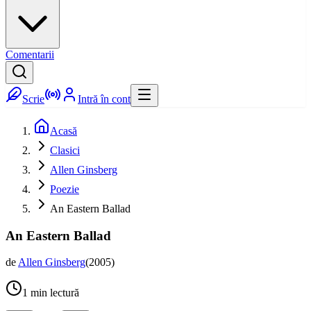
Comentarii
Scrie
Intră în cont
Acasă
Clasici
Allen Ginsberg
Poezie
An Eastern Ballad
An Eastern Ballad
de
Allen Ginsberg
(
2005
)
1
min lectură