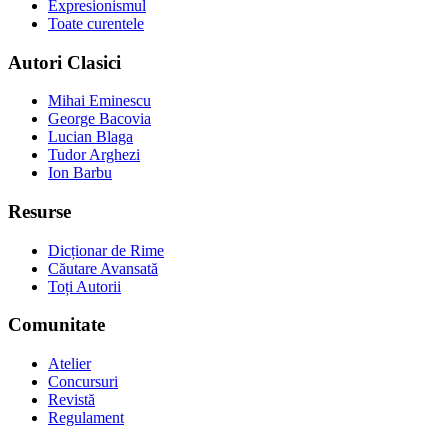
Expresionismul
Toate curentele
Autori Clasici
Mihai Eminescu
George Bacovia
Lucian Blaga
Tudor Arghezi
Ion Barbu
Resurse
Dicționar de Rime
Căutare Avansată
Toți Autorii
Comunitate
Atelier
Concursuri
Revistă
Regulament