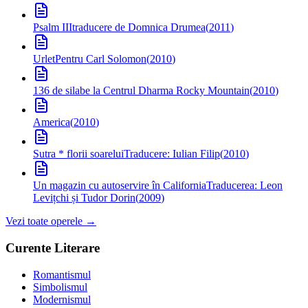
Psalm III
traducere de Domnica Drumea
(
2011
)
Urlet
Pentru Carl Solomon
(
2010
)
136 de silabe la Centrul Dharma Rocky Mountain
(
2010
)
America
(
2010
)
Sutra * florii soarelui
Traducere: Iulian Filip
(
2010
)
Un magazin cu autoservire în California
Traducerea: Leon
Levițchi și Tudor Dorin
(
2009
)
Vezi toate operele →
Curente Literare
Romantismul
Simbolismul
Modernismul