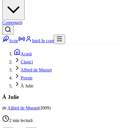
Comentarii
Scrie
Intră în cont
Acasă
Clasici
Alfred de Musset
Poezie
À Julie
À Julie
de
Alfred de Musset
(
2009
)
2
min lectură