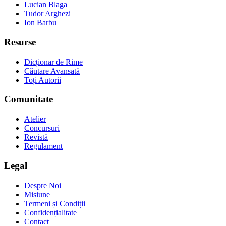
Lucian Blaga
Tudor Arghezi
Ion Barbu
Resurse
Dicționar de Rime
Căutare Avansată
Toți Autorii
Comunitate
Atelier
Concursuri
Revistă
Regulament
Legal
Despre Noi
Misiune
Termeni și Condiții
Confidențialitate
Contact