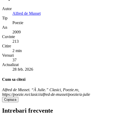
Autor
Alfred de Musset
Tip
Poezie
An
2009
Cuvinte
213
Citire
2 min
Versuri
37
Actualizat
28 feb. 2026
Cum sa citezi
Alfred de Musset. “À Julie.” Clasici, Poezie.ro,
https://poezie.ro/clasici/alfred-de-musset/poezie/a-julie
Copiaza
Intrebari frecvente