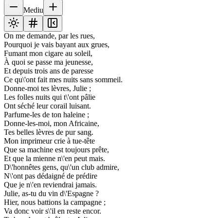
Mediu
On me demande, par les rues,
Pourquoi je vais bayant aux grues,
Fumant mon cigare au soleil,
À quoi se passe ma jeunesse,
Et depuis trois ans de paresse
Ce qu\'ont fait mes nuits sans sommeil.
Donne-moi tes lèvres, Julie ;
Les folles nuits qui t\'ont pâlie
Ont séché leur corail luisant.
Parfume-les de ton haleine ;
Donne-les-moi, mon Africaine,
Tes belles lèvres de pur sang.
Mon imprimeur crie à tue-tête
Que sa machine est toujours prête,
Et que la mienne n\'en peut mais.
D\'honnêtes gens, qu\'un club admire,
N\'ont pas dédaigné de prédire
Que je n\'en reviendrai jamais.
Julie, as-tu du vin d\'Espagne ?
Hier, nous battions la campagne ;
Va donc voir s\'il en reste encor.