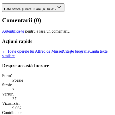
Câte strofe și versuri are „À Julie"?
Comentarii (
0
)
Autentifica-te
pentru a lasa un comentariu.
Acțiuni rapide
← Toate operele lui Alfred de Musset
Citește biografia
Caută texte
similare
Despre această lucrare
Formă
Poezie
Strofe
7
Versuri
37
Vizualizări
9.032
Contribuitor