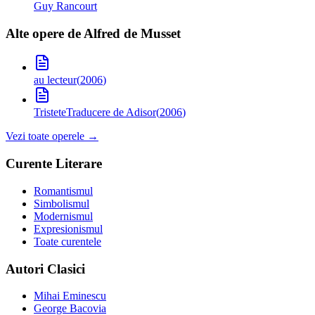
Guy Rancourt
Alte opere de
Alfred de Musset
au lecteur
(
2006
)
Tristete
Traducere de Adisor
(
2006
)
Vezi toate operele →
Curente Literare
Romantismul
Simbolismul
Modernismul
Expresionismul
Toate curentele
Autori Clasici
Mihai Eminescu
George Bacovia