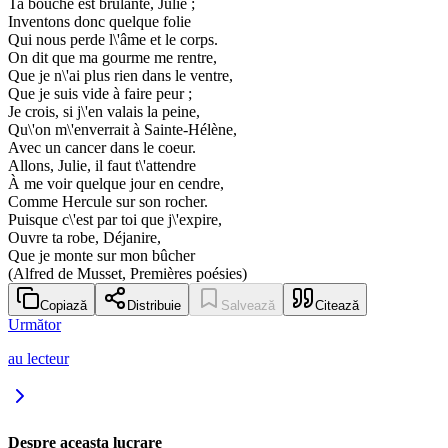
Ta bouche est brûlante, Julie ;
Inventons donc quelque folie
Qui nous perde l\'âme et le corps.
On dit que ma gourme me rentre,
Que je n\'ai plus rien dans le ventre,
Que je suis vide à faire peur ;
Je crois, si j\'en valais la peine,
Qu\'on m\'enverrait à Sainte-Hélène,
Avec un cancer dans le coeur.
Allons, Julie, il faut t\'attendre
À me voir quelque jour en cendre,
Comme Hercule sur son rocher.
Puisque c\'est par toi que j\'expire,
Ouvre ta robe, Déjanire,
Que je monte sur mon bûcher
(Alfred de Musset, Premières poésies)
Copiază
Distribuie
Salvează
Citează
Următor
au lecteur
Despre aceasta lucrare