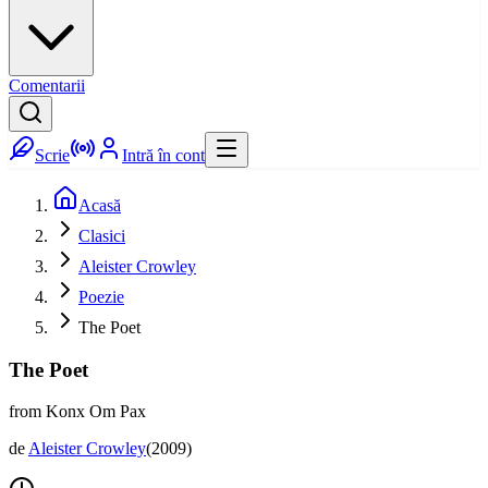
Comentarii
Scrie
Intră în cont
Acasă
Clasici
Aleister Crowley
Poezie
The Poet
The Poet
from Konx Om Pax
de
Aleister Crowley
(
2009
)