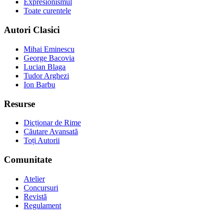
Expresionismul
Toate curentele
Autori Clasici
Mihai Eminescu
George Bacovia
Lucian Blaga
Tudor Arghezi
Ion Barbu
Resurse
Dicționar de Rime
Căutare Avansată
Toți Autorii
Comunitate
Atelier
Concursuri
Revistă
Regulament