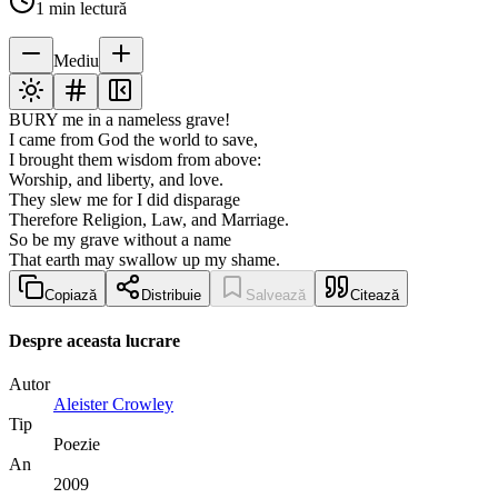
1
min lectură
Mediu
BURY me in a nameless grave!
I came from God the world to save,
I brought them wisdom from above:
Worship, and liberty, and love.
They slew me for I did disparage
Therefore Religion, Law, and Marriage.
So be my grave without a name
That earth may swallow up my shame.
Copiază
Distribuie
Salvează
Citează
Despre aceasta lucrare
Autor
Aleister Crowley
Tip
Poezie
An
2009