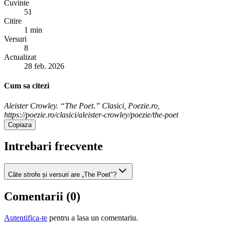
Cuvinte
51
Citire
1 min
Versuri
8
Actualizat
28 feb. 2026
Cum sa citezi
Aleister Crowley. “The Poet.” Clasici, Poezie.ro,
https://poezie.ro/clasici/aleister-crowley/poezie/the-poet
Copiaza
Intrebari frecvente
Câte strofe și versuri are „The Poet"?
Comentarii (
0
)
Autentifica-te
pentru a lasa un comentariu.