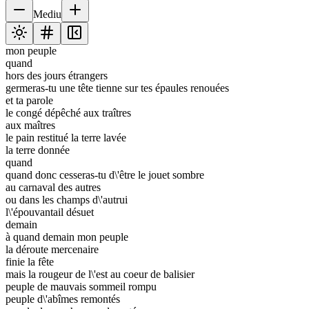
Mediu
mon peuple
quand
hors des jours étrangers
germeras-tu une tête tienne sur tes épaules renouées
et ta parole
le congé dépêché aux traîtres
aux maîtres
le pain restitué la terre lavée
la terre donnée
quand
quand donc cesseras-tu d\'être le jouet sombre
au carnaval des autres
ou dans les champs d\'autrui
l\'épouvantail désuet
demain
à quand demain mon peuple
la déroute mercenaire
finie la fête
mais la rougeur de l\'est au coeur de balisier
peuple de mauvais sommeil rompu
peuple d\'abîmes remontés