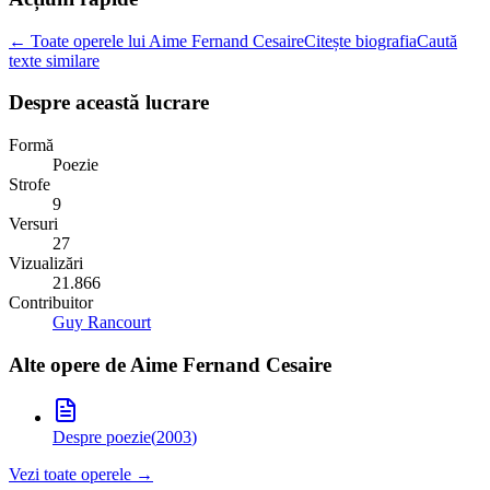
← Toate operele lui Aime Fernand Cesaire
Citește biografia
Caută
texte similare
Despre această lucrare
Formă
Poezie
Strofe
9
Versuri
27
Vizualizări
21.866
Contribuitor
Guy Rancourt
Alte opere de
Aime Fernand Cesaire
Despre poezie
(
2003
)
Vezi toate operele →