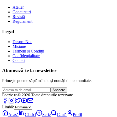
Atelier
Concursuri
Revistă
Regulament
Legal
Despre Noi
Misiune
Termeni și Condiții
Confidențialitate
Contact
Abonează-te la newsletter
Primește poeme săptămânale și noutăți din comunitate.
Abonare
Poezie
.ro
© 2026 Toate drepturile rezervate
Limbă:
Acasă
Clasici
Scrie
Caută
Profil