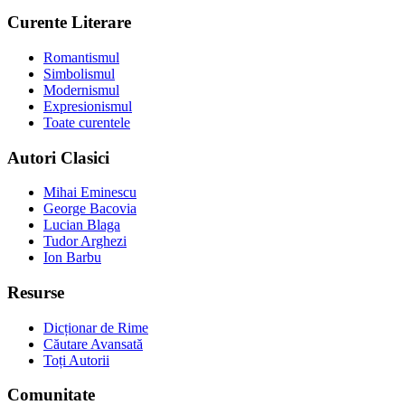
Curente Literare
Romantismul
Simbolismul
Modernismul
Expresionismul
Toate curentele
Autori Clasici
Mihai Eminescu
George Bacovia
Lucian Blaga
Tudor Arghezi
Ion Barbu
Resurse
Dicționar de Rime
Căutare Avansată
Toți Autorii
Comunitate