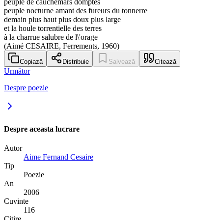
peuple de cauchemars domptés
peuple nocturne amant des fureurs du tonnerre
demain plus haut plus doux plus large
et la houle torrentielle des terres
à la charrue salubre de l\'orage
(Aimé CESAIRE, Ferrements, 1960)
Copiază
Distribuie
Salvează
Citează
Următor
Despre poezie
Despre aceasta lucrare
Autor
Aime Fernand Cesaire
Tip
Poezie
An
2006
Cuvinte
116
Citire