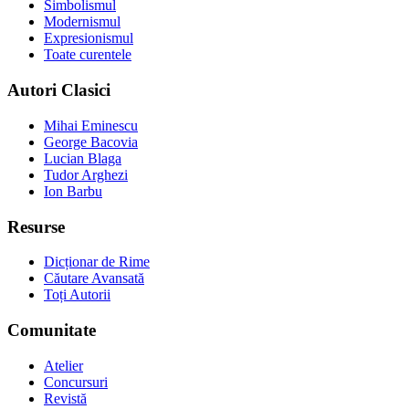
Simbolismul
Modernismul
Expresionismul
Toate curentele
Autori Clasici
Mihai Eminescu
George Bacovia
Lucian Blaga
Tudor Arghezi
Ion Barbu
Resurse
Dicționar de Rime
Căutare Avansată
Toți Autorii
Comunitate
Atelier
Concursuri
Revistă