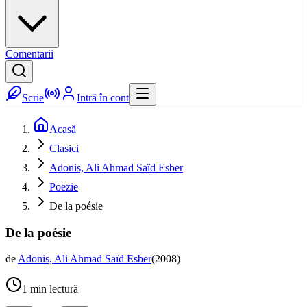
Comentarii
Scrie
Intră în cont
Acasă
Clasici
Adonis, Ali Ahmad Saïd Esber
Poezie
De la poésie
De la poésie
de
Adonis, Ali Ahmad Saïd Esber
(
2008
)
1
min lectură