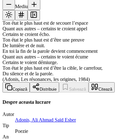
Mediu
Ton état le plus haut est de secouer l’espace
Quant aux autres – certains te croient appel
Certains te croient écho.
Ton état le plus haut est d’être une preuve
De lumière et de nuit.
En toi la fin de la parole devient commencement
Quant aux autres – certains te voient écume
Certains te voient démiurge.
Ton état le plus haut est d’être la cible, le carrefour,
Du silence et de la parole.
(Adonis, Les résonances, les origines, 1984)
Copiază
Distribuie
Salvează
Citează
Despre aceasta lucrare
Autor
Adonis, Ali Ahmad Saïd Esber
Tip
Poezie
An