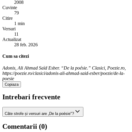
2008
Cuvinte
79
Citire
1 min
Versuri
11
Actualizat
28 feb. 2026
Cum sa citezi
Adonis, Ali Ahmad Saïd Esber. “De la poésie.” Clasici, Poezie.ro,
https://poezie.ro/clasici/adonis-ali-ahmad-said-esber/poezie/de-la-
poesie
Copiaza
Intrebari frecvente
Câte strofe și versuri are „De la poésie"?
Comentarii (
0
)