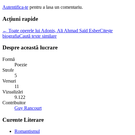
Autentifica-te
pentru a lasa un comentariu.
Acțiuni rapide
← Toate operele lui Adonis, Ali Ahmad Saïd Esber
Citește
biografia
Caută texte similare
Despre această lucrare
Formă
Poezie
Strofe
5
Versuri
11
Vizualizări
9.122
Contribuitor
Guy Rancourt
Curente Literare
Romantismul